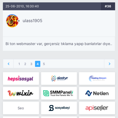
25-06-2010, 16:30:40
#36
ulass1905
Bi ton webmaster var, gerçersiz tıklama yapıp banlatırlar dıye..
1
2
3
4
5
Seo