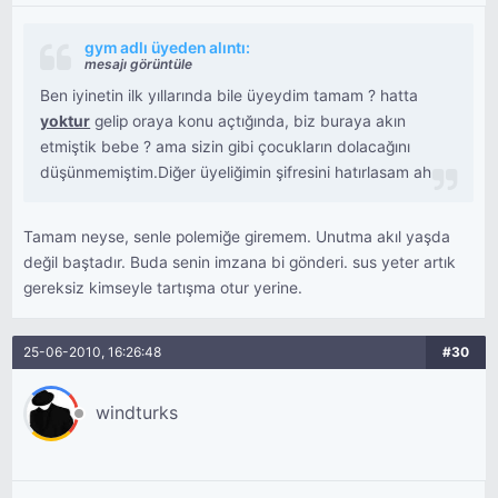
gym adlı üyeden alıntı:
mesajı görüntüle
Ben iyinetin ilk yıllarında bile üyeydim tamam ? hatta
yoktur
gelip oraya konu açtığında, biz buraya akın
etmiştik bebe ? ama sizin gibi çocukların dolacağını
düşünmemiştim.Diğer üyeliğimin şifresini hatırlasam ah..
Tamam neyse, senle polemiğe giremem. Unutma akıl yaşda
değil baştadır. Buda senin imzana bi gönderi. sus yeter artık
gereksiz kimseyle tartışma otur yerine.
25-06-2010, 16:26:48
#30
windturks