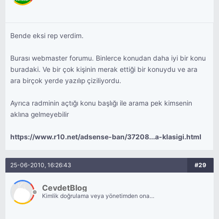
Bende eksi rep verdim.
Burası webmaster forumu. Binlerce konudan daha iyi bir konu
buradaki. Ve bir çok kişinin merak ettiği bir konuydu ve ara
ara birçok yerde yazılıp çiziliyordu.
Ayrıca radminin açtığı konu başlığı ile arama pek kimsenin
aklına gelmeyebilir
https://www.r10.net/adsense-ban/37208...a-klasigi.html
25-06-2010, 16:26:43
#29
CevdetBlog
Kimlik doğrulama veya yönetimden onay
bekliyor.