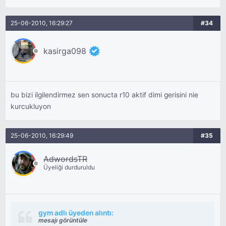
25-06-2010, 16:29:27
#34
kasirga098
bu bizi ilgilendirmez sen sonucta r10 aktif dimi gerisini nie
kurcukluyon
25-06-2010, 16:29:49
#35
AdwordsTR
Üyeliği durduruldu
gym adlı üyeden alıntı:
mesajı görüntüle