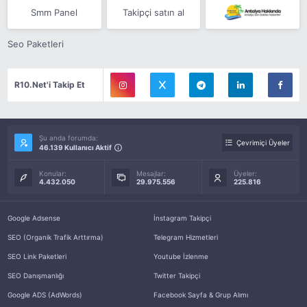
Smm Panel
Takipçi satın al
Seo Paketleri
R10.Net'i Takip Et
Şu anda forumda:
Çevrimiçi Üyeler
46.139 Kullanıcı Aktif
Konular:
Mesajlar:
Üyeler:
4.432.050
29.975.556
225.816
Google Adsense
İnstagram Takipçi
SEO (Organik Trafik Arttırma)
Telegram Hizmetleri
SEO Link Paketleri
Youtube İzlenme
SEO Danışmanlığı
Twitter Takipçi
Google ADS (AdWords)
Facebook Sayfa & Grup Alımı