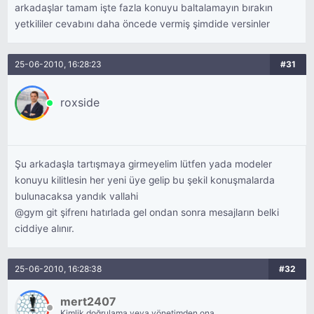
arkadaşlar tamam işte fazla konuyu baltalamayın bırakın
yetkililer cevabını daha öncede vermiş şimdide versinler
25-06-2010, 16:28:23
#31
roxside
Şu arkadaşla tartışmaya girmeyelim lütfen yada modeler
konuyu kilitlesin her yeni üye gelip bu şekil konuşmalarda
bulunacaksa yandık vallahi
@gym git şifrenı hatırlada gel ondan sonra mesajların belki
ciddiye alınır.
25-06-2010, 16:28:38
#32
mert2407
Kimlik doğrulama veya yönetimden onay