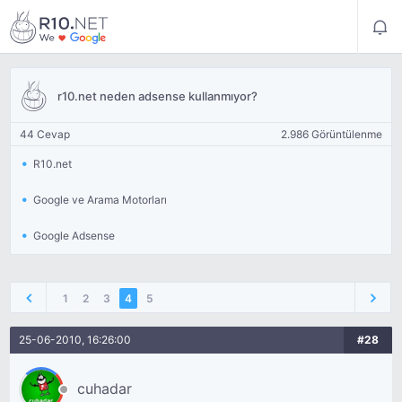
r10.net neden adsense kullanmıyor?
44 Cevap
2.986 Görüntülenme
R10.net
Google ve Arama Motorları
Google Adsense
1
2
3
4
5
25-06-2010, 16:26:00
#28
cuhadar