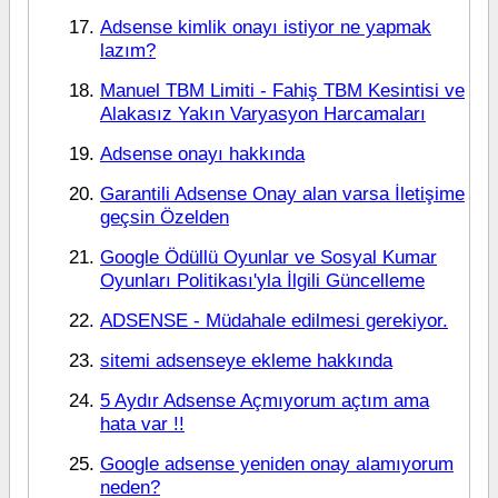
Adsense kimlik onayı istiyor ne yapmak
lazım?
Manuel TBM Limiti - Fahiş TBM Kesintisi ve
Alakasız Yakın Varyasyon Harcamaları
Adsense onayı hakkında
Garantili Adsense Onay alan varsa İletişime
geçsin Özelden
Google Ödüllü Oyunlar ve Sosyal Kumar
Oyunları Politikası'yla İlgili Güncelleme
ADSENSE - Müdahale edilmesi gerekiyor.
sitemi adsenseye ekleme hakkında
5 Aydır Adsense Açmıyorum açtım ama
hata var !!
Google adsense yeniden onay alamıyorum
neden?