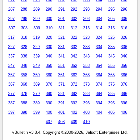
287
288
289
290
291
292
293
294
295
296
297
298
299
300
301
302
303
304
305
306
307
308
309
310
311
312
313
314
315
316
317
318
319
320
321
322
323
324
325
326
327
328
329
330
331
332
333
334
335
336
337
338
339
340
341
342
343
344
345
346
347
348
349
350
351
352
353
354
355
356
357
358
359
360
361
362
363
364
365
366
367
368
369
370
371
372
373
374
375
376
377
378
379
380
381
382
383
384
385
386
387
388
389
390
391
392
393
394
395
396
397
398
399
400
401
402
403
404
405
406
407
408
409
410
vBulletin v3.8.4, Copyright ©2000-2026, Jelsoft Enterprises Ltd.