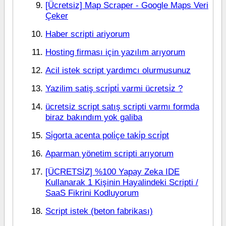
[Ücretsiz] Map Scraper - Google Maps Veri
Çeker
Haber scripti ariyorum
Hosting firması için yazılım arıyorum
Acil istek script yardımcı olurmusunuz
Yazilim satiş scri̇pti̇ varmi ücretsi̇z ?
ücretsiz script satış scripti varmı formda
biraz bakındım yok galiba
Si̇gorta acenta poli̇çe taki̇p scri̇pt
Aparman yönetim scripti arıyorum
[ÜCRETSİZ] %100 Yapay Zeka IDE
Kullanarak 1 Kişinin Hayalindeki Scripti /
SaaS Fikrini Kodluyorum
Script istek (beton fabrikası)