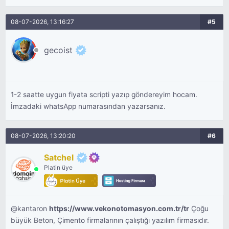
08-07-2026, 13:16:27
#5
gecoist
1-2 saatte uygun fiyata scripti yazıp göndereyim hocam.
İmzadaki whatsApp numarasından yazarsanız.
08-07-2026, 13:20:20
#6
Satchel
Platin üye
@kantaron
https://www.vekonotomasyon.com.tr/tr
Çoğu
büyük Beton, Çimento firmalarının çalıştığı yazılım firmasıdır.