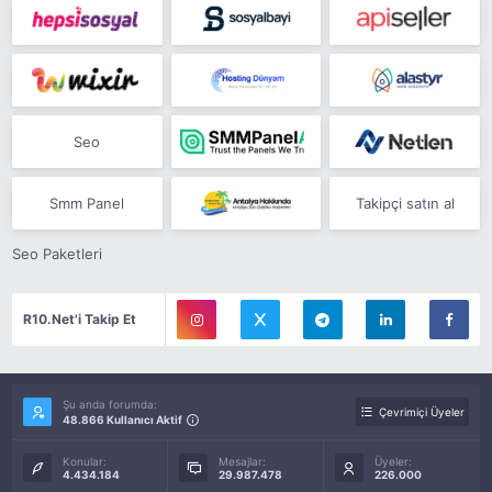
Seo
Smm Panel
Takipçi satın al
Seo Paketleri
R10.Net'i Takip Et
Şu anda forumda:
Çevrimiçi Üyeler
48.866 Kullanıcı Aktif
Konular:
Mesajlar:
Üyeler:
4.434.184
29.987.478
226.000