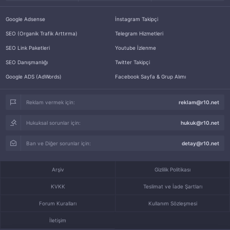
Google Adsense
İnstagram Takipçi
SEO (Organik Trafik Arttırma)
Telegram Hizmetleri
SEO Link Paketleri
Youtube İzlenme
SEO Danışmanlığı
Twitter Takipçi
Google ADS (AdWords)
Facebook Sayfa & Grup Alımı
Reklam vermek için:
reklam@r10.net
Hukuksal sorunlar için:
hukuk@r10.net
Ban ve Diğer sorunlar için:
detay@r10.net
Arşiv
Gizlilik Politikası
KVKK
Teslimat ve İade Şartları
Forum Kuralları
Kullanım Sözleşmesi
İletişim