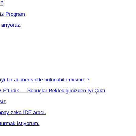
 ?
niz Program
 arıyoruz.
i bir ai önerisinde bulunabilir misiniz ?
z Ettirdik — Sonuçlar Beklediğimizden İyi Çıktı
siz
apay zeka IDE aracı.
şturmak istiyorum.