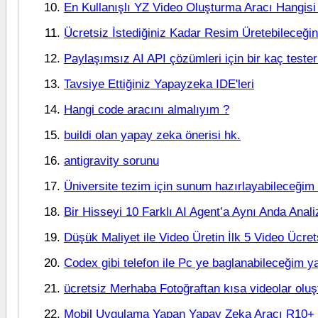
En Kullanışlı YZ Video Oluşturma Aracı Hangisi
Ücretsiz İstediğiniz Kadar Resim Üretebileceği
Paylaşımsız AI API çözümleri için bir kaç tester
Tavsiye Ettiğiniz Yapayzeka IDE'leri
Hangi code aracını almalıyım ?
buildi olan yapay zeka önerisi hk.
antigravity sorunu
Üniversite tezim için sunum hazırlayabileceğim iy
Bir Hisseyi 10 Farklı AI Agent’a Aynı Anda Anali
Düşük Maliyet ile Video Üretin İlk 5 Video Ücret
Codex gibi telefon ile Pc ye baglanabileceğim y
ücretsiz Merhaba Fotoğraftan kısa videolar olu
Mobil Uygulama Yapan Yapay Zeka Aracı R10+