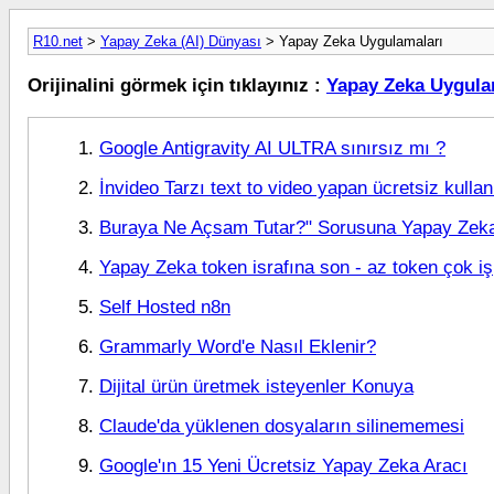
R10.net
>
Yapay Zeka (AI) Dünyası
> Yapay Zeka Uygulamaları
Orijinalini görmek için tıklayınız :
Yapay Zeka Uygula
Google Antigravity AI ULTRA sınırsız mı ?
İnvideo Tarzı text to video yapan ücretsiz kull
Buraya Ne Açsam Tutar?" Sorusuna Yapay Zeka 
Yapay Zeka token israfına son - az token çok iş
Self Hosted n8n
Grammarly Word'e Nasıl Eklenir?
Dijital ürün üretmek isteyenler Konuya
Claude'da yüklenen dosyaların silinememesi
Google'ın 15 Yeni Ücretsiz Yapay Zeka Aracı