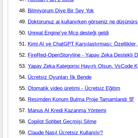
Bilmiyorum Diye Bir Şey Yok
Doktorunuz ai kullanırken görseniz ne düşünür
Unreal Engine’ye Mcp desteği geldi
Kimi AI ve ChatGPT Karşılaştırması: Özellikler, 
FireRed-OpenStoryline - Yapay Zeka Destekli D
Yapay Zeka Kategorisi Hayırlı Olsun. VsCode Ki
Ücretsiz Oyunları İlk Bende
Otomatik video üretimi - Ücretsiz Eğitim
Resimden Konum Bulma Proje Tamamlandı 💯
Manus AI Kredi Kazanma Yöntemi
Copilot Sohbet Geçmişi Silme
Claude Nasıl Ücretsiz Kullanılır?