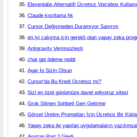
Elevenlabs Alternatifi Ücretsiz Voicebox Kullan
Claude kısıtlama hk
Cursor Değişmeden Duramıyor Sanırım
en iyi çalışma için gerekli olan yapay zeka prog
Antigravity Verimsizleşti
chat gpt ödeme reddi
Agar İo Sizin Olsun
Cursor'da Bu Kredi Ücretsiz mi?
Sizi en özel günümüze davet ediyoruz sitesi
Grok Silinen Sohbeti Geri Getirme
Görsel Üretim Promptları İçin Ücretsiz Bir Kü
Yapay zeka ile yapılan uygulamaların yazılıms
Asistan Part 2 Gledi