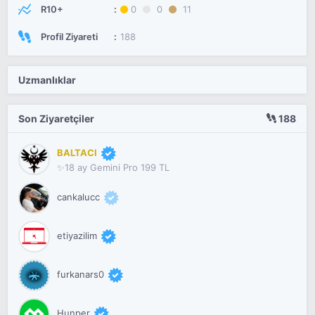
R10+
0
0
11
Profil Ziyareti
188
Uzmanlıklar
Son Ziyaretçiler
188
BALTACI
✨18 ay Gemini Pro 199 TL
cankalucc
etiyazilim
furkanars0
Hunper