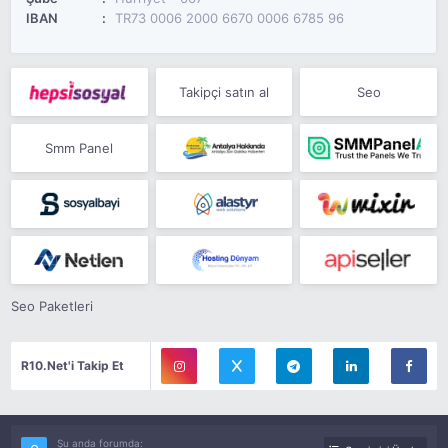
IBAN
TR73 0006 2000 6670 0006 6785 96
Takipçi satın al
Seo
Smm Panel
Seo Paketleri
R10.Net'i Takip Et
Şu anda forumda: