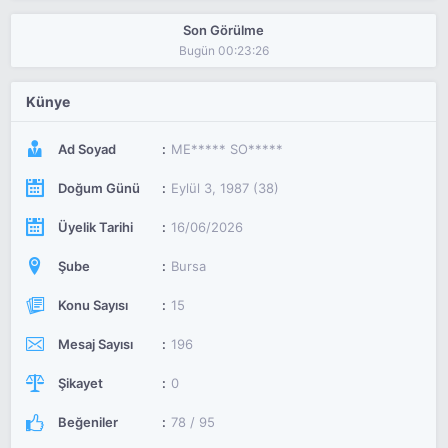
Son Görülme
Bugün 00:23:26
Künye
Ad Soyad
ME***** SO*****
Doğum Günü
Eylül 3, 1987 (38)
Üyelik Tarihi
16/06/2026
Şube
Bursa
Konu Sayısı
15
Mesaj Sayısı
196
Şikayet
0
Beğeniler
78 / 95