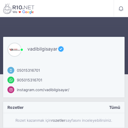
vadibilgisayar
05015316701
905015316701
instagram.com/vadibilgisayar/
Rozetler
Tümü
Rozet kazanmak için
rozetler
sayfasını inceleyebilirsiniz.