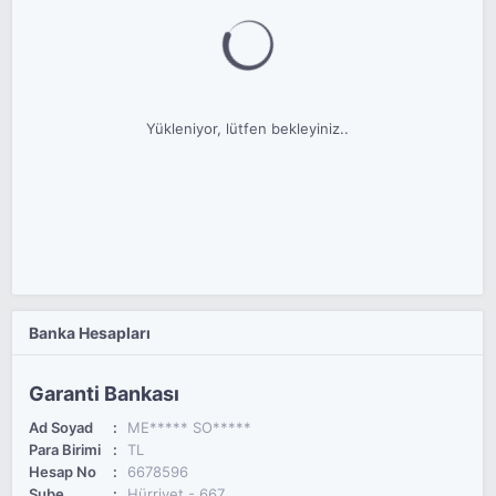
Yükleniyor, lütfen bekleyiniz..
Banka Hesapları
Garanti Bankası
Ad Soyad
ME***** SO*****
Para Birimi
TL
Hesap No
6678596
Şube
Hürriyet - 667