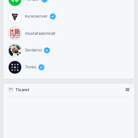
kurecienver
mustafademirall
Serdenci
Tonks
Ticaret