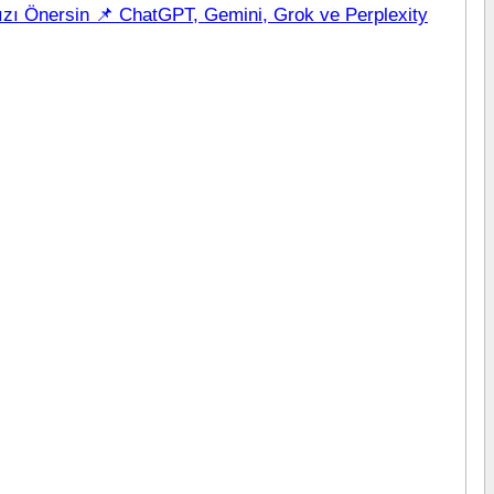
zı Önersin 📌 ChatGPT, Gemini, Grok ve Perplexity