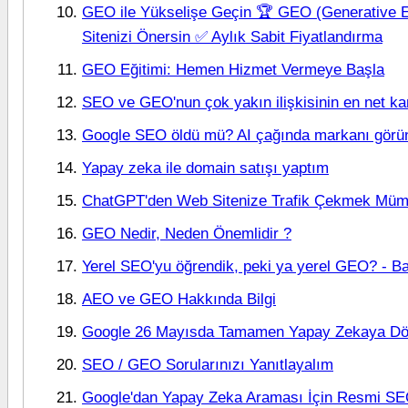
GEO ile Yükselişe Geçin 🏆 GEO (Generative E
Sitenizi Önersin ✅ Aylık Sabit Fiyatlandırma
GEO Eğitimi: Hemen Hizmet Vermeye Başla
SEO ve GEO'nun çok yakın ilişkisinin en net kanı
Google SEO öldü mü? AI çağında markanı görün
Yapay zeka ile domain satışı yaptım
ChatGPT'den Web Sitenize Trafik Çekmek Mü
GEO Nedir, Neden Önemlidir ?
Yerel SEO'yu öğrendik, peki ya yerel GEO? - Bas
AEO ve GEO Hakkında Bilgi
Google 26 Mayısda Tamamen Yapay Zekaya Dön
SEO / GEO Sorularınızı Yanıtlayalım
Google'dan Yapay Zeka Araması İçin Resmi SE