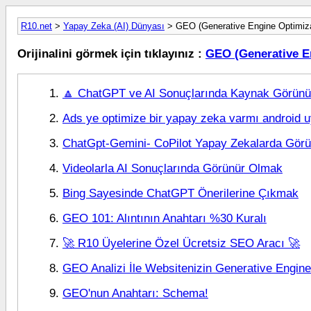
R10.net
>
Yapay Zeka (AI) Dünyası
> GEO (Generative Engine Optimiza
Orijinalini görmek için tıklayınız :
GEO (Generative E
🔼 ChatGPT ve AI Sonuçlarında Kaynak Görünü
Ads ye optimize bir yapay zeka varmı android 
ChatGpt-Gemini- CoPilot Yapay Zekalarda Gör
Videolarla AI Sonuçlarında Görünür Olmak
Bing Sayesinde ChatGPT Önerilerine Çıkmak
GEO 101: Alıntının Anahtarı %30 Kuralı
🚀 R10 Üyelerine Özel Ücretsiz SEO Aracı 🚀
GEO Analizi İle Websitenizin Generative Engine
GEO'nun Anahtarı: Schema!