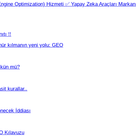
ngine Optimization) Hizmeti ✅ Yapay Zeka Araçları Markanı
tı !!
ür kılmanın yeni yolu: GEO
mkün mü?
it kurallar..
ecek İddiası
O Kılavuzu