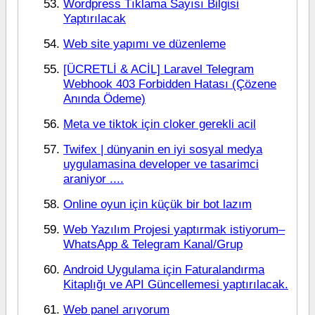
Wordpress Tıklama Sayısı Bilgisi
Yaptırılacak
Web site yapımı ve düzenleme
[ÜCRETLİ & ACİL] Laravel Telegram
Webhook 403 Forbidden Hatası (Çözene
Anında Ödeme)
Meta ve tiktok için cloker gerekli acil
Twifex | dünyanin en iyi sosyal medya
uygulamasina developer ve tasarimci
araniyor ....
Online oyun için küçük bir bot lazım
Web Yazılım Projesi yaptırmak istiyorum–
WhatsApp & Telegram Kanal/Grup
Android Uygulama için Faturalandırma
Kitaplığı ve API Güncellemesi yaptırılacak.
Web panel arıyorum