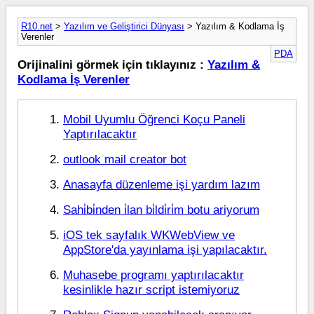
R10.net
>
Yazılım ve Geliştirici Dünyası
> Yazılım & Kodlama İş
Verenler
PDA
Orijinalini görmek için tıklayınız :
Yazılım &
Kodlama İş Verenler
Mobil Uyumlu Öğrenci Koçu Paneli
Yaptırılacaktır
outlook mail creator bot
Anasayfa düzenleme işi yardım lazım
Sahi̇bi̇nden i̇lan bi̇ldi̇ri̇m botu ariyorum
iOS tek sayfalık WKWebView ve
AppStore'da yayınlama işi yapılacaktır.
Muhasebe programı yaptırılacaktır
kesinlikle hazır script istemiyoruz