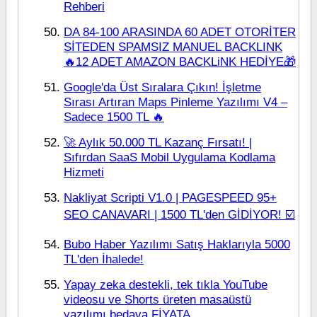
Rehberi
DA 84-100 ARASINDA 60 ADET OTORİTER
SİTEDEN SPAMSIZ MANUEL BACKLINK
🔥12 ADET AMAZON BACKLiNK HEDİYE🎁
Google'da Üst Sıralara Çıkın! İşletme
Sırası Artıran Maps Pinleme Yazılımı V4 –
Sadece 1500 TL 🔥
🚀 Aylık 50.000 TL Kazanç Fırsatı! |
Sıfırdan SaaS Mobil Uygulama Kodlama
Hizmeti
Nakliyat Scripti V1.0 | PAGESPEED 95+
SEO CANAVARI | 1500 TL'den GİDİYOR! ☑️
Bubo Haber Yazılımı Satış Haklarıyla 5000
TL'den İhalede!
Yapay zeka destekli, tek tıkla YouTube
videosu ve Shorts üreten masaüstü
yazılımı bedava FİYATA