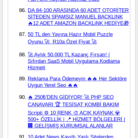
DA 84-100 ARASINDA 60 ADET OTORİTER
SİTEDEN SPAMSIZ MANUEL BACKLINK
🔥12 ADET AMAZON BACKLiNK HEDİYE🎁
50 TL den Yayına Hazır Mobil Puzzle
Oyunu 🚀  R10a Özel Fiyat 🚀
🚀 Aylık 50.000 TL Kazanç Fırsatı! |
Sıfırdan SaaS Mobil Uygulama Kodlama
Hizmeti
Reklama Para Ödemeyin 🔥🔥 Her Sektöre
Uygun Yerel Seo 🔥🔥
🔥 250₺'DEN GİDİYOR! 🚀 PHP SEO
CANAVARI 🏆 TESİSAT KOMBİ BAKIM
Scripti ⚙️ 10 RENK 🎨 AÇIK KAYNAK 💎
500+ ÖZELLİK | 📍 HİZMET BÖLGELERİ |
🏢 GELİŞMİŞ KURUMSAL ALANLAR
10 Adet News Kayıtlı Yaşlı Sitelerden