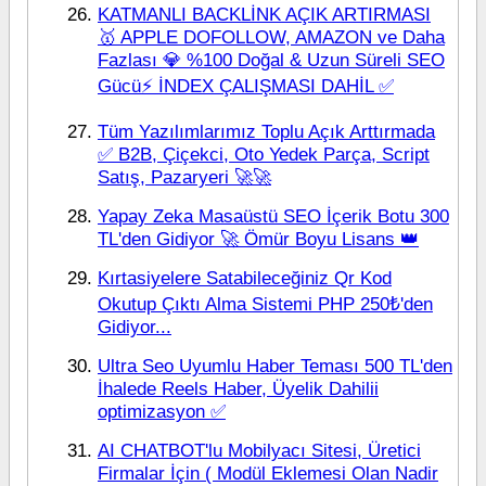
KATMANLI BACKLİNK AÇIK ARTIRMASI
🥇 APPLE DOFOLLOW, AMAZON ve Daha
Fazlası 💎 %100 Doğal & Uzun Süreli SEO
Gücü⚡ İNDEX ÇALIŞMASI DAHİL ✅
Tüm Yazılımlarımız Toplu Açık Arttırmada
✅ B2B, Çiçekci, Oto Yedek Parça, Script
Satış, Pazaryeri 🚀🚀
Yapay Zeka Masaüstü SEO İçerik Botu 300
TL'den Gidiyor 🚀 Ömür Boyu Lisans 👑
Kırtasiyelere Satabileceğiniz Qr Kod
Okutup Çıktı Alma Sistemi PHP 250₺'den
Gidiyor...
Ultra Seo Uyumlu Haber Teması 500 TL'den
İhalede Reels Haber, Üyelik Dahilii
optimizasyon ✅
AI CHATBOT'lu Mobilyacı Sitesi, Üretici
Firmalar İçin ( Modül Eklemesi Olan Nadir