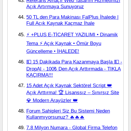
Referans Amaçlı Web Tasarım Hizmetimizi
Açık Artırmaya Sunuyoruz
50 TL den Para Makinası FalPlus İhalede |
Full Açık Kaynak Kaçmaz İhale
⚡ +PLUS E-TİCARET YAZILIMI • Dinamik
Tema ⚡ Açık Kaynak • Ömür Boyu
Güncelleme • İHALEDE!
💵 15 Dakikada Para Kazanmaya Başla 💵 -
DropAI - 100₺ Den Açık Arttırmada - TIKLA
KAÇIRMA!!!
15 Adet Açık Kaynak Sektörel Script 👑
Açık Arttırma! 🏆 Lisanssız – Sınırsız Site
💎 Modern Arayüzler 👑
Forum Sahipleri Siz Bu Sistemi Neden
Kullanmıyorsunuz? 🔥🔥🔥
7.8 Milyon Numara - Global Firma Telefon