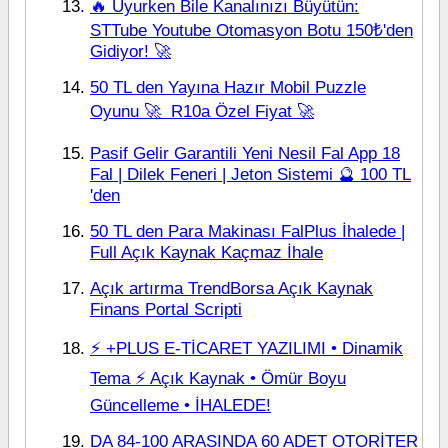
🔥 Uyurken Bile Kanalınızı Büyütün:
STTube Youtube Otomasyon Botu 150₺'den
Gidiyor! 🚀
50 TL den Yayına Hazır Mobil Puzzle
Oyunu 🚀  R10a Özel Fiyat 🚀
Pasif Gelir Garantili Yeni Nesil Fal App 18
Fal | Dilek Feneri | Jeton Sistemi 🔮 100 TL
'den
50 TL den Para Makinası FalPlus İhalede |
Full Açık Kaynak Kaçmaz İhale
Açık artırma TrendBorsa Açık Kaynak
Finans Portal Scripti
⚡ +PLUS E-TİCARET YAZILIMI • Dinamik
Tema ⚡ Açık Kaynak • Ömür Boyu
Güncelleme • İHALEDE!
DA 84-100 ARASINDA 60 ADET OTORİTER