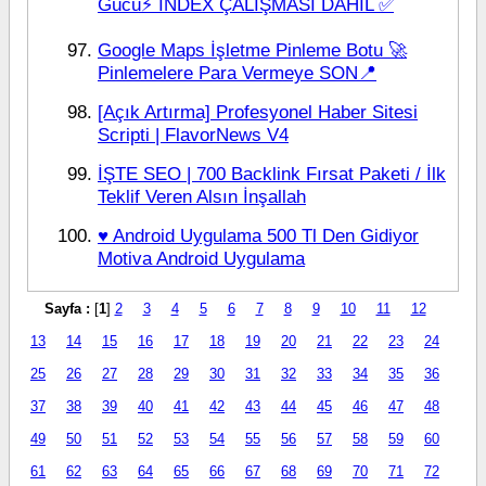
Gücü⚡ İNDEX ÇALIŞMASI DAHİL ✅
Google Maps İşletme Pinleme Botu 🚀
Pinlemelere Para Vermeye SON📍
[Açık Artırma] Profesyonel Haber Sitesi
Scripti | FlavorNews V4
İŞTE SEO | 700 Backlink Fırsat Paketi / İlk
Teklif Veren Alsın İnşallah
♥️ Android Uygulama 500 Tl Den Gidiyor
Motiva Android Uygulama
Sayfa :
[
1
]
2
3
4
5
6
7
8
9
10
11
12
13
14
15
16
17
18
19
20
21
22
23
24
25
26
27
28
29
30
31
32
33
34
35
36
37
38
39
40
41
42
43
44
45
46
47
48
49
50
51
52
53
54
55
56
57
58
59
60
61
62
63
64
65
66
67
68
69
70
71
72