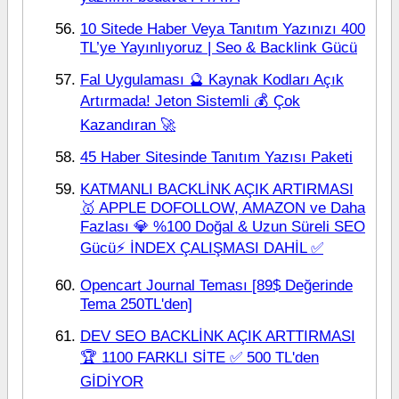
10 Sitede Haber Veya Tanıtım Yazınızı 400
TL’ye Yayınlıyoruz | Seo & Backlink Gücü
Fal Uygulaması 🔮 Kaynak Kodları Açık
Artırmada! Jeton Sistemli 💰 Çok
Kazandıran 🚀
45 Haber Sitesinde Tanıtım Yazısı Paketi
KATMANLI BACKLİNK AÇIK ARTIRMASI
🥇 APPLE DOFOLLOW, AMAZON ve Daha
Fazlası 💎 %100 Doğal & Uzun Süreli SEO
Gücü⚡ İNDEX ÇALIŞMASI DAHİL ✅
Opencart Journal Teması [89$ Değerinde
Tema 250TL'den]
DEV SEO BACKLİNK AÇIK ARTTIRMASI
🏆 1100 FARKLI SİTE ✅ 500 TL'den
GİDİYOR