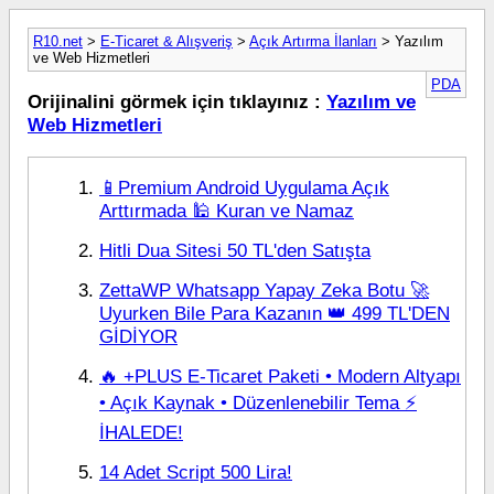
R10.net
>
E-Ticaret & Alışveriş
>
Açık Artırma İlanları
> Yazılım
ve Web Hizmetleri
PDA
Orijinalini görmek için tıklayınız :
Yazılım ve
Web Hizmetleri
📱Premium Android Uygulama Açık
Arttırmada 🕌 Kuran ve Namaz
Hitli Dua Sitesi 50 TL'den Satışta
ZettaWP Whatsapp Yapay Zeka Botu 🚀
Uyurken Bile Para Kazanın 👑 499 TL'DEN
GİDİYOR
🔥 +PLUS E-Ticaret Paketi • Modern Altyapı
• Açık Kaynak • Düzenlenebilir Tema ⚡
İHALEDE!
14 Adet Script 500 Lira!