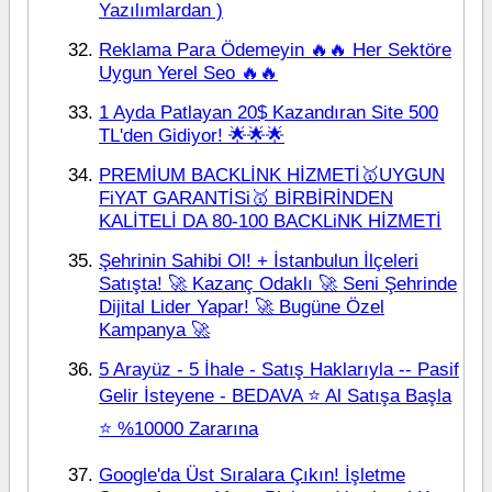
Yazılımlardan )
Reklama Para Ödemeyin 🔥🔥 Her Sektöre
Uygun Yerel Seo 🔥🔥
1 Ayda Patlayan 20$ Kazandıran Site 500
TL'den Gidiyor! 🌟🌟🌟
PREMİUM BACKLİNK HİZMETİ🥇UYGUN
FiYAT GARANTİSi🥇 BİRBİRİNDEN
KALİTELİ DA 80-100 BACKLiNK HİZMETİ
Şehrinin Sahibi Ol! + İstanbulun İlçeleri
Satışta! 🚀 Kazanç Odaklı 🚀 Seni Şehrinde
Dijital Lider Yapar! 🚀 Bugüne Özel
Kampanya 🚀
5 Arayüz - 5 İhale - Satış Haklarıyla -- Pasif
Gelir İsteyene - BEDAVA ⭐ Al Satışa Başla
⭐ %10000 Zararına
Google'da Üst Sıralara Çıkın! İşletme