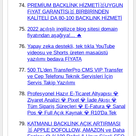
PREMİUM BACKLİNK HİZMETİ🥇UYGUN
FiYAT GARANTİSi🥇 BİRBİRİNDEN
KALİTELİ DA 80-100 BACKLiNK HİZMETİ
2022 açılışlı ingilizce blog sitesi domain
fiyatından aşağıya!... 🔥
Yapay zeka destekli, tek tıkla YouTube
videosu ve Shorts üreten masaüstü
yazılımı bedava FİYATA
500 TL'den TransferPro CMS VIP Transfer
ve Cep Telefonu Teknik Servisleri İçin
Servis Takip Yazılımı
Profesyonel Hazır E-Ticaret Altyapısı 💎
Ziyaret Analizi 💎 Pixel 💎 İade Akışı 💎
Tüm Sipariş Süreçleri 💎 E-Fatura 💎 Sanal
Pos 💎 Full Açık Kaynak 💎 R10'Da Tek
KATMANLI BACKLİNK AÇIK ARTIRMASI
🥇 APPLE DOFOLLOW, AMAZON ve Daha