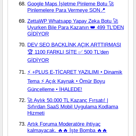
Google Maps İşletme Pinleme Botu 🚀
Pinlemelere Para Vermeye SON📍
ZettaWP Whatsapp Yapay Zeka Botu 🚀
Uyurken Bile Para Kazanın 👑 499 TL'DEN
GİDİYOR
DEV SEO BACKLİNK AÇIK ARTTIRMASI
🏆 1100 FARKLI SİTE ✅ 500 TL'den
GİDİYOR
⚡ +PLUS E-TİCARET YAZILIMI • Dinamik
Tema ⚡ Açık Kaynak • Ömür Boyu
Güncelleme • İHALEDE!
🚀 Aylık 50.000 TL Kazanç Fırsatı! |
Sıfırdan SaaS Mobil Uygulama Kodlama
Hizmeti
Artık Foruma Moderatöre ihtiyaç
kalmayacak. 🔥🔥 İşte Bomba 🔥🔥