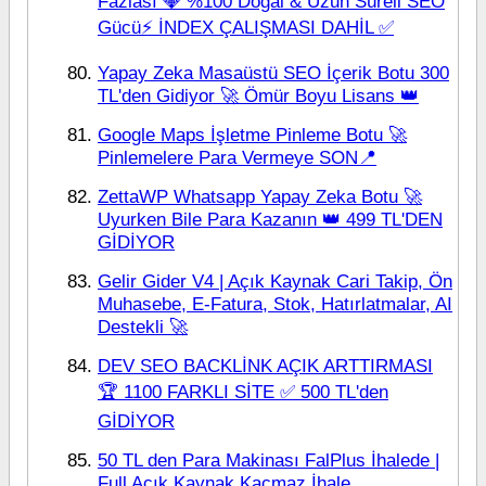
Fazlası 💎 %100 Doğal & Uzun Süreli SEO
Gücü⚡ İNDEX ÇALIŞMASI DAHİL ✅
Yapay Zeka Masaüstü SEO İçerik Botu 300
TL'den Gidiyor 🚀 Ömür Boyu Lisans 👑
Google Maps İşletme Pinleme Botu 🚀
Pinlemelere Para Vermeye SON📍
ZettaWP Whatsapp Yapay Zeka Botu 🚀
Uyurken Bile Para Kazanın 👑 499 TL'DEN
GİDİYOR
Gelir Gider V4 | Açık Kaynak Cari Takip, Ön
Muhasebe, E-Fatura, Stok, Hatırlatmalar, AI
Destekli 🚀
DEV SEO BACKLİNK AÇIK ARTTIRMASI
🏆 1100 FARKLI SİTE ✅ 500 TL'den
GİDİYOR
50 TL den Para Makinası FalPlus İhalede |
Full Açık Kaynak Kaçmaz İhale