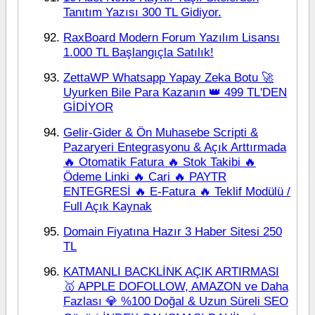
Tanıtım Yazısı 300 TL Gidiyor.
RaxBoard Modern Forum Yazılım Lisansı
1.000 TL Başlangıçla Satılık!
ZettaWP Whatsapp Yapay Zeka Botu 🚀
Uyurken Bile Para Kazanın 👑 499 TL'DEN
GİDİYOR
Gelir-Gider & Ön Muhasebe Scripti &
Pazaryeri Entegrasyonu & Açık Arttırmada
🔥 Otomatik Fatura 🔥 Stok Takibi 🔥
Ödeme Linki 🔥 Cari 🔥 PAYTR
ENTEGRESİ 🔥 E-Fatura 🔥 Teklif Modülü /
Full Açık Kaynak
Domain Fiyatına Hazır 3 Haber Sitesi 250
TL
KATMANLI BACKLİNK AÇIK ARTIRMASI
🥇 APPLE DOFOLLOW, AMAZON ve Daha
Fazlası 💎 %100 Doğal & Uzun Süreli SEO