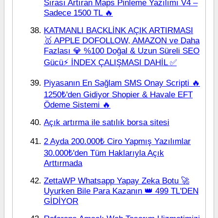
Sırası Artıran Maps Pinleme Yazılımı V4 –
Sadece 1500 TL 🔥
KATMANLI BACKLİNK AÇIK ARTIRMASI
🥇 APPLE DOFOLLOW, AMAZON ve Daha
Fazlası 💎 %100 Doğal & Uzun Süreli SEO
Gücü⚡ İNDEX ÇALIŞMASI DAHİL ✅
Piyasanın En Sağlam SMS Onay Scripti 🔥
1250₺'den Gidiyor Shopier & Havale EFT
Ödeme Sistemi 🔥
Açık artırma ile satılık borsa sitesi
2 Ayda 200.000₺ Ciro Yapmış Yazılımlar
30.000₺'den Tüm Haklarıyla Açık
Arttırmada
ZettaWP Whatsapp Yapay Zeka Botu 🚀
Uyurken Bile Para Kazanın 👑 499 TL'DEN
GİDİYOR