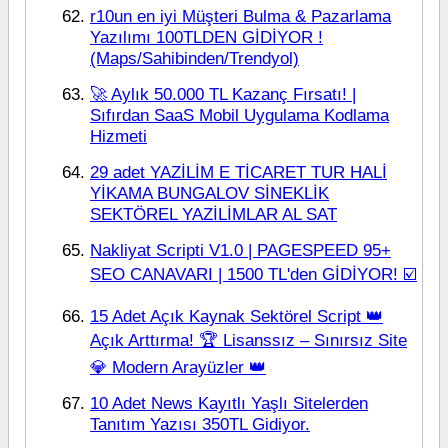
r10un en iyi Müşteri Bulma & Pazarlama
Yazılımı 100TLDEN GİDİYOR !
(Maps/Sahibinden/Trendyol)
🚀 Aylık 50.000 TL Kazanç Fırsatı! |
Sıfırdan SaaS Mobil Uygulama Kodlama
Hizmeti
29 adet YAZİLİM E TİCARET TUR HALİ
YİKAMA BUNGALOV SİNEKLİK
SEKTÖREL YAZİLİMLAR AL SAT
Nakliyat Scripti V1.0 | PAGESPEED 95+
SEO CANAVARI | 1500 TL'den GİDİYOR! ☑️
15 Adet Açık Kaynak Sektörel Script 👑
Açık Arttırma! 🏆 Lisanssız – Sınırsız Site
💎 Modern Arayüzler 👑
10 Adet News Kayıtlı Yaşlı Sitelerden
Tanıtım Yazısı 350TL Gidiyor.