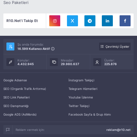
Seo Paketleri
R10.Net'i Takip Et
Şu anda forumda:
Çevrimiçi Üyeler
16.599 Kullanıcı Aktif
Konular:
Mesajlar:
Üyeler:
4.432.945
29.980.637
225.876
Google Adsense
İnstagram Takipçi
SEO (Organik Trafik Arttırma)
Telegram Hizmetleri
SEO Link Paketleri
Youtube İzlenme
SEO Danışmanlığı
Twitter Takipçi
Google ADS (AdWords)
Facebook Sayfa & Grup Alımı
Reklam vermek için:
reklam@r10.net