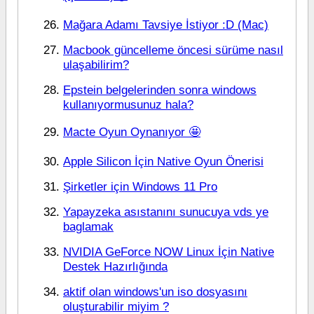
Mağara Adamı Tavsiye İstiyor :D (Mac)
Macbook güncelleme öncesi sürüme nasıl
ulaşabilirim?
Epstein belgelerinden sonra windows
kullanıyormusunuz hala?
Macte Oyun Oynanıyor 🤩
Apple Silicon İçin Native Oyun Önerisi
Şirketler için Windows 11 Pro
Yapayzeka asıstanını sunucuya vds ye
baglamak
NVIDIA GeForce NOW Linux İçin Native
Destek Hazırlığında
aktif olan windows'un iso dosyasını
oluşturabilir miyim ?