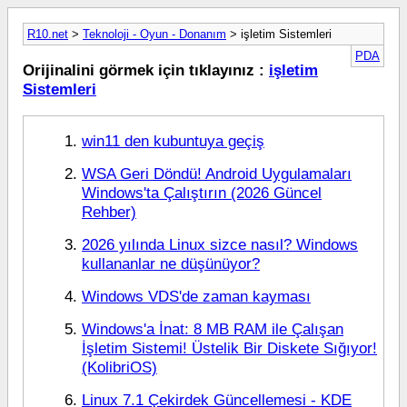
R10.net
>
Teknoloji - Oyun - Donanım
> işletim Sistemleri
PDA
Orijinalini görmek için tıklayınız :
işletim
Sistemleri
win11 den kubuntuya geçiş
WSA Geri Döndü! Android Uygulamaları
Windows'ta Çalıştırın (2026 Güncel
Rehber)
2026 yılında Linux sizce nasıl? Windows
kullananlar ne düşünüyor?
Windows VDS'de zaman kayması
Windows'a İnat: 8 MB RAM ile Çalışan
İşletim Sistemi! Üstelik Bir Diskete Sığıyor!
(KolibriOS)
Linux 7.1 Çekirdek Güncellemesi - KDE