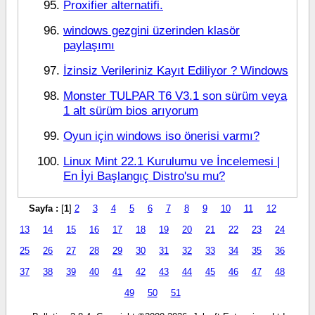
Proxifier alternatifi.
windows gezgini üzerinden klasör
paylaşımı
İzinsiz Verileriniz Kayıt Ediliyor ? Windows
Monster TULPAR T6 V3.1 son sürüm veya
1 alt sürüm bios arıyorum
Oyun için windows iso önerisi varmı?
Linux Mint 22.1 Kurulumu ve İncelemesi |
En İyi Başlangıç Distro'su mu?
Sayfa :
[
1
]
2
3
4
5
6
7
8
9
10
11
12
13
14
15
16
17
18
19
20
21
22
23
24
25
26
27
28
29
30
31
32
33
34
35
36
37
38
39
40
41
42
43
44
45
46
47
48
49
50
51