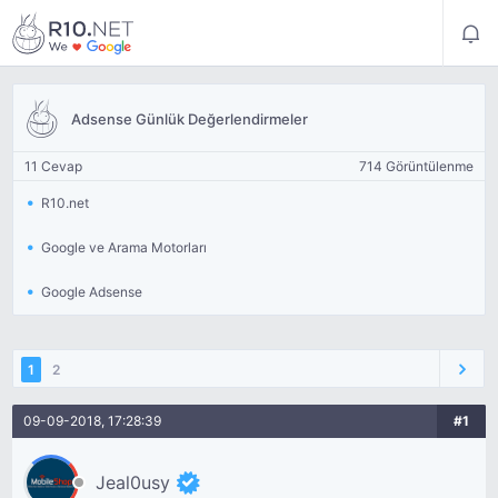
Adsense Günlük Değerlendirmeler
11 Cevap
714 Görüntülenme
R10.net
Google ve Arama Motorları
Google Adsense
1
2
09-09-2018, 17:28:39
#1
Jeal0usy