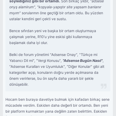
söylediğiniz gibi bir ortamdı.
Son birkaç yıldır,
"adsese
onyş alamirum", "kopyala-yapıştır site yapsam banlanır
mıyım"
sorularının öne geçtiği bir ortam oldu. Bu yüzden
ustalar kendini geri çekti ve sustu.
Bence sıfırdan yeni ve başka bir ortam oluşturmaya
çalışmak yerine, R10'u yine eskisi gibi kullanmaya
başlamak daha iyi olur.
Belki de forum yönetimi "Adsense Onay", "Türkçe mi
Yabancı Dil mi", "Vergi Konusu",
"Adsense Bugün Nasıl"
,
"Adsense Kuralları ve Uyumluluk", "Diğer Konular" gibi alt
kategoriler açıp, konuların doğru yerde açılmasına da
önem verirlerse, bu ön sayfa daha yararlı bir şekle
dönüşebilir.
Hocam ben buraya davetiye bulmak için kafadan birkaç sene
mücadele verdim. Eskiden daha değerli bir ortamdı. Ben yeni
bir platform kurmaktan yana değilim zaten belirttim. Eskiden