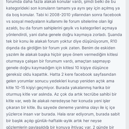
forumda daha fazla alakalı konular vardı, şimdi belki de bu
kategorideki son konuların tamamı ya aynı şey için açılmış ya
da boş konular. Tabi ki 2008-2010 yıllarından sonra facebook
vs sosyal medyaların kullanımı ile forum sitelerine olan ilgi
azaldı, bu da forum sahiplerini geyik vs kategorileri açmaya
yönlendirdi, yani daha genele doğru kaymaya zorladı. Şuanda
tek bir konu ile alakalı forum yoktur diye düşünüyorum, R10
dışında da girdiğim bir forum yok zaten. Benim de eskiden
yazılım ile alakalı başka hiçbir şeye önem vermediğim kitlesi
oturmaya çalışan bir forumum vardı, amaçtan sapmayıp
genele doğru kaymadığım için kitlesi 10 kişiye düşünce
gereksiz oldu kapattık. Hatta 2 kere facebook sayfasından
gelen yorumlar sonucu yedekleri kurup yeniden açtık ama
kitle 10-15 kişiyi geçmiyor. Burada yakalanmış harika bir
oturmuş kitle var aslında. Az çok da artık tecrübe sahibi bir
kitle var, web ile alakalı neredeyse her konuda yeni işler
çıkaran bir kitle. Bu sayede deneme yanılma olayı ile iç içe
yüzlerce insan var burada. Hala ısrar ediyorum, burada sabit
bir başlık açılıp günlük-haftalık-aylık artık her neyse
gözlemlerin paylaşıldığı bir konuya ihtiyaç var. 2 günde bir