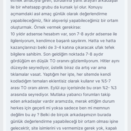
etmek amacıyla giren, sorularına yanıt arayan arkadaşlar
ile bir whatsapp grubu da kursak iyi olur. Konuyu
açmamdaki asıl amaç günlük olarak değerlendirme
yapabileceğimiz, fikir alışverişi yapabileceğimiz bir ortam
oluşturmak. Örnek vermek gerekirse:
10 yıldır adsense hesabım var, son 7-8 aydır adsense ile
ilgileniyorum, kendimce başarılı sayılırım. Hatta ve hatta
kazançlarınızı belki de 3-4 katına çıkaracak ufak tefek
bilgilere sahibim. Son geldiğim noktada 7-8 aydır
gördüğüm en düşük TO oranını gözlemliyorum. Hitler aynı
düzeyde seyrediyor, üstelik biraz da artış var ama
tıklamalar vasat. Yaptığım her işte, her sitemde kendi
kodladığım temaları eklentisiz olarak kullanır ve %5-7
arası TO oranı alırım. Eylül ayı içerisinde bu oran %2- %3
arasında seyrediyor. Mutlaka yabancı forumları takip
eden arkadaşlar vardır aramızda, merak ettiğim durum
herkes için geçerli mi yoksa sadece ben mi memnun
değilim bu ay ? Belki de birçok arkadaşımızın burada
günlük değerlendirme yapabileceği bir ortam olması işine
gelecektir, site isimlerini vs vermemize gerek yok, kapalı