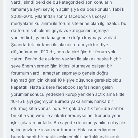
vardı, şimdi belki de bu kategorideki son konuların
tamamı ya aynı şey için açılmış ya da boş konular. Tabi ki
2008-2010 yıllarından sonra facebook vs sosyal
medyaların kullanımı ile forum sitelerine olan ilgi azaldı, bu
da forum sahiplerini geyik vs kategorileri açmaya
yönlendirdi, yani daha genele doğru kaymaya zorladı.
Şuanda tek bir konu ile alakalı forum yoktur diye
düşünüyorum, R10 dışında da girdiğim bir forum yok
zaten. Benim de eskiden yazılım ile alakalı başka hiçbir
şeye önem vermediğim kitlesi oturmaya çalışan bir
forumum vardı, amaçtan sapmayıp genele doğru
kaymadığım için kitlesi 10 kişiye düşünce gereksiz oldu
kapattık. Hatta 2 kere facebook sayfasından gelen
yorumlar sonucu yedekleri kurup yeniden açtık ama kitle
10-15 kişiyi geçmiyor. Burada yakalanmış harika bir
oturmuş kitle var aslında. Az çok da artık tecrübe sahibi
bir kitle var, web ile alakalı neredeyse her konuda yeni
işler çıkaran bir kitle. Bu sayede deneme yanılma olayı ile
iç içe yüzlerce insan var burada. Hala ısrar ediyorum,
burada sabit bir başlık açılıp günlük-haftalık-aylık artık