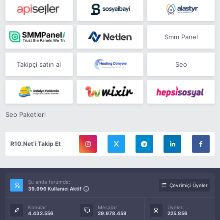
Smm Panel
Takipçi satın al
Seo
Seo Paketleri
R10.Net'i Takip Et
Şu anda forumda:
Çevrimiçi Üyeler
39.996 Kullanıcı Aktif
Konular:
Mesajlar:
Üyeler:
4.432.556
29.978.459
225.856