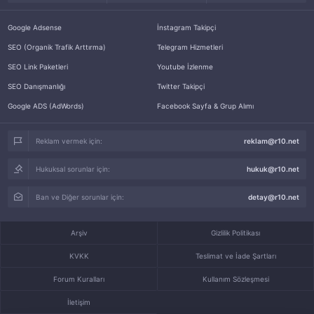
Google Adsense
İnstagram Takipçi
SEO (Organik Trafik Arttırma)
Telegram Hizmetleri
SEO Link Paketleri
Youtube İzlenme
SEO Danışmanlığı
Twitter Takipçi
Google ADS (AdWords)
Facebook Sayfa & Grup Alımı
Reklam vermek için:
reklam@r10.net
Hukuksal sorunlar için:
hukuk@r10.net
Ban ve Diğer sorunlar için:
detay@r10.net
Arşiv
Gizlilik Politikası
KVKK
Teslimat ve İade Şartları
Forum Kuralları
Kullanım Sözleşmesi
İletişim