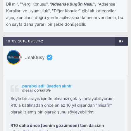
Dil mi", "Vergi Konusu",
"Adsense Bugün Nasıl"
, "Adsense
Kuralları ve Uyumluluk", "Diğer Konular" gibi alt kategoriler
açıp, konuların doğru yerde açılmasına da önem verirlerse, bu
ön sayfa daha yararlı bir şekle dönüşebilir.
10-09-2018, 09:53:42
#7
Jeal0usy
parabol adlı üyeden alıntı:
mesajı görüntüle
Böyle bir arayış içinde olmanızı çok iyi anlayabiliyorum.
R10'a katılmadan önce en az 10 yıl dışarıdan "misafir"
olarak izlemiş biri olarak şunu söyleyebilirim:
R10 daha önce (benim gözümden) tam da sizin