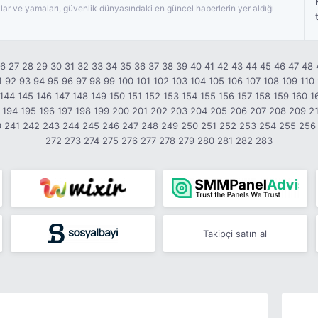
ar ve yamaları, güvenlik dünyasındaki en güncel haberlerin yer aldığı
26
27
28
29
30
31
32
33
34
35
36
37
38
39
40
41
42
43
44
45
46
47
48
1
92
93
94
95
96
97
98
99
100
101
102
103
104
105
106
107
108
109
110
144
145
146
147
148
149
150
151
152
153
154
155
156
157
158
159
160
1
194
195
196
197
198
199
200
201
202
203
204
205
206
207
208
209
2
0
241
242
243
244
245
246
247
248
249
250
251
252
253
254
255
256
272
273
274
275
276
277
278
279
280
281
282
283
Takipçi satın al