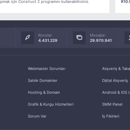
pmak için Construct 2 programını kullanabilirsiniz.
R10.
Konular:
Mesajlar:
4.431.229
29.970.941
Webmaster Sorunları
Alışveriş & Tak
Satılık Domainler
Dijital Alışveriş
Hosting & Domain
Android & IOS 
Grafik & Kurgu Hizmetleri
SMM Panel
Sorum Var
İş Fikirleri