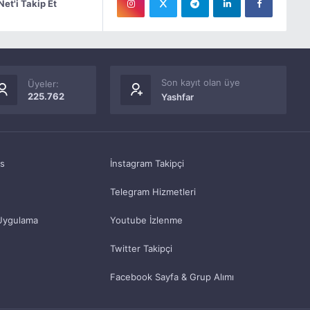
Net'i Takip Et
Son kayıt olan üye
Üyeler:
225.762
Yashfar
as
İnstagram Takipçi
Telegram Hizmetleri
Uygulama
Youtube İzlenme
Twitter Takipçi
Facebook Sayfa & Grup Alımı