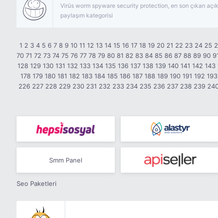
Virüs worm spyware security protection, en son çıkan açıkl
paylaşım kategorisi
1
2
3
4
5
6
7
8
9
10
11
12
13
14
15
16
17
18
19
20
21
22
23
24
25
70
71
72
73
74
75
76
77
78
79
80
81
82
83
84
85
86
87
88
89
90
9
128
129
130
131
132
133
134
135
136
137
138
139
140
141
142
143
178
179
180
181
182
183
184
185
186
187
188
189
190
191
192
193
226
227
228
229
230
231
232
233
234
235
236
237
238
239
24
Smm Panel
Seo Paketleri