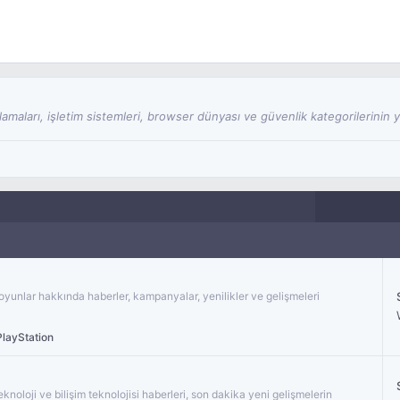
amaları, işletim sistemleri, browser dünyası ve güvenlik kategorilerinin y
 oyunlar hakkında haberler, kampanyalar, yenilikler ve gelişmeleri
layStation
teknoloji ve bilişim teknolojisi haberleri, son dakika yeni gelişmelerin