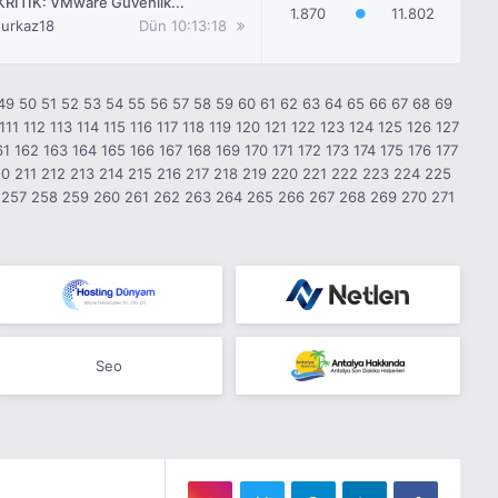
KRİTİK: VMware Güvenlik...
1.870
11.802
turkaz18
Dün
10:13:18
49
50
51
52
53
54
55
56
57
58
59
60
61
62
63
64
65
66
67
68
69
111
112
113
114
115
116
117
118
119
120
121
122
123
124
125
126
127
61
162
163
164
165
166
167
168
169
170
171
172
173
174
175
176
177
10
211
212
213
214
215
216
217
218
219
220
221
222
223
224
225
257
258
259
260
261
262
263
264
265
266
267
268
269
270
271
Seo