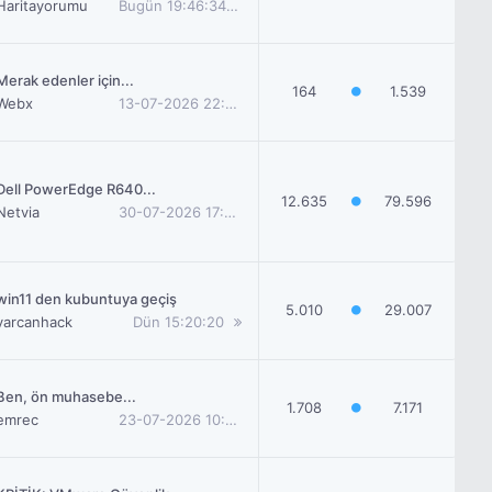
Haritayorumu
Bugün
19:46:34
Merak edenler için...
164
1.539
Webx
13-07-2026
22:54:25
Dell PowerEdge R640...
12.635
79.596
Netvia
30-07-2026
17:19:55
win11 den kubuntuya geçiş
5.010
29.007
yarcanhack
Dün
15:20:20
Ben, ön muhasebe...
1.708
7.171
emrec
23-07-2026
10:18:27