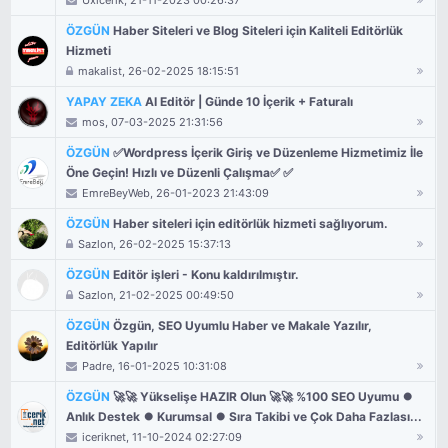
Uxicerik
, 21-11-2023 00:26:37
ÖZGÜN
Haber Siteleri ve Blog Siteleri için Kaliteli Editörlük
Hizmeti
makalist
, 26-02-2025 18:15:51
YAPAY ZEKA
AI Editör | Günde 10 İçerik + Faturalı
mos
, 07-03-2025 21:31:56
ÖZGÜN
✅Wordpress İçerik Giriş ve Düzenleme Hizmetimiz İle
Öne Geçin! Hızlı ve Düzenli Çalışma✅ ✅
EmreBeyWeb
, 26-01-2023 21:43:09
ÖZGÜN
Haber siteleri için editörlük hizmeti sağlıyorum.
Sazlon
, 26-02-2025 15:37:13
ÖZGÜN
Editör işleri - Konu kaldırılmıştır.
Sazlon
, 21-02-2025 00:49:50
ÖZGÜN
Özgün, SEO Uyumlu Haber ve Makale Yazılır,
Editörlük Yapılır
Padre
, 16-01-2025 10:31:08
ÖZGÜN
🚀🚀 Yükselişe HAZIR Olun 🚀🚀 %100 SEO Uyumu ⏺
Anlık Destek ⏺ Kurumsal ⏺ Sıra Takibi ve Çok Daha Fazlası...
iceriknet
, 11-10-2024 02:27:09