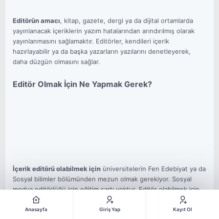
Editörün amacı
, kitap, gazete, dergi ya da dijital ortamlarda
yayınlanacak içeriklerin yazım hatalarından arındırılmış olarak
yayınlanmasını sağlamaktır. Editörler, kendileri içerik
hazırlayabilir ya da başka yazarların yazılarını denetleyerek,
daha düzgün olmasını sağlar.
Editör Olmak İçin Ne Yapmak Gerek?
İçerik editörü olabilmek için
üniversitelerin Fen Edebiyat ya da
Sosyal bilimler bölümünden mezun olmak gerekiyor. Sosyal
medya editörlüğü için eğitim şartı yoktur. Editör olabilmek için
iyi bir araştırması olmak ve hizmet verilen alanla ilgili her konu
hakkında bilgi sahibi olmak gerekir. Yenilikleri açık olmak,
Anasayfa
Giriş Yap
Kayıt Ol