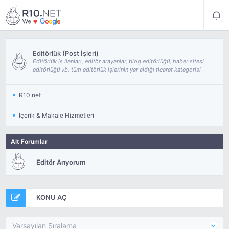
Editörlük (Post İşleri)
Editörlük iş ilanları, editör arayanlar, blog editörlüğü, haber sitesi
editörlüğü vb. tüm editörlük işlerinin yer aldığı ticaret kategorisi
R10.net
İçerik & Makale Hizmetleri
Alt Forumlar
Editör Arıyorum
KONU AÇ
Varsayılan Sıralama