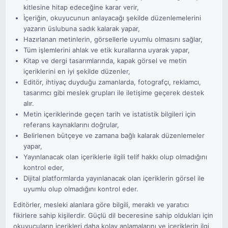
kitlesine hitap edeceğine karar verir,
İçeriğin, okuyucunun anlayacağı şekilde düzenlemelerini
yazarın üslubuna sadık kalarak yapar,
Hazırlanan metinlerin, görsellerle uyumlu olmasını sağlar,
Tüm işlemlerini ahlak ve etik kurallarına uyarak yapar,
Kitap ve dergi tasarımlarında, kapak görsel ve metin
içeriklerini en iyi şekilde düzenler,
Editör, ihtiyaç duyduğu zamanlarda, fotografçı, reklamcı,
tasarımcı gibi meslek grupları ile iletişime geçerek destek
alır.
Metin içeriklerinde geçen tarih ve istatistik bilgileri için
referans kaynaklarını doğrular,
Belirlenen bütçeye ve zamana bağlı kalarak düzenlemeler
yapar,
Yayınlanacak olan içeriklerle ilgili telif hakkı olup olmadığını
kontrol eder,
Dijital platformlarda yayınlanacak olan içeriklerin görsel ile
uyumlu olup olmadığını kontrol eder.
Editörler, mesleki alanlara göre bilgili, meraklı ve yaratıcı
fikirlere sahip kişilerdir. Güçlü dil beceresine sahip oldukları için
okuyucuların içerikleri daha kolay anlamalarını ve içeriklerin ilgi