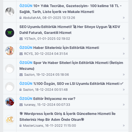
ÖZGÜN
10+ Yıllık Tecrübe, Gazeteciyim- 100 kelime 18 TL -
Sağlık, Tarih, Liste İçerik ve Makale Hizmeti
AbdullahAA
, 08-01-2025 13:13:26
SEO Uyumlu Editörlük Hizmeti! 🚀 Her Siteye Uygun 🚀 KDV
Dahil Faturalı, Garantili Hizmet
YSTech
, 01-01-2025 02:19:02
ÖZGÜN
Haber Siteleriniz İçin Editörlük Hizmeti
RCYS
, 30-12-2024 04:31:54
ÖZGÜN
Spor Ve Haber Siteleri İçin Editörlük Hizmeti (İletişim
Mezunu)
Sazlon
, 19-12-2024 05:18:06
ÖZGÜN
%100 Özgün, SEO ve LSI Uyumlu Editörlük Hizmeti ✅
Sazlon
, 18-12-2024 00:51:48
ÖZGÜN
Editör İhtiyacınız mı var?
turanay
, 15-12-2024 00:07:33
🎯 Wordpress İçerik Giriş & İçerik Güncelleme Hizmeti İle
Siteleriniz Hep Bir Adım Önde Olsun🎯
MasterLisans
, 16-11-2022 11:15:00