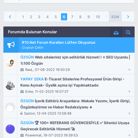
1
2
3
4
5
6
7
8
9
10
11
SON
16
Forumda Bulunan Konular
Seçenekler
Arama
R10.Net Forum Kuralları Lütfen Okuyunuz
Coşkun Çetin
ÖZGÜN
Web siteleriniz için editörlük hizmeti ! ⭐ SEO Uyumlu |
%100 Özgün
RauL
, 07-08-2022 19:50:29
YAPAY ZEKA
E-Ticaret Sitelerine Profesyonel Ürün Girişi -
Konu Açmak- Üyelik açma işi Yapılmaktadır.
Ecke
, 11-02-2025 16:07:37
ÖZGÜN
İçerik Editörü Arayanlara: Makale Yazımı, İçerik Girişi,
Özgünleştirme ve Haber Redaksiyonu 🔹
Sazlon
, 13-04-2025 13:58:48
ÖZGÜN
🏆 100+ REFERANS GÜVENCESİYLE ✅ Sitenizi Uçuşa
Geçirecek Editörlük Hizmeti 🚀
Powermat
, 19-07-2023 19:39:53