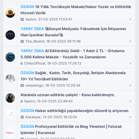
ÖZGÜN
18 Yıllık Tecrübeyle Makale/Haber Yazılır ve Editörlük
Hizmeti Verilir
Sazlon
, 31-03-2025 11:53:41
YAPAY ZEKA
🚀Sosyal Medyada Yükselmek İçin İhtiyacınız
Olan İçerikler Burada!🚀
The_AkumA
, 18-03-2025 09:11:46
YAPAY ZEKA
AI Editörünüz Geldi - 1 Adet 2 TL - Ortalama
5.000 Kelime Makale - Yazabilir ve Zamanlarım
CtnbsOfficial
, 18-03-2025 17:26:13
ÖZGÜN
Sağlık , Kadın, Tarih, Sosyoloji, İletişim Alanlarında
10+ Yıl Tecrübeli Editörüm
okeyletsgo
, 18-03-2025 12:26:34
Alaninda uzman editörle çalişin! - Konu kaldırılmıştır.
Sazlon
, 15-03-2025 22:49:43
ÖZGÜN
Haber editörlüğü yapabileceğim düzenli iş ariyorum
Kazanyaz
, 13-03-2025 18:13:04
ÖZGÜN
Profesyonel Editörlük ve Blog Yönetimi | Faturalı
İşlemler | Kurumsal