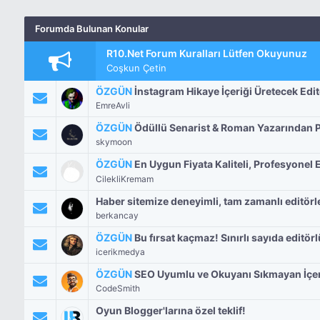
Forumda Bulunan Konular
R10.Net Forum Kuralları Lütfen Okuyunuz
Coşkun Çetin
ÖZGÜN
İnstagram Hikaye İçeriği Üretecek Edi
EmreAvli
ÖZGÜN
Ödüllü Senarist & Roman Yazarından P
skymoon
ÖZGÜN
En Uygun Fiyata Kaliteli, Profesyonel E
CilekliKremam
Haber sitemize deneyimli, tam zamanlı editörl
berkancay
ÖZGÜN
Bu fırsat kaçmaz! Sınırlı sayıda editörl
icerikmedya
ÖZGÜN
SEO Uyumlu ve Okuyanı Sıkmayan İçeri
CodeSmith
Oyun Blogger'larına özel teklif!