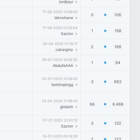
lordbayi
17-08-2025 13:08:55
0
106
●
teknohane
17-08-2025 01:29:54
1
158
●
Sazlon
06-08-2025 07:16:17
2
166
●
cakargmz
29-07-2025 19:26:30
1
94
●
AbdullahAA
20-07-2025 15:28:00
3
662
●
botshopingg
23-04-2024 17:48:44
66
6.468
●
globaltr
07-07-2025 22:01:12
3
132
●
Sazlon
15-07-2025 00:18:29
2
122
●