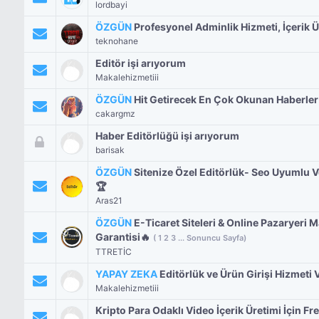
lordbayi
ÖZGÜN
Profesyonel Adminlik Hizmeti, İçerik Ür
teknohane
Editör işi arıyorum
Makalehizmetiii
ÖZGÜN
Hit Getirecek En Çok Okunan Haberler 4
cakargmz
Haber Editörlüğü işi arıyorum
barisak
ÖZGÜN
Sitenize Özel Editörlük- Seo Uyumlu 
🏆
Aras21
ÖZGÜN
E-Ticaret Siteleri & Online Pazaryer
Garantisi🔥
(
1
2
3
...
Sonuncu Sayfa
)
TTRETİC
YAPAY ZEKA
Editörlük ve Ürün Girişi Hizmeti V
Makalehizmetiii
Kripto Para Odaklı Video İçerik Üretimi İçin Fre