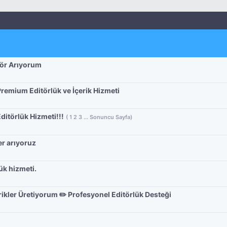
tör Arıyorum
remium Editörlük ve İçerik Hizmeti
ditörlük Hizmeti!!!
(
1
2
3
...
Sonuncu Sayfa
)
er arıyoruz
ük hizmeti.
kler Üretiyorum ✏️ Profesyonel Editörlük Desteği