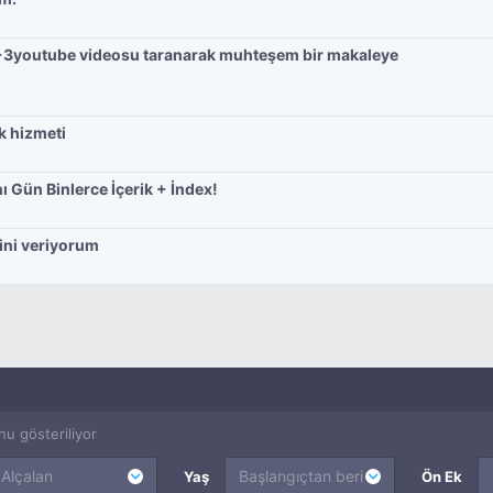
k +3youtube videosu taranarak muhteşem bir makaleye
ük hizmeti
ı Gün Binlerce İçerik + İndex!
kini veriyorum
nu gösteriliyor
Alçalan
Başlangıçtan beri
Yaş
Ön Ek