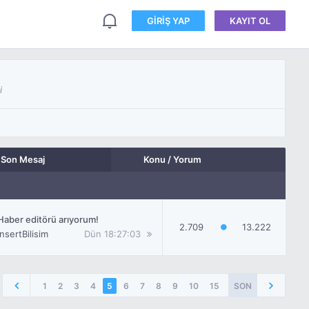
GIRIŞ YAP
KAYIT OL
i
Son Mesaj
Konu / Yorum
Haber editörü arıyorum!
2.709
13.222
InsertBilisim
Dün
18:27:03
1
2
3
4
5
6
7
8
9
10
15
SON