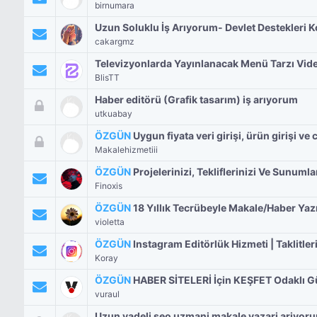
birnumara
Uzun Soluklu İş Arıyorum- Devlet Destekleri 
cakargmz
Televizyonlarda Yayınlanacak Menü Tarzı Vide
BlisTT
Haber editörü (Grafik tasarım) iş arıyorum
utkuabay
ÖZGÜN
Uygun fiyata veri girişi, ürün girişi ve
Makalehizmetiii
ÖZGÜN
Projelerinizi, Tekliflerinizi Ve Sunuml
Finoxis
ÖZGÜN
18 Yıllık Tecrübeyle Makale/Haber Yazıl
violetta
ÖZGÜN
Instagram Editörlük Hizmeti | Taklitle
Koray
ÖZGÜN
HABER SİTELERİ İçin KEŞFET Odaklı Gü
vuraul
Uzun vadeli seo uzmani makale yazari ariyor