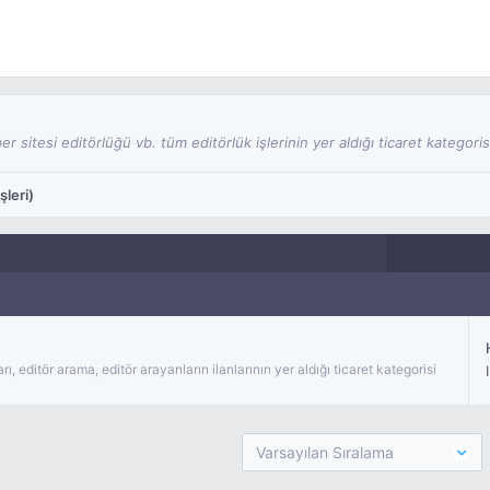
ber sitesi editörlüğü vb. tüm editörlük işlerinin yer aldığı ticaret kategoris
şleri)
arı, editör arama, editör arayanların ilanlarının yer aldığı ticaret kategorisi
Varsayılan Sıralama