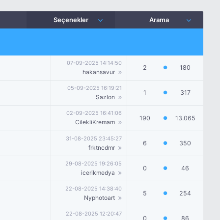
Seçenekler
Arama
07-09-2025 14:14:50
2
180
●
hakansavur
05-09-2025 16:19:21
1
317
●
Sazlon
02-09-2025 16:41:06
190
13.065
●
CilekliKremam
31-08-2025 23:45:27
6
350
●
frktncdmr
29-08-2025 19:26:05
0
46
●
icerikmedya
22-08-2025 14:38:40
5
254
●
Nyphotoart
22-08-2025 12:20:47
0
86
●