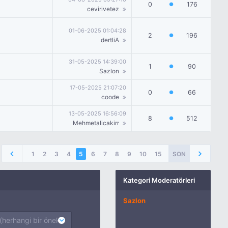
0
176
●
cevirivetez
01-06-2025 01:04:28
2
196
●
dertliA
31-05-2025 14:39:00
1
90
●
Sazlon
17-05-2025 21:07:20
0
66
●
coode
13-05-2025 16:56:09
8
512
●
Mehmetalicakirr
1
2
3
4
5
6
7
8
9
10
15
SON
Kategori Moderatörleri
Sazlon
(herhangi bir önek)