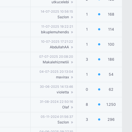
utkucelebi
14-07-2025 10:56:15
1
168
●
Sazlon
11-07-2025 19:22:21
1
114
●
bikuplemuhendis
10-07-2025 17:21:22
1
100
●
AbdullahAA
07-07-2025 20:08:20
3
186
●
Makalehizmetiii
04-07-2025 20:13:04
1
54
●
mavirax
30-06-2025 14:13:46
0
62
●
violetta
31-08-2024 22:50:16
8
1.250
●
Olaf
05-11-2024 01:56:37
3
296
●
Sazlon
04-06-2025 09:27:10