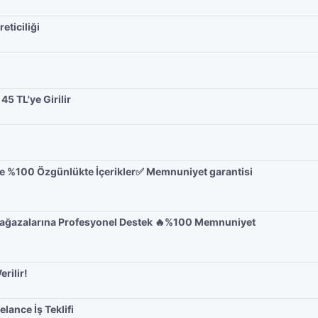
eticiliği
5 TL'ye Girilir
Ve %100 Özgünlükte İçerikler✅ Memnuniyet garantisi
i Mağazalarına Profesyonel Destek 🔥%100 Memnuniyet
erilir!
elance İş Teklifi