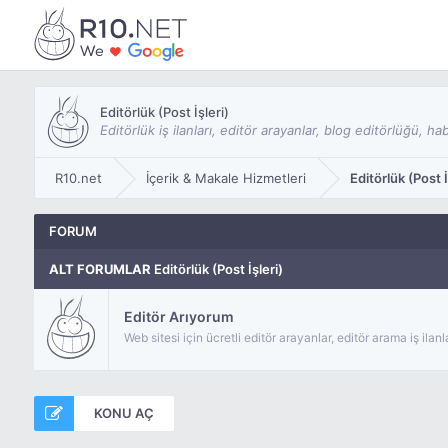
Editörlük (Post İşleri)
Editörlük iş ilanları, editör arayanlar, blog editörlüğü, ha
R10.net
İçerik & Makale Hizmetleri
Editörlük (Post İ
FORUM
ALT FORUMLAR
Editörlük (Post İşleri)
Editör Arıyorum
Web sitesi için ücretli editör arayanlar, editör arama iş ilanl
KONU AÇ