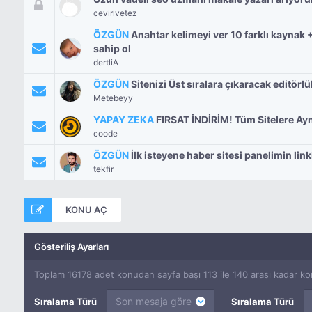
cevirivetez
ÖZGÜN
Anahtar kelimeyi ver 10 farklı kayna
sahip ol
dertliA
ÖZGÜN
Sitenizi Üst sıralara çıkaracak editörl
Metebeyy
YAPAY ZEKA
FIRSAT İNDİRİM! Tüm Sitelere Ayn
coode
ÖZGÜN
İlk isteyene haber sitesi panelimin lin
tekfir
KONU AÇ
Gösteriliş Ayarları
Toplam 16178 adet konudan sayfa başı 113 ile 140 arası kadar ko
Son mesaja göre
Sıralama Türü
Sıralama Türü