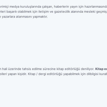
vrimiçi medya kuruluşlarında çalışan, haberlerin yayın için hazırlanmasından
rleri başarılı olabilmek için iletişim ve gazetecilik alanında mesleki geç
in yazarlara atanmasını yapmaktır.
 hali üzerinde tahsis edilme sürecine kitap editörlüğü deniliyor.
Kitap e
olleri yapan kişidir. Kitap / dergi editörlüğü yapabilmek için dilbilgisi kur