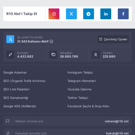
R10.Net'i Takip Et
Şu anda forumda:
Çevrimiçi Üyeler
21.542 Kullanıcı Aktif
Konular:
Mesajlar:
Üyeler:
4.432.982
29.980.769
225.880
Google Adsense
İnstagram Takipçi
SEO (Organik Trafik Arttırma)
Telegram Hizmetleri
SEO Link Paketleri
Youtube İzlenme
SEO Danışmanlığı
Twitter Takipçi
Google ADS (AdWords)
Facebook Sayfa & Grup Alımı
Reklam vermek için:
reklam@r10.net
Hukuksal sorunlar için:
hukuk@r10.net