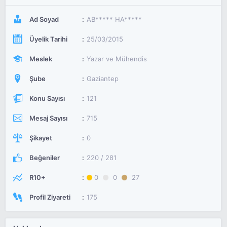
Ad Soyad
AB***** HA*****
Üyelik Tarihi
25/03/2015
Meslek
Yazar ve Mühendis
Şube
Gaziantep
Konu Sayısı
121
Mesaj Sayısı
715
Şikayet
0
Beğeniler
220 / 281
R10+
0
0
27
Profil Ziyareti
175