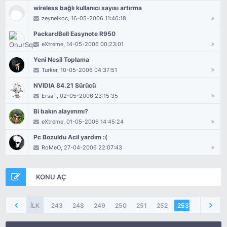
wireless bağlı kullanıcı sayısı artırma
zeynelkoc
, 16-05-2006 11:46:18
PackardBell Easynote R950
eXtreme
, 14-05-2006 00:23:01
Yeni Nesil Toplama
Turker
, 10-05-2006 04:37:51
NVIDIA 84.21 Sürücü
ErsaT
, 02-05-2006 23:15:35
Bi bakın alayımmı?
eXtreme
, 01-05-2006 14:45:24
Pc Bozuldu Acil yardım :(
RoMeO
, 27-04-2006 22:07:43
KONU AÇ
İLK
243
248
249
250
251
252
253
254