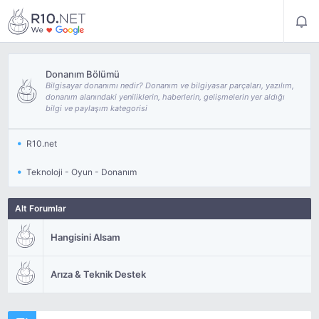
Donanım Bölümü
Bilgisayar donanımı nedir? Donanım ve bilgiyasar parçaları, yazılım,
donanım alanındaki yeniliklerin, haberlerin, gelişmelerin yer aldığı
bilgi ve paylaşım kategorisi
R10.net
Teknoloji - Oyun - Donanım
Alt Forumlar
Hangisini Alsam
Arıza & Teknik Destek