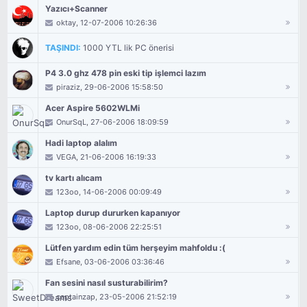
Yazıcı+Scanner
oktay
, 12-07-2006 10:26:36
TAŞINDI:
1000 YTL lik PC önerisi
P4 3.0 ghz 478 pin eski tip işlemci lazım
piraziz
, 29-06-2006 15:58:50
Acer Aspire 5602WLMi
OnurSqL
, 27-06-2006 18:09:59
Hadi laptop alalım
VEGA
, 21-06-2006 16:19:33
tv kartı alıcam
123oo
, 14-06-2006 00:09:49
Laptop durup dururken kapanıyor
123oo
, 08-06-2006 22:25:51
Lütfen yardım edin tüm herşeyim mahfoldu :(
Efsane
, 03-06-2006 03:36:46
Fan sesini nasıl susturabilirim?
captainzap
, 23-05-2006 21:52:19