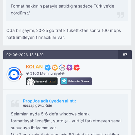
Format hakkının parayla satıldığını sadece Türkiye'de
gördüm :/
Oda bir şeymi, 20-25 gb trafik tükettikten sonra 100 mbps
hattı limitleyen firmacıklar var.
02-06-2026, 18:51:20
#7
KOLAN
💎%100 Memnuniyet💎
PropJoe adlı üyeden alıntı:
mesajı görüntüle
Selamlar, ayda 5-6 defa windows olarak
formatlayabileceğim, yurtdışı - yurtiçi farketmeyen sanal
sunucuya ihtiyacım var.
Min 2 cpu, min 4 gb ram, min 80 gb disk olacak şekilde