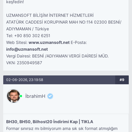
keşfedin!
UZMANSOFT BİLİŞİM İNTERNET HİZMETLERİ
ATATÜRK CADDESİ KORUPINAR MAH NO:114 02300 BESNİ/
ADIYMAMAN / Türkiye
Tel: +90 850 302 6251
Web Sitesi:
www.uzmansoft.net
E-Posta:
info@uzmansoft.net
Vergi Dairesi: BESNİ /ADIYAMAN VERGİ DAİRESİ MÜD.
VKN: 2350949587
02-06-2026, 23:19:58
#9
İbrahimH
BH30, BH50, Bilhost20 İndirimi Kap | TIKLA
Formar sınırsız mı bilmiyorum ama sık sık format atmışlığım