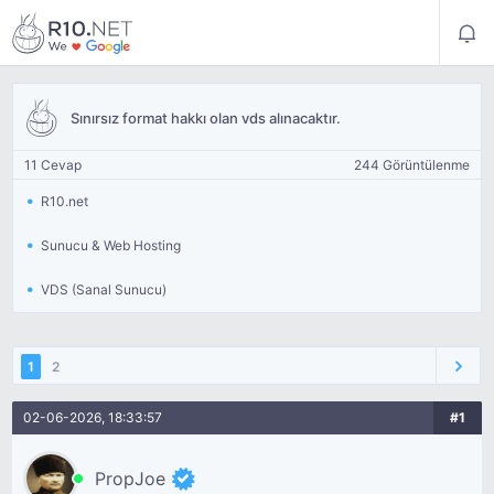
Sınırsız format hakkı olan vds alınacaktır.
11 Cevap
244 Görüntülenme
R10.net
Sunucu & Web Hosting
VDS (Sanal Sunucu)
1
2
02-06-2026, 18:33:57
#1
PropJoe