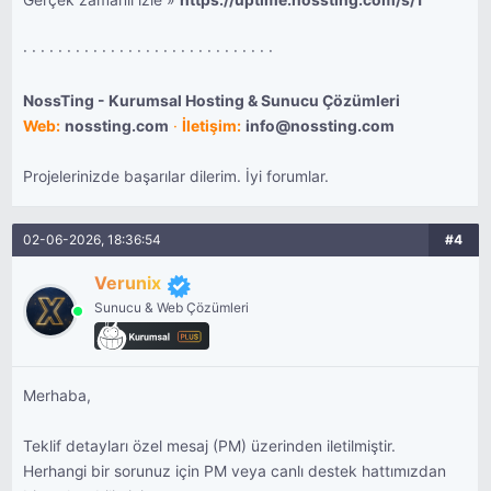
Gerçek zamanlı izle »
https://uptime.nossting.com/s/1
· · · · · · · · · · · · · · · · · · · · · · · · · · · · ·
NossTing - Kurumsal Hosting & Sunucu Çözümleri
Web:
nossting.com
·
İletişim:
info@nossting.com
Projelerinizde başarılar dilerim. İyi forumlar.
02-06-2026, 18:36:54
#4
Verunix
Sunucu & Web Çözümleri
Merhaba,
Teklif detayları özel mesaj (PM) üzerinden iletilmiştir.
Herhangi bir sorunuz için PM veya canlı destek hattımızdan