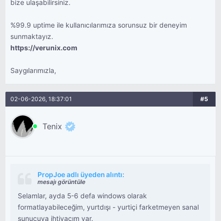
bize ulaşabilirsiniz.
%99.9 uptime ile kullanıcılarımıza sorunsuz bir deneyim
sunmaktayız.
https://verunix.com
Saygılarımızla,
02-06-2026, 18:37:01
#5
Tenix
PropJoe adlı üyeden alıntı:
mesajı görüntüle
Selamlar, ayda 5-6 defa windows olarak
formatlayabileceğim, yurtdışı - yurtiçi farketmeyen sanal
sunucuya ihtiyacım var.