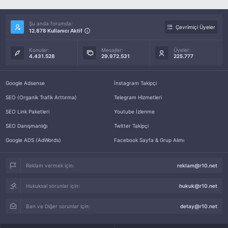
Şu anda forumda:
Çevrimiçi Üyeler
12.878 Kullanıcı Aktif
Konular:
Mesajlar:
Üyeler:
4.431.528
29.972.531
225.777
Google Adsense
İnstagram Takipçi
SEO (Organik Trafik Arttırma)
Telegram Hizmetleri
SEO Link Paketleri
Youtube İzlenme
SEO Danışmanlığı
Twitter Takipçi
Google ADS (AdWords)
Facebook Sayfa & Grup Alımı
Reklam vermek için:
reklam@r10.net
Hukuksal sorunlar için:
hukuk@r10.net
Ban ve Diğer sorunlar için:
detay@r10.net