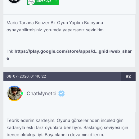
Mario Tarzına Benzer Bir Oyun Yaptım Bu oyunu
oynayabilirmisiniz yorumda yaparsanız sevinirim.
link:
https://play.google.com/store/apps/d...gnid=web_shar
e
08-07-2026, 01:40:22
#2
ChatMynetci
Tebrik ederim kardeşim. Oyunu görsellerinden incelediğim
kadarıyla eski tarz oyunlara benziyor. Başlangıç seviyesi için
bence oldukça iyi. Başarılarının devamını dilerim.