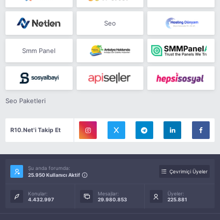
Seo
Smm Panel
Seo Paketleri
R10.Net'i Takip Et
Şu anda forumda:
Çevrimiçi Üyeler
25.950 Kullanıcı Aktif
Konular:
Mesajlar:
Üyeler:
4.432.997
29.980.853
225.881