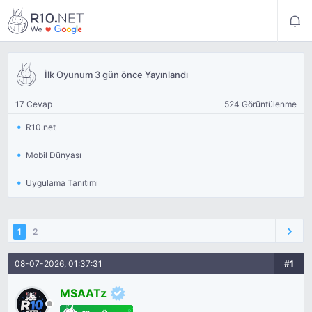
İlk Oyunum 3 gün önce Yayınlandı
17 Cevap
524 Görüntülenme
R10.net
Mobil Dünyası
Uygulama Tanıtımı
1
2
08-07-2026, 01:37:31
#1
MSAATz