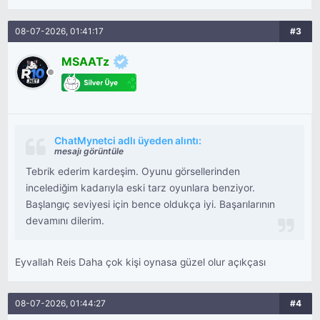
08-07-2026, 01:41:17
#3
MSAATz
ChatMynetci adlı üyeden alıntı:
mesajı görüntüle
Tebrik ederim kardeşim. Oyunu görsellerinden
incelediğim kadarıyla eski tarz oyunlara benziyor.
Başlangıç seviyesi için bence oldukça iyi. Başarılarının
devamını dilerim.
Eyvallah Reis Daha çok kişi oynasa güzel olur açıkçası
08-07-2026, 01:44:27
#4