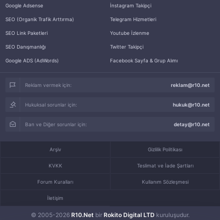
Google Adsense
İnstagram Takipçi
SEO (Organik Trafik Arttırma)
Telegram Hizmetleri
SEO Link Paketleri
Youtube İzlenme
SEO Danışmanlığı
Twitter Takipçi
Google ADS (AdWords)
Facebook Sayfa & Grup Alımı
Reklam vermek için:
reklam@r10.net
Hukuksal sorunlar için:
hukuk@r10.net
Ban ve Diğer sorunlar için:
detay@r10.net
Arşiv
Gizlilik Politikası
KVKK
Teslimat ve İade Şartları
Forum Kuralları
Kullanım Sözleşmesi
İletişim
© 2005-2026
R10.Net
bir
Rokito Digital LTD
kuruluşudur.