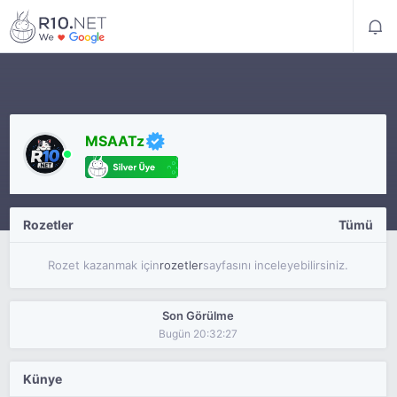
MSAATz
Rozetler
Tümü
Rozet kazanmak için
rozetler
sayfasını inceleyebilirsiniz.
Son Görülme
Bugün 20:32:27
Künye