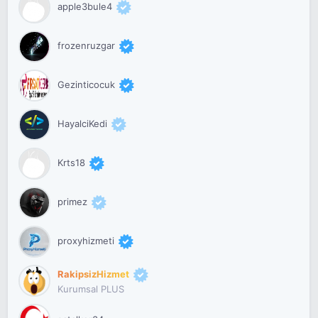
apple3bule4
frozenruzgar
Gezinticocuk
HayalciKedi
Krts18
primez
proxyhizmeti
RakipsizHizmet
Kurumsal PLUS