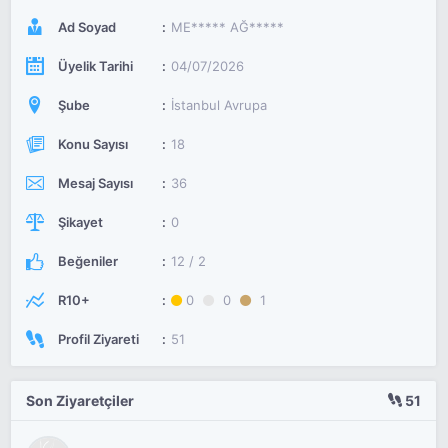
Ad Soyad
ME***** AĞ*****
Üyelik Tarihi
04/07/2026
Şube
İstanbul Avrupa
Konu Sayısı
18
Mesaj Sayısı
36
Şikayet
0
Beğeniler
12 / 2
R10+
0
0
1
Profil Ziyareti
51
Son Ziyaretçiler
51