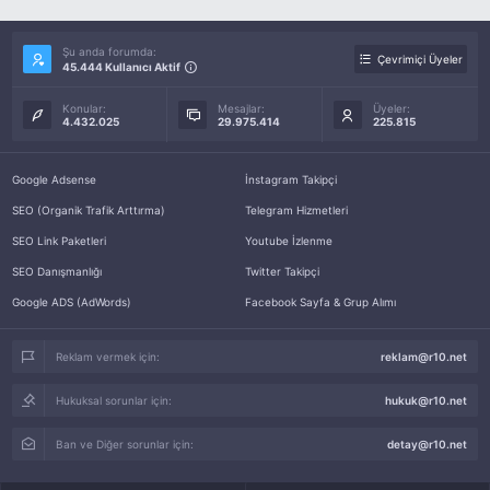
Şu anda forumda:
Çevrimiçi Üyeler
45.444 Kullanıcı Aktif
Konular:
Mesajlar:
Üyeler:
4.432.025
29.975.414
225.815
Google Adsense
İnstagram Takipçi
SEO (Organik Trafik Arttırma)
Telegram Hizmetleri
SEO Link Paketleri
Youtube İzlenme
SEO Danışmanlığı
Twitter Takipçi
Google ADS (AdWords)
Facebook Sayfa & Grup Alımı
Reklam vermek için:
reklam@r10.net
Hukuksal sorunlar için:
hukuk@r10.net
Ban ve Diğer sorunlar için:
detay@r10.net