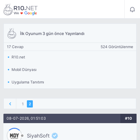
İlk Oyunum 3 gün önce Yayınlandı
17 Cevap
524 Görüntülenme
R10.net
Mobil Dünyası
Uygulama Tanıtımı
1
2
08-07-2026, 01:51:03
#10
SiyahSoft