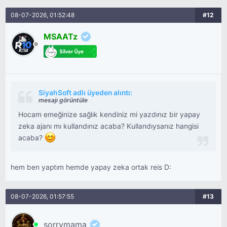
08-07-2026, 01:52:48
#12
MSAATz
SiyahSoft adlı üyeden alıntı:
mesajı görüntüle
Hocam emeğinize sağlık kendiniz mi yazdınız bir yapay
zeka ajanı mı kullandınız acaba? Kullandıysanız hangisi
acaba?
hem ben yaptım hemde yapay zeka ortak reis D:
08-07-2026, 01:57:55
#13
sorrymama