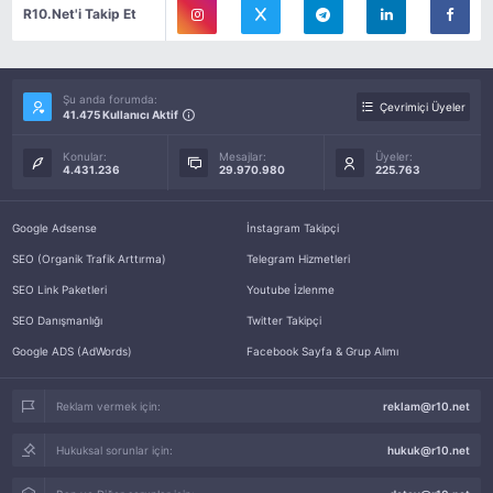
R10.Net'i Takip Et
Şu anda forumda:
Çevrimiçi Üyeler
41.475 Kullanıcı Aktif
Konular:
Mesajlar:
Üyeler:
4.431.236
29.970.980
225.763
Google Adsense
İnstagram Takipçi
SEO (Organik Trafik Arttırma)
Telegram Hizmetleri
SEO Link Paketleri
Youtube İzlenme
SEO Danışmanlığı
Twitter Takipçi
Google ADS (AdWords)
Facebook Sayfa & Grup Alımı
Reklam vermek için:
reklam@r10.net
Hukuksal sorunlar için:
hukuk@r10.net