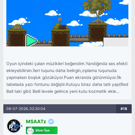
Oyun içindeki çalan müzikleri beğendim.Yandığında ses efekti
ekleyebilirsin.İleri tuşunu daha belirgin,zıplama tuşunuda
yapmalısın boşluk gözüküyor.Puan ekranda görünmüyor.İlk
tabelada yazı fontunu değiştir.Kutuyu biraz daha tatlı yap(Red
Ball taki gibi) Belli levele gelince yeni kutu kozmetik ekle...
08-07-2026, 02:30:04
#18
MSAATz