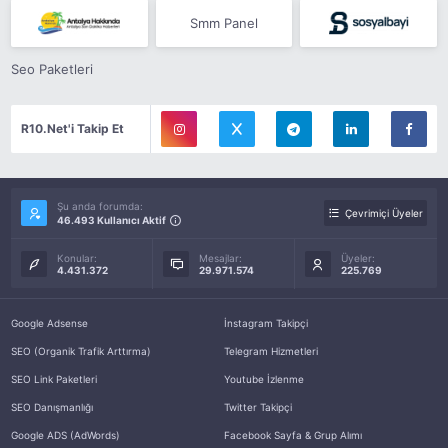
Smm Panel
Seo Paketleri
R10.Net'i Takip Et
Şu anda forumda:
Çevrimiçi Üyeler
46.493 Kullanıcı Aktif
Konular:
Mesajlar:
Üyeler:
4.431.372
29.971.574
225.769
Google Adsense
İnstagram Takipçi
SEO (Organik Trafik Arttırma)
Telegram Hizmetleri
SEO Link Paketleri
Youtube İzlenme
SEO Danışmanlığı
Twitter Takipçi
Google ADS (AdWords)
Facebook Sayfa & Grup Alımı