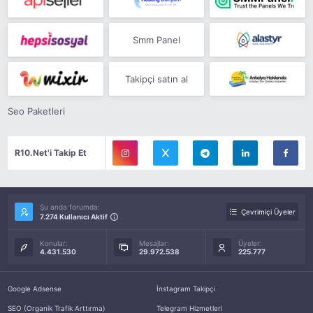
Smm Panel
Takipçi satın al
Seo Paketleri
R10.Net'i Takip Et
Şu anda forumda:
Çevrimiçi Üyeler
7.274 Kullanıcı Aktif
Konular:
Mesajlar:
Üyeler:
4.431.530
29.972.538
225.777
Google Adsense
İnstagram Takipçi
SEO (Organik Trafik Arttırma)
Telegram Hizmetleri