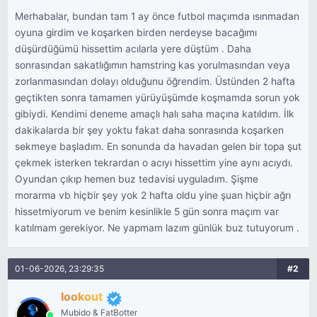
Merhabalar, bundan tam 1 ay önce futbol maçımda ısınmadan
oyuna girdim ve koşarken birden nerdeyse bacağımı
düşürdüğümü hissettim acılarla yere düştüm . Daha
sonrasından sakatlığımın hamstring kas yorulmasından veya
zorlanmasından dolayı olduğunu öğrendim. Üstünden 2 hafta
geçtikten sonra tamamen yürüyüşümde koşmamda sorun yok
gibiydi. Kendimi deneme amaçlı halı saha maçına katıldım. İlk
dakikalarda bir şey yoktu fakat daha sonrasında koşarken
sekmeye başladım. En sonunda da havadan gelen bir topa şut
çekmek isterken tekrardan o acıyı hissettim yine aynı acıydı.
Oyundan çıkıp hemen buz tedavisi uyguladım. Şişme
morarma vb hiçbir şey yok 2 hafta oldu yine şuan hiçbir ağrı
hissetmiyorum ve benim kesinlikle 5 gün sonra maçım var
katılmam gerekiyor. Ne yapmam lazım günlük buz tutuyorum .
01-06-2026, 23:29:35
#2
lookout
Mubido & FatBotter