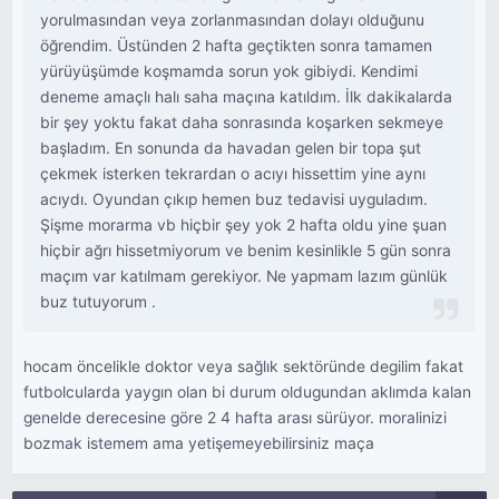
yorulmasından veya zorlanmasından dolayı olduğunu
öğrendim. Üstünden 2 hafta geçtikten sonra tamamen
yürüyüşümde koşmamda sorun yok gibiydi. Kendimi
deneme amaçlı halı saha maçına katıldım. İlk dakikalarda
bir şey yoktu fakat daha sonrasında koşarken sekmeye
başladım. En sonunda da havadan gelen bir topa şut
çekmek isterken tekrardan o acıyı hissettim yine aynı
acıydı. Oyundan çıkıp hemen buz tedavisi uyguladım.
Şişme morarma vb hiçbir şey yok 2 hafta oldu yine şuan
hiçbir ağrı hissetmiyorum ve benim kesinlikle 5 gün sonra
maçım var katılmam gerekiyor. Ne yapmam lazım günlük
buz tutuyorum .
hocam öncelikle doktor veya sağlık sektöründe degilim fakat
futbolcularda yaygın olan bi durum oldugundan aklımda kalan
genelde derecesine göre 2 4 hafta arası sürüyor. moralinizi
bozmak istemem ama yetişemeyebilirsiniz maça