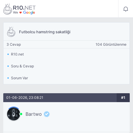
Futbolcu hamstring sakatliği
3 Cevap
104 Görüntülenme
R10.net
Soru & Cevap
Sorum Var
01-06-2026, 23:08:21
#1
Bartwo