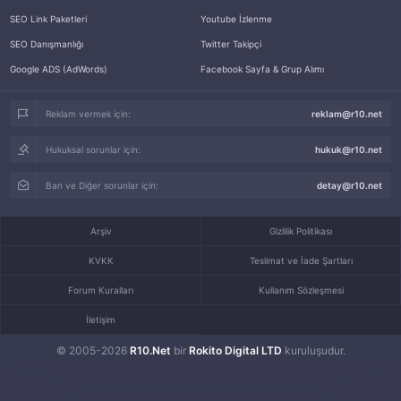
SEO Link Paketleri
Youtube İzlenme
SEO Danışmanlığı
Twitter Takipçi
Google ADS (AdWords)
Facebook Sayfa & Grup Alımı
Reklam vermek için:
reklam@r10.net
Hukuksal sorunlar için:
hukuk@r10.net
Ban ve Diğer sorunlar için:
detay@r10.net
Arşiv
Gizlilik Politikası
KVKK
Teslimat ve İade Şartları
Forum Kuralları
Kullanım Sözleşmesi
İletişim
© 2005-2026
R10.Net
bir
Rokito Digital LTD
kuruluşudur.