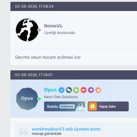
02-06-2026, 17:08:34
RenixVL
Üyeliği durduruldu
Gecmis olsun hocam acilmasi zor
02-06-2026, 17:19:01
Opus
Next-Gen Solutions
semihmalkoc53 adlı üyeden alıntı:
mesajı görüntüle