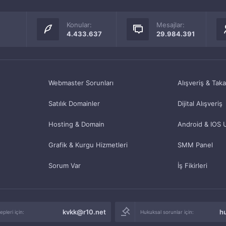
Konular:
Mesajlar:
4.433.637
29.984.391
Webmaster Sorunları
Alışveriş & Tak
Satılık Domainler
Dijital Alışveriş
Hosting & Domain
Android & IOS 
Grafik & Kurgu Hizmetleri
SMM Panel
Sorum Var
İş Fikirleri
kvkk@r10.net
h
pleri için:
Hukuksal sorunlar için: