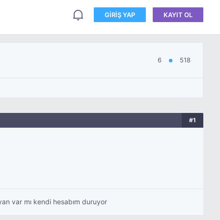
GIRIŞ YAP
KAYIT OL
6
518
●
#1
şayan var mı kendi hesabım duruyor