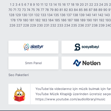
1
2
3
4
5
6
7
8
9
10
11
12
13
14
15
16
17
18
19
20
21
22
23
24
25
70
71
72
73
74
75
76
77
78
79
80
81
82
83
84
85
86
87
88
89
90
9
128
129
130
131
132
133
134
135
136
137
138
139
140
141
142
143
178
179
180
181
182
183
184
185
186
187
188
189
190
191
192
193
226
227
228
229
230
231
232
233
234
235
236
237
238
239
24
Smm Panel
Seo Paketleri
YouTube'da videolarınız için müzik bulmak için f
YouTube Müzik Kitaplığı üzerinden ücretsiz seçene
https://www.youtube.com/audiolibrary/music