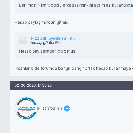
Benimkinin limiti doldu arkadaşımınkini açtım az kullandık
Hesap paylaşımından gitmiş
Fizz adlı üyeden alıntı:
mesajı görüntüle
Hesap paylaşımdan gg olmuş
İnsanlar bide forumda bangır bangır ortak hesap kullanmaya 
02-06-2026, 17:38:25
CptSLap