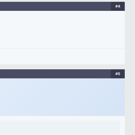
#4
#5