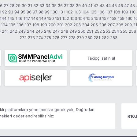
26
27
28
29
30
31
32
33
34
35
36
37
38
39
40
41
42
43
44
45
46
47
48
1
92
93
94
95
96
97
98
99
100
101
102
103
104
105
106
107
108
109
110
144
145
146
147
148
149
150
151
152
153
154
155
156
157
158
159
160
1
194
195
196
197
198
199
200
201
202
203
204
205
206
207
208
209
2
0
241
242
243
244
245
246
247
248
249
250
251
252
253
254
255
256
272
273
274
275
276
277
278
279
280
281
282
283
Takipçi satın al
arklı platformlara yönelmenize gerek yok. Doğrudan
kleri değerlendirebilirsiniz:
R10.