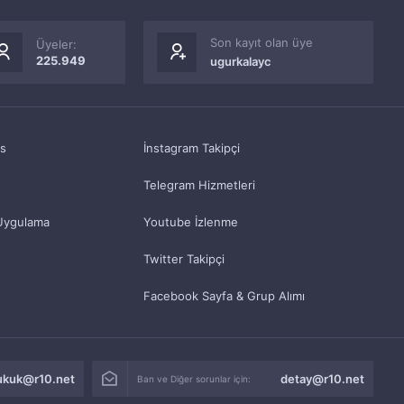
Son kayıt olan üye
Üyeler:
225.949
ugurkalayc
as
İnstagram Takipçi
Telegram Hizmetleri
Uygulama
Youtube İzlenme
Twitter Takipçi
Facebook Sayfa & Grup Alımı
ukuk@r10.net
detay@r10.net
Ban ve Diğer sorunlar için: