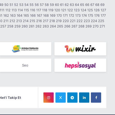
49
50
51
52
53
54
55
56
57
58
59
60
61
62
63
64
65
66
67
68
69
111
112
113
114
115
116
117
118
119
120
121
122
123
124
125
126
127
61
162
163
164
165
166
167
168
169
170
171
172
173
174
175
176
177
10
211
212
213
214
215
216
217
218
219
220
221
222
223
224
225
257
258
259
260
261
262
263
264
265
266
267
268
269
270
271
Seo
Net'i Takip Et