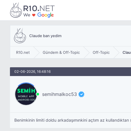
Claude ban yedim
R10.net
Gündem & Off-Topic
Off-Topic
Clau
02-06-2026, 16:48:16
semihmalkoc53
Benimkinin limiti doldu arkadaşımınkini açtım az kullandıktan