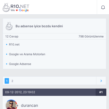
Bu adsense iyice bozdu kendini
12 Cevap
798 Görüntülenme
R10.net
Google ve Arama Motorları
Google Adsense
1
2
09-12-2012, 23:19:02
#1
durancan