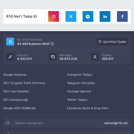
R10.Net'i Takip Et
Şu anda forumda:
Çevrimiçi Üyeler
43.485 Kullanıcı Aktif
Konular:
Mesajlar:
Üyeler:
4.432.011
29.975.339
225.811
Google Adsense
İnstagram Takipçi
SEO (Organik Trafik Arttırma)
Telegram Hizmetleri
SEO Link Paketleri
Youtube İzlenme
SEO Danışmanlığı
Twitter Takipçi
Google ADS (AdWords)
Facebook Sayfa & Grup Alımı
Reklam vermek için:
reklam@r10.net