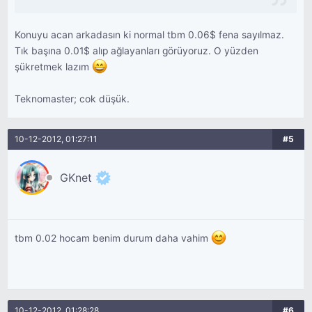
Konuyu acan arkadasın ki normal tbm 0.06$ fena sayılmaz.
Tık başına 0.01$ alıp ağlayanları görüyoruz. O yüzden
şükretmek lazım
Teknomaster; cok düşük.
10-12-2012, 01:27:11
#5
GKnet
tbm 0.02 hocam benim durum daha vahim
10-12-2012, 01:28:28
#6