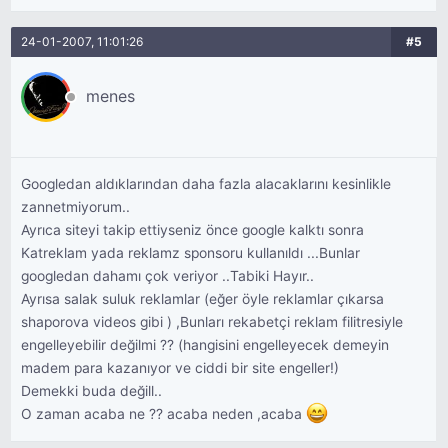
24-01-2007, 11:01:26
#5
menes
Googledan aldıklarından daha fazla alacaklarını kesinlikle
zannetmiyorum..
Ayrıca siteyi takip ettiyseniz önce google kalktı sonra
Katreklam yada reklamz sponsoru kullanıldı ...Bunlar
googledan dahamı çok veriyor ..Tabiki Hayır..
Ayrısa salak suluk reklamlar (eğer öyle reklamlar çıkarsa
shaporova videos gibi ) ,Bunları rekabetçi reklam filitresiyle
engelleyebilir değilmi ?? (hangisini engelleyecek demeyin
madem para kazanıyor ve ciddi bir site engeller!)
Demekki buda değill..
O zaman acaba ne ?? acaba neden ,acaba