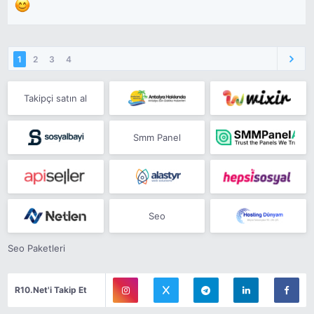
1
2
3
4
Takipçi satın al
Smm Panel
Seo
Seo Paketleri
R10.Net'i Takip Et