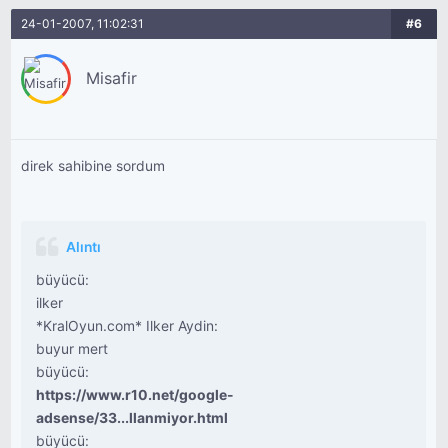
24-01-2007, 11:02:31
#6
Misafir
direk sahibine sordum
Alıntı
büyücü:
ilker
*KralOyun.com* Ilker Aydin:
buyur mert
büyücü:
https://www.r10.net/google-
adsense/33...llanmiyor.html
büyücü: