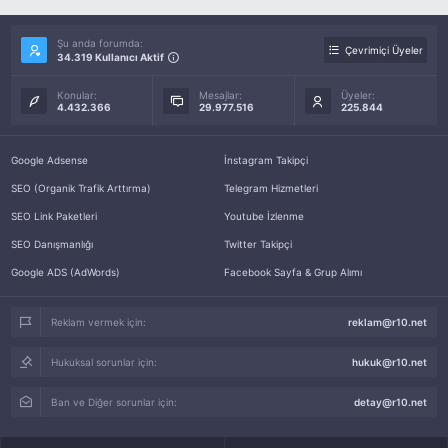
Şu anda forumda:
Çevrimiçi Üyeler
34.319 Kullanıcı Aktif
Konular:
Mesajlar:
Üyeler:
4.432.366
29.977.516
225.844
Google Adsense
İnstagram Takipçi
SEO (Organik Trafik Arttırma)
Telegram Hizmetleri
SEO Link Paketleri
Youtube İzlenme
SEO Danışmanlığı
Twitter Takipçi
Google ADS (AdWords)
Facebook Sayfa & Grup Alımı
Reklam vermek için:
reklam@r10.net
Hukuksal sorunlar için:
hukuk@r10.net
Ban ve Diğer sorunlar için:
detay@r10.net