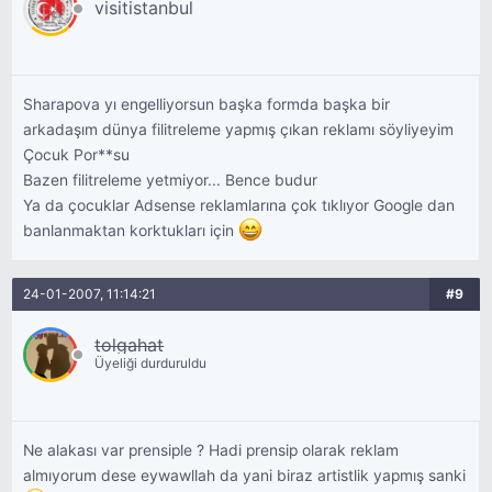
visitistanbul
Sharapova yı engelliyorsun başka formda başka bir
arkadaşım dünya filitreleme yapmış çıkan reklamı söyliyeyim
Çocuk Por**su
Bazen filitreleme yetmiyor... Bence budur
Ya da çocuklar Adsense reklamlarına çok tıklıyor Google dan
banlanmaktan korktukları için
24-01-2007, 11:14:21
#9
tolgahat
Üyeliği durduruldu
Ne alakası var prensiple ? Hadi prensip olarak reklam
almıyorum dese eywawllah da yani biraz artistlik yapmış sanki