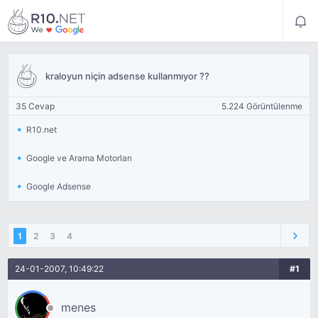
kraloyun niçin adsense kullanmıyor ??
35 Cevap
5.224 Görüntülenme
R10.net
Google ve Arama Motorları
Google Adsense
1
2
3
4
24-01-2007, 10:49:22
#1
menes