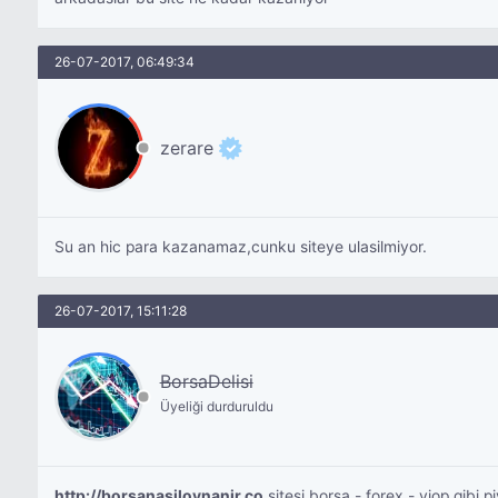
26-07-2017, 06:49:34
zerare
Su an hic para kazanamaz,cunku siteye ulasilmiyor.
26-07-2017, 15:11:28
BorsaDelisi
Üyeliği durduruldu
http://borsanasiloynanir.co
sitesi borsa - forex - viop gibi 