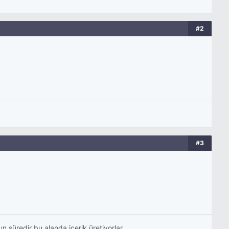
#2
#3
n süredir bu alanda içerik üretiyorlar.