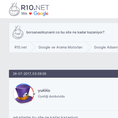
borsanasiloynanir.co bu site ne kadar kazaniyor?
R10.net
Google ve Arama Motorları
Google Adsen
26-07-2017, 03:39:36
yuKKo
Üyeliği durduruldu
arkadaslar bu site ne kadar kazaniyor