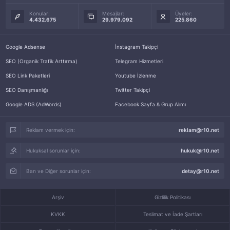
Konular:
Mesajlar:
Üyeler:
4.432.675
29.979.092
225.860
Google Adsense
İnstagram Takipçi
SEO (Organik Trafik Arttırma)
Telegram Hizmetleri
SEO Link Paketleri
Youtube İzlenme
SEO Danışmanlığı
Twitter Takipçi
Google ADS (AdWords)
Facebook Sayfa & Grup Alımı
Reklam vermek için:
reklam@r10.net
Hukuksal sorunlar için:
hukuk@r10.net
Ban ve Diğer sorunlar için:
detay@r10.net
Arşiv
Gizlilik Politikası
KVKK
Teslimat ve İade Şartları