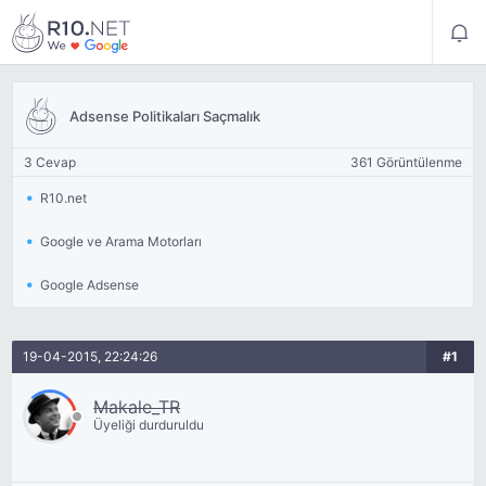
Adsense Politikaları Saçmalık
3 Cevap
361 Görüntülenme
R10.net
Google ve Arama Motorları
Google Adsense
19-04-2015, 22:24:26
#1
Makale_TR
Üyeliği durduruldu