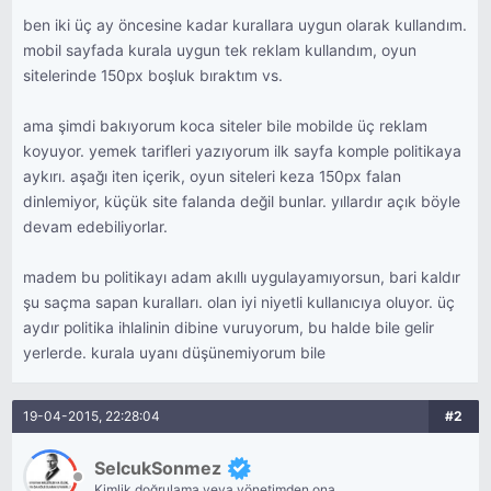
ben iki üç ay öncesine kadar kurallara uygun olarak kullandım.
mobil sayfada kurala uygun tek reklam kullandım, oyun
sitelerinde 150px boşluk bıraktım vs.
ama şimdi bakıyorum koca siteler bile mobilde üç reklam
koyuyor. yemek tarifleri yazıyorum ilk sayfa komple politikaya
aykırı. aşağı iten içerik, oyun siteleri keza 150px falan
dinlemiyor, küçük site falanda değil bunlar. yıllardır açık böyle
devam edebiliyorlar.
madem bu politikayı adam akıllı uygulayamıyorsun, bari kaldır
şu saçma sapan kuralları. olan iyi niyetli kullanıcıya oluyor. üç
aydır politika ihlalinin dibine vuruyorum, bu halde bile gelir
yerlerde. kurala uyanı düşünemiyorum bile
19-04-2015, 22:28:04
#2
SelcukSonmez
Kimlik doğrulama veya yönetimden onay