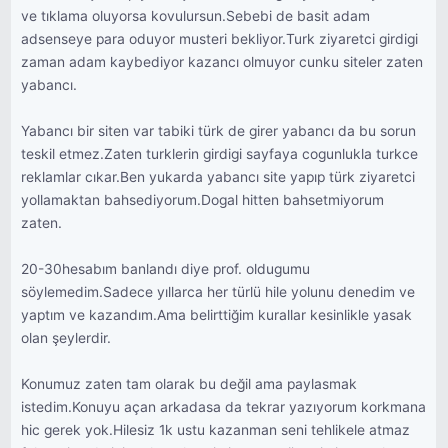
ve tıklama oluyorsa kovulursun.Sebebi de basit adam
adsenseye para oduyor musteri bekliyor.Turk ziyaretci girdigi
zaman adam kaybediyor kazancı olmuyor cunku siteler zaten
yabancı.
Yabancı bir siten var tabiki türk de girer yabancı da bu sorun
teskil etmez.Zaten turklerin girdigi sayfaya cogunlukla turkce
reklamlar cıkar.Ben yukarda yabancı site yapıp türk ziyaretci
yollamaktan bahsediyorum.Dogal hitten bahsetmiyorum
zaten.
20-30hesabım banlandı diye prof. oldugumu
söylemedim.Sadece yıllarca her türlü hile yolunu denedim ve
yaptım ve kazandım.Ama belirttiğim kurallar kesinlikle yasak
olan şeylerdir.
Konumuz zaten tam olarak bu değil ama paylasmak
istedim.Konuyu açan arkadasa da tekrar yazıyorum korkmana
hic gerek yok.Hilesiz 1k ustu kazanman seni tehlikele atmaz