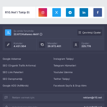
R10.Net'i Takip Et
Şu anda forumda:
Çevrimiçi Üyeler
22.672 Kullanıcı Aktif
Konular:
Mesajlar:
Üyeler:
4.431.504
29.972.401
225.776
Google Adsense
İnstagram Takipçi
SEO (Organik Trafik Arttırma)
Telegram Hizmetleri
SEO Link Paketleri
Youtube İzlenme
SEO Danışmanlığı
Twitter Takipçi
Google ADS (AdWords)
Facebook Sayfa & Grup Alımı
Reklam vermek için:
reklam@r10.net