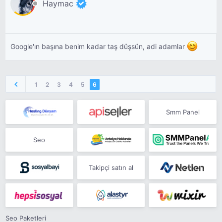
Haymac
Google'ın başına benim kadar taş düşsün, adi adamlar
1
2
3
4
5
6
Smm Panel
Seo
Takipçi satın al
Seo Paketleri