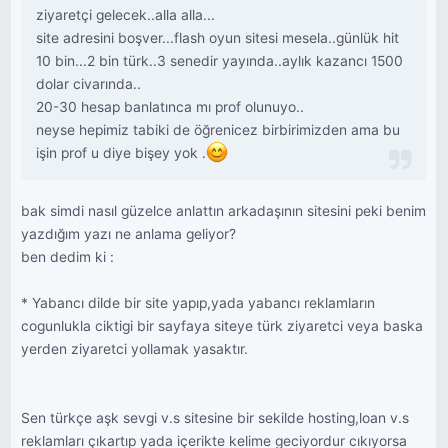
ziyaretçi gelecek..alla alla...
site adresini boşver...flash oyun sitesi mesela..günlük hit
10 bin...2 bin türk..3 senedir yayında..aylık kazancı 1500
dolar civarında..
20-30 hesap banlatınca mı prof olunuyo..
neyse hepimiz tabiki de öğrenicez birbirimizden ama bu
işin prof u diye bişey yok .
bak simdi nasıl güzelce anlattın arkadaşının sitesini peki benim
yazdığım yazı ne anlama geliyor?
ben dedim ki :
* Yabancı dilde bir site yapıp,yada yabancı reklamların
cogunlukla ciktigi bir sayfaya siteye türk ziyaretci veya baska
yerden ziyaretci yollamak yasaktır.
Sen türkçe aşk sevgi v.s sitesine bir sekilde hosting,loan v.s
reklamları çıkartıp yada içerikte kelime geciyordur cıkıyorsa