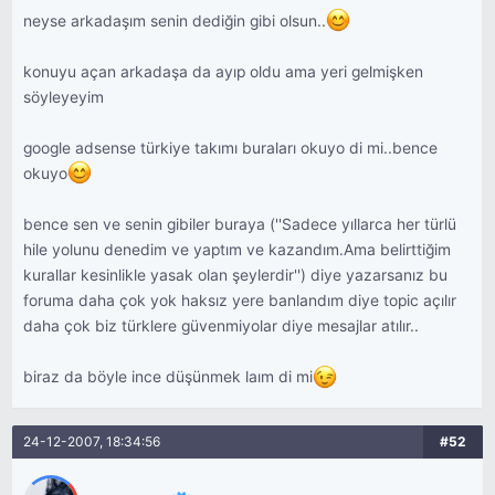
neyse arkadaşım senin dediğin gibi olsun..
konuyu açan arkadaşa da ayıp oldu ama yeri gelmişken
söyleyeyim
google adsense türkiye takımı buraları okuyo di mi..bence
okuyo
bence sen ve senin gibiler buraya (''Sadece yıllarca her türlü
hile yolunu denedim ve yaptım ve kazandım.Ama belirttiğim
kurallar kesinlikle yasak olan şeylerdir'') diye yazarsanız bu
foruma daha çok yok haksız yere banlandım diye topic açılır
daha çok biz türklere güvenmiyolar diye mesajlar atılır..
biraz da böyle ince düşünmek laım di mi
24-12-2007, 18:34:56
#52