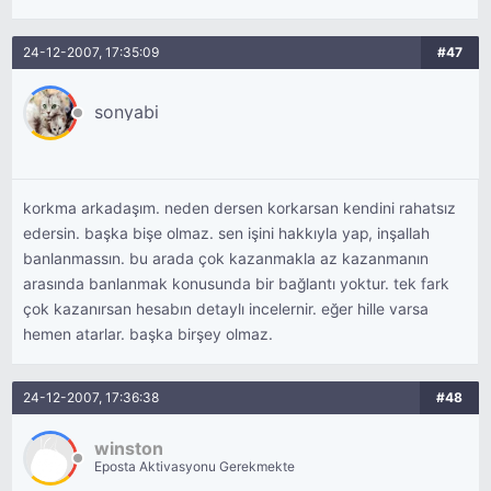
24-12-2007, 17:35:09
#47
sonyabi
korkma arkadaşım. neden dersen korkarsan kendini rahatsız
edersin. başka bişe olmaz. sen işini hakkıyla yap, inşallah
banlanmassın. bu arada çok kazanmakla az kazanmanın
arasında banlanmak konusunda bir bağlantı yoktur. tek fark
çok kazanırsan hesabın detaylı incelernir. eğer hille varsa
hemen atarlar. başka birşey olmaz.
24-12-2007, 17:36:38
#48
winston
Eposta Aktivasyonu Gerekmekte