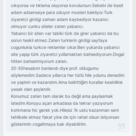
cıkıyorsa ve tıklama oluyorsa kovulursun.Sebebi de basit
adam adsenseye para oduyor musteri bekliyor.Turk
ziyaretci girdigi zaman adam kaybediyor kazancı
olmuyor cunku siteler zaten yabancı.
Yabancı bir siten var tabiki türk de girer yabancı da bu
sorun teskil etmez.Zaten turklerin girdigi sayfaya
cogunlukla turkce reklamlar cıkar.Ben yukarda yabancı
site yapıp türk ziyaretci yollamaktan bahsediyorum.Dogal
hitten bahsetmiyorum zaten.
20-30hesabım banlandı diye prof. oldugumu
söylemedim.Sadece yıllarca her türlü hile yolunu denedim
ve yaptım ve kazandım.Ama belirttiğim kurallar kesinlikle
yasak olan şeylerdir.
Konumuz zaten tam olarak bu değil ama paylasmak
istedim.Konuyu açan arkadasa da tekrar yazıyorum
korkmana hic gerek yok.Hilesiz 1k ustu kazanman seni
tehlikele atmaz fakat yine de için rahat olsun istiyorsan
gösterimin cogaltmaya bak diyebilirim.