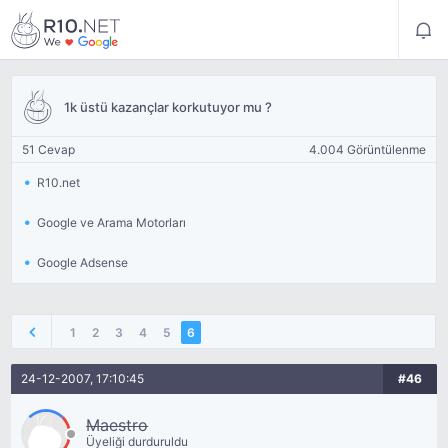
1k üstü kazançlar korkutuyor mu ?
51 Cevap
4.004 Görüntülenme
R10.net
Google ve Arama Motorları
Google Adsense
1
2
3
4
5
6
24-12-2007, 17:10:45
#46
Maestro
Üyeliği durduruldu