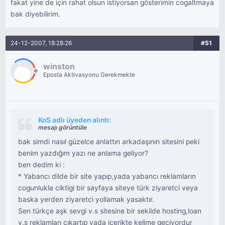
fakat yine de için rahat olsun istiyorsan gösterimin cogaltmaya
bak diyebilirim.
24-12-2007, 18:28:26
#51
winston
Eposta Aktivasyonu Gerekmekte
KoS adlı üyeden alıntı:
mesajı görüntüle
bak simdi nasıl güzelce anlattın arkadaşının sitesini peki
benim yazdığım yazı ne anlama geliyor?
ben dedim ki :
* Yabancı dilde bir site yapıp,yada yabancı reklamların
cogunlukla ciktigi bir sayfaya siteye türk ziyaretci veya
baska yerden ziyaretci yollamak yasaktır.
Sen türkçe aşk sevgi v.s sitesine bir sekilde hosting,loan
v.s reklamları çıkartıp yada içerikte kelime geciyordur