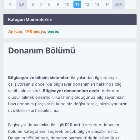
İLK
6
7
8
9
10
11
12
13
14
SON
15
16
2
Kategori Moderatörleri
Anılcan
,
TPKmedya
,
emrec
Donanım Bölümü
Bilgisayar ve bilişim sistemleri
ile yakından ilgilenmeye
çalışıyorsanız öncelikle bilgisayar donanımları hakkında bilgi
sahibi olmalısınız.
Bilgisayar donanımları nedir
, nelerden
oluşur bilmek önemlidir. Kullanmış olduğunuz bilgisayarınızın
bazı donanım parçalarını kendiniz değiştirerek, bilgisayarınızın
özelliklerini arttırabilirsiniz.
Bilgisayar donanımları ile ilgili
R10.net
üzerinden donanım
bölümü kategorisini seçerek birçok bilgiye ulaşabilirsiniz.
Donanım bölümünde, donanım parçası türlerinin özellikleri,