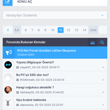
KONU AÇ
Varsayılan Sıralama
İLK
6
7
8
9
10
11
12
13
14
SON
15
16
2
Forumda Bulunan Konular
Seçenekler
Arama
R10.Net Forum Kuralları Lütfen Okuyunuz
Coşkun Çetin
Yayıncı Bilgisayar Önerisi?
slayer01
, 04-03-2025 19:00:17
Bu PC'ye SSD olur mu?
R10Ahmetli
, 03-03-2025 23:43:14
Hangi soğutucu alınabilir ?
fatihbey00
, 03-03-2025 21:44:02
Gpu braket hakkında
depresanz
, 02-03-2025 22:23:01