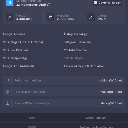
Şu anda forumda:
Çevrimiçi Üyeler
22.149 Kullanıcı Aktif
Konular:
Mesajlar:
Üyeler:
4.430.823
29.968.665
225.718
Google Adsense
İnstagram Takipçi
SEO (Organik Trafik Arttırma)
Telegram Hizmetleri
SEO Link Paketleri
Youtube İzlenme
SEO Danışmanlığı
Twitter Takipçi
Google ADS (AdWords)
Facebook Sayfa & Grup Alımı
Reklam vermek için:
reklam@r10.net
Hukuksal sorunlar için:
hukuk@r10.net
Ban ve Diğer sorunlar için:
detay@r10.net
Arşiv
Gizlilik Politikası
KVKK
Teslimat ve İade Şartları