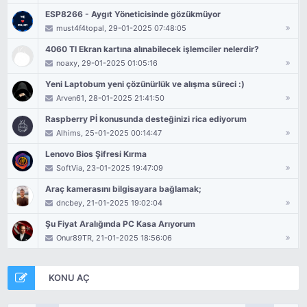
ESP8266 - Aygıt Yöneticisinde gözükmüyor
must4f4topal
, 29-01-2025 07:48:05
4060 TI Ekran kartına alınabilecek işlemciler nelerdir?
noaxy
, 29-01-2025 01:05:16
Yeni Laptobum yeni çözünürlük ve alışma süreci :)
Arven61
, 28-01-2025 21:41:50
Raspberry Pİ konusunda desteğinizi rica ediyorum
Alhims
, 25-01-2025 00:14:47
Lenovo Bios Şifresi Kırma
SoftVia
, 23-01-2025 19:47:09
Araç kamerasını bilgisayara bağlamak;
dncbey
, 21-01-2025 19:02:04
Şu Fiyat Aralığında PC Kasa Arıyorum
Onur89TR
, 21-01-2025 18:56:06
KONU AÇ