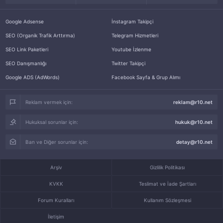
Google Adsense
İnstagram Takipçi
SEO (Organik Trafik Arttırma)
Telegram Hizmetleri
SEO Link Paketleri
Youtube İzlenme
SEO Danışmanlığı
Twitter Takipçi
Google ADS (AdWords)
Facebook Sayfa & Grup Alımı
Reklam vermek için:
reklam@r10.net
Hukuksal sorunlar için:
hukuk@r10.net
Ban ve Diğer sorunlar için:
detay@r10.net
Arşiv
Gizlilik Politikası
KVKK
Teslimat ve İade Şartları
Forum Kuralları
Kullanım Sözleşmesi
İletişim