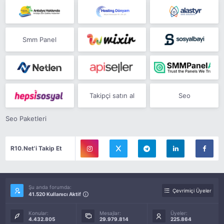
Smm Panel
Takipçi satın al
Seo
Seo Paketleri
R10.Net'i Takip Et
Şu anda forumda:
Çevrimiçi Üyeler
41.520 Kullanıcı Aktif
Konular:
Mesajlar:
Üyeler:
4.432.805
29.979.814
225.864