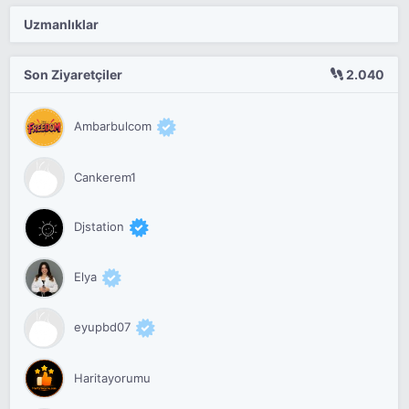
Uzmanlıklar
Son Ziyaretçiler
2.040
Ambarbulcom
Cankerem1
Djstation
Elya
eyupbd07
Haritayorumu