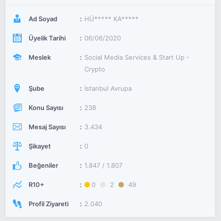
Ad Soyad
HÜ***** KA*****
Üyelik Tarihi
06/06/2020
Meslek
Social Media Services & Start Up -
Crypto
Şube
İstanbul Avrupa
Konu Sayısı
238
Mesaj Sayısı
3.434
Şikayet
0
Beğeniler
1.847 / 1.807
R10+
0
2
49
Profil Ziyareti
2.040