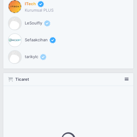
ITech
Kurumsal PLUS
LeSoulfly
Sefaakcihan
tarikylc
Ticaret