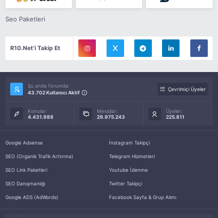
Seo Paketleri
R10.Net'i Takip Et
Şu anda forumda:
Çevrimiçi Üyeler
43.702 Kullanıcı Aktif
Konular:
Mesajlar:
Üyeler:
4.431.988
29.975.243
225.811
Google Adsense
İnstagram Takipçi
SEO (Organik Trafik Arttırma)
Telegram Hizmetleri
SEO Link Paketleri
Youtube İzlenme
SEO Danışmanlığı
Twitter Takipçi
Google ADS (AdWords)
Facebook Sayfa & Grup Alımı