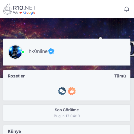
hk0nline
Rozetler
Tümü
Son Görülme
Bugün 17:04:19
Künye