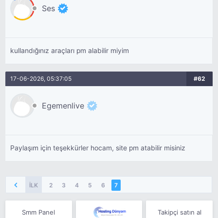
Ses
kullandığınız araçları pm alabilir miyim
17-06-2026, 05:37:05
#62
Egemenlive
Paylaşım için teşekkürler hocam, site pm atabilir misiniz
İLK
2
3
4
5
6
7
Smm Panel
Takipçi satın al