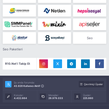
Seo
Seo Paketleri
R10.Net'i Takip Et
Şu anda forumda:
Çevrimiçi Üyeler
43.820 Kullanıcı Aktif
Konular:
Mesajlar:
Üyeler:
4.432.664
29.979.033
225.860