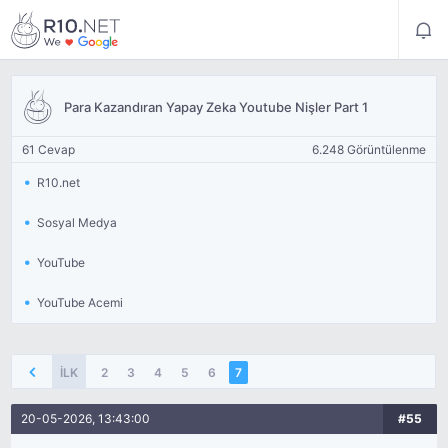
Para Kazandıran Yapay Zeka Youtube Nişler Part 1
61 Cevap
6.248 Görüntülenme
R10.net
Sosyal Medya
YouTube
YouTube Acemi
İLK
2
3
4
5
6
7
20-05-2026, 13:43:00
#55