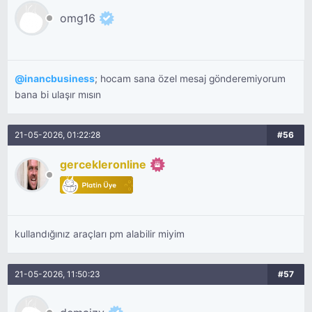
omg16
@
inancbusiness
; hocam sana özel mesaj gönderemiyorum
bana bi ulaşır mısın
21-05-2026, 01:22:28
#56
gercekleronline
kullandığınız araçları pm alabilir miyim
21-05-2026, 11:50:23
#57