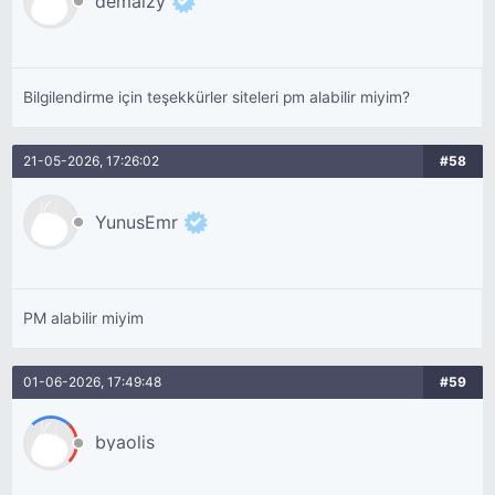
demaizy
Bilgilendirme için teşekkürler siteleri pm alabilir miyim?
21-05-2026, 17:26:02
#58
YunusEmr
PM alabilir miyim
01-06-2026, 17:49:48
#59
byaolis