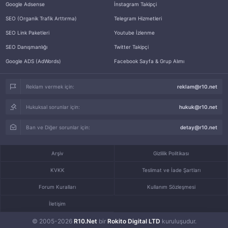
Google Adsense
İnstagram Takipçi
SEO (Organik Trafik Arttırma)
Telegram Hizmetleri
SEO Link Paketleri
Youtube İzlenme
SEO Danışmanlığı
Twitter Takipçi
Google ADS (AdWords)
Facebook Sayfa & Grup Alımı
Reklam vermek için:
reklam@r10.net
Hukuksal sorunlar için:
hukuk@r10.net
Ban ve Diğer sorunlar için:
detay@r10.net
Arşiv
Gizlilik Politikası
KVKK
Teslimat ve İade Şartları
Forum Kuralları
Kullanım Sözleşmesi
İletişim
© 2005-2026
R10.Net
bir
Rokito Digital LTD
kuruluşudur.