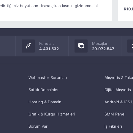
elirttiğimiz boyutların dışına çıkan kısmın gizlenmesini
R10.
Konular:
Mesajlar:
4.431.532
29.972.547
Webmaster Sorunları
Alışveriş & Tak
Satılık Domainler
Dijital Alışveriş
Hosting & Domain
Android & IOS 
Grafik & Kurgu Hizmetleri
SMM Panel
Sorum Var
İş Fikirleri