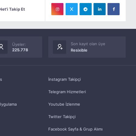
Net'i Takip Et
Son kayıt olan üye
Üyeler:
225.778
Resixible
as
İnstagram Takipçi
Telegram Hizmetleri
Uygulama
Youtube İzlenme
Twitter Takipçi
Facebook Sayfa & Grup Alımı