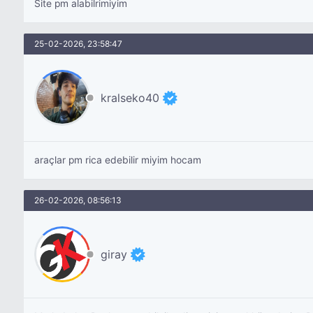
Site pm alabilrimiyim
25-02-2026, 23:58:47
kralseko40
araçlar pm rica edebilir miyim hocam
26-02-2026, 08:56:13
giray