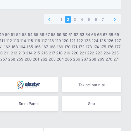
1
2
3
4
5
6
7
49
50
51
52
53
54
55
56
57
58
59
60
61
62
63
64
65
66
67
68
69
111
112
113
114
115
116
117
118
119
120
121
122
123
124
125
126
127
61
162
163
164
165
166
167
168
169
170
171
172
173
174
175
176
177
10
211
212
213
214
215
216
217
218
219
220
221
222
223
224
225
257
258
259
260
261
262
263
264
265
266
267
268
269
270
271
Takipçi satın al
Smm Panel
Seo