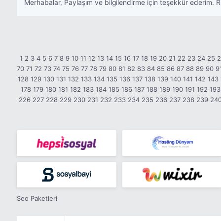
Merhabalar, Paylaşım ve bilgilendirme için teşekkür ederim. 
1
2
3
4
5
6
7
8
9
10
11
12
13
14
15
16
17
18
19
20
21
22
23
24
25
70
71
72
73
74
75
76
77
78
79
80
81
82
83
84
85
86
87
88
89
90
9
128
129
130
131
132
133
134
135
136
137
138
139
140
141
142
143
178
179
180
181
182
183
184
185
186
187
188
189
190
191
192
193
226
227
228
229
230
231
232
233
234
235
236
237
238
239
24
Seo Paketleri