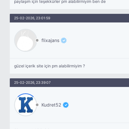
paylaşım için teşekkürler pm alabilirmiyim ben de
25-02-2026, 23:01:59
flixajans
güzel içerik site için pm alabilirmiyim ?
25-02-2026, 23:39:07
Kudret52