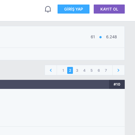
GIRIŞ YAP
KAYIT OL
61
6.248
●
1
2
3
4
5
6
7
#10