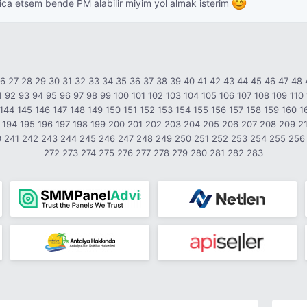
Rica etsem bende PM alabilir miyim yol almak isterim
26
27
28
29
30
31
32
33
34
35
36
37
38
39
40
41
42
43
44
45
46
47
48
1
92
93
94
95
96
97
98
99
100
101
102
103
104
105
106
107
108
109
110
144
145
146
147
148
149
150
151
152
153
154
155
156
157
158
159
160
1
194
195
196
197
198
199
200
201
202
203
204
205
206
207
208
209
2
0
241
242
243
244
245
246
247
248
249
250
251
252
253
254
255
256
272
273
274
275
276
277
278
279
280
281
282
283