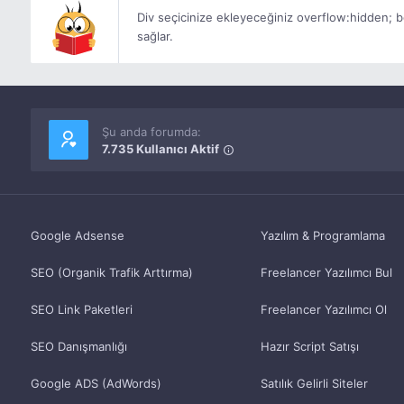
Div seçicinize ekleyeceğiniz
overflow:hidden;
b
sağlar.
Şu anda forumda:
7.735 Kullanıcı Aktif
Google Adsense
Yazılım & Programlama
SEO (Organik Trafik Arttırma)
Freelancer Yazılımcı Bul
SEO Link Paketleri
Freelancer Yazılımcı Ol
SEO Danışmanlığı
Hazır Script Satışı
Google ADS (AdWords)
Satılık Gelirli Siteler