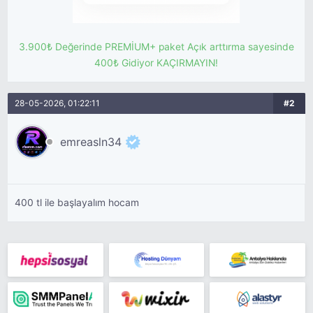
3.900₺ Değerinde PREMİUM+ paket Açık arttırma sayesinde
400₺ Gidiyor KAÇIRMAYIN!
28-05-2026, 01:22:11
#2
emreasln34
400 tl ile başlayalım hocam