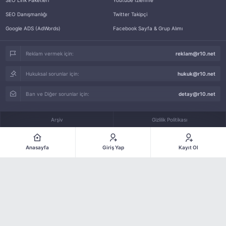
SEO Link Paketleri
Youtube İzlenme
SEO Danışmanlığı
Twitter Takipçi
Google ADS (AdWords)
Facebook Sayfa & Grup Alımı
Reklam vermek için:
reklam@r10.net
Hukuksal sorunlar için:
hukuk@r10.net
Ban ve Diğer sorunlar için:
detay@r10.net
Arşiv
Gizlilik Politikası
KVKK
Teslimat ve İade Şartları
Anasayfa
Giriş Yap
Kayıt Ol
Forum Kuralları
Kullanım Sözleşmesi
İletişim
© 2005-2026
R10.Net
bir
Rokito Digital LTD
kuruluşudur.