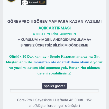
GÖREVPRO ll GÖREV YAP PARA KAZAN YAZILIMI
AÇIK ARTIRMASI
4.000TL YERİNE 400₺'DEN
+ KURULUM + MOBİL ANDROİD UYGULAMA+
SINIRSIZ ÜCRETSİZ BİLDİRİM GÖNDERME
Günlük 30 Dakikanı ayır Sende Kazananlar arasına Gir:
Müşterilerimizle
Ticaretten öte dostluk daim olsun
diyoruz
ve yazılımı sattım bitti aşaması yok. Her an Her aklınıza
geleni sorabilirsiniz:
spoiler göster
GörevPro ll Sayesinde 1 Haftada 46.000tl - 15k
ciro(Müşterilerden geri dönüşler)