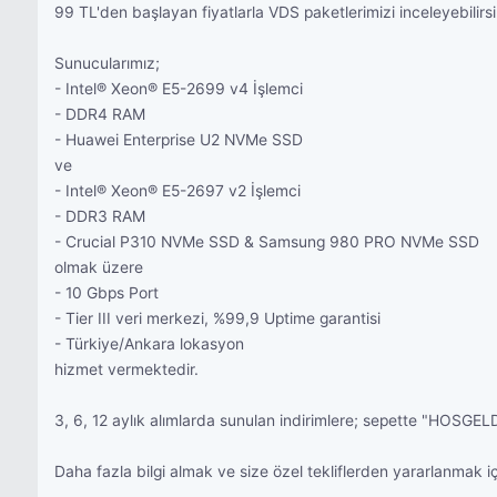
99 TL'den başlayan fiyatlarla VDS paketlerimizi inceleyebilirsi
Sunucularımız;
- Intel® Xeon® E5-2699 v4 İşlemci
- DDR4 RAM
- Huawei Enterprise U2 NVMe SSD
ve
- Intel® Xeon® E5-2697 v2 İşlemci
- DDR3 RAM
- Crucial P310 NVMe SSD & Samsung 980 PRO NVMe SSD
olmak üzere
- 10 Gbps Port
- Tier III veri merkezi, %99,9 Uptime garantisi
- Türkiye/Ankara lokasyon
hizmet vermektedir.
3, 6, 12 aylık alımlarda sunulan indirimlere; sepette "HOSGEL
Daha fazla bilgi almak ve size özel tekliflerden yararlanmak 