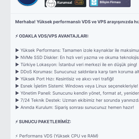
Merhaba! Yüksek performanslı VDS ve VPS arayışınızda hız
⚡ ODAKLA VDS/VPS AVANTAJLARI:
▶ Yüksek Performans: Tamamen izole kaynaklar ile maksimu
▶ NVMe SSD Diskler: En hızlı veri yazma ve okuma teknolojisi
▶ Türkiye Lokasyon: İstanbul veri merkezi ile en düşük ping!
▶ DDoS Koruması: Sunucunuz saldırılara karşı tam koruma alt
▶ Yüksek Port Hızı: Kesintisiz ve akıcı veri trafiği!
▶ Esnek İşletim Sistemi: Windows veya Linux seçenekleriyle!
▶ Yönetim Paneli: Sunucunu kendin yönet, format at, yeniden
▶ 7/24 Teknik Destek: Uzman ekibimiz her sorunda yanınızd
▶ Anında Kurulum: Sipariş sonrası sunucunuz hemen hazır!
⚡ SUNUCU PAKETLERİMİZ:
⚡ Performans VDS (Yüksek CPU ve RAM)