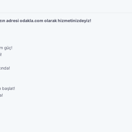
ın adresi odakla.com olarak hizmetinizdeyiz!
m güç!
!
ında!
 başlat!
a!