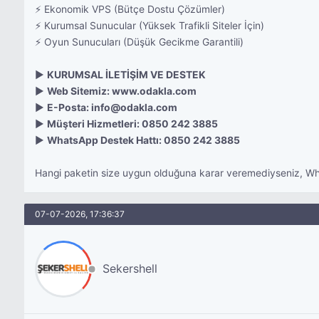
⚡ Ekonomik VPS (Bütçe Dostu Çözümler)
⚡ Kurumsal Sunucular (Yüksek Trafikli Siteler İçin)
⚡ Oyun Sunucuları (Düşük Gecikme Garantili)
▶
KURUMSAL İLETİŞİM VE DESTEK
▶
Web Sitemiz: www.odakla.com
▶
E-Posta:
info@odakla.com
▶
Müşteri Hizmetleri: 0850 242 3885
▶
WhatsApp Destek Hattı:
0850 242 3885
Hangi paketin size uygun olduğuna karar veremediyseniz, What
07-07-2026, 17:36:37
Sekershell