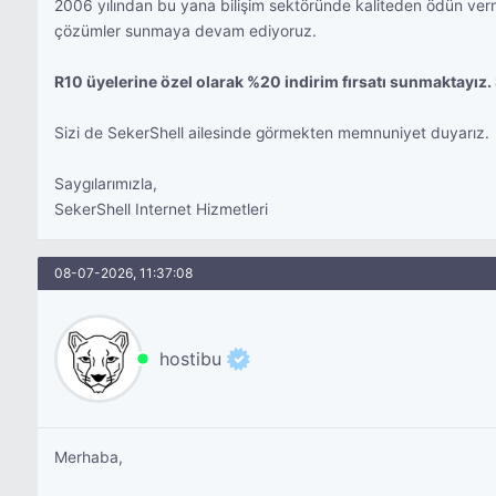
2006 yılından bu yana bilişim sektöründe kaliteden ödün verme
çözümler sunmaya devam ediyoruz.
R10 üyelerine özel olarak %20 indirim fırsatı sunmaktayız.
Sizi de SekerShell ailesinde görmekten memnuniyet duyarız.
Saygılarımızla,
SekerShell Internet Hizmetleri
08-07-2026, 11:37:08
hostibu
Merhaba,