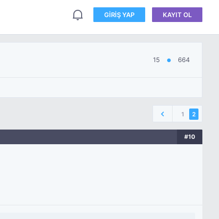
GIRIŞ YAP
KAYIT OL
15
664
●
1
2
#10