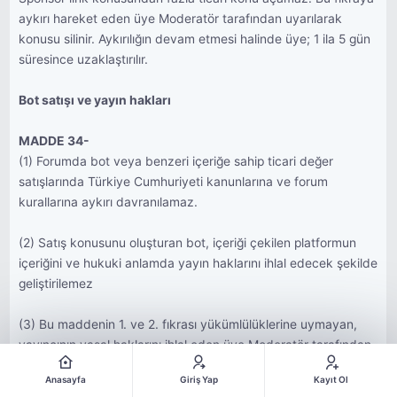
aykırı hareket eden üye Moderatör tarafından uyarılarak
konusu silinir. Aykırılığın devam etmesi halinde üye; 1 ila 5 gün
süresince uzaklaştırılır.
Bot satışı ve yayın hakları
MADDE 34-
(1) Forumda bot veya benzeri içeriğe sahip ticari değer
satışlarında Türkiye Cumhuriyeti kanunlarına ve forum
kurallarına aykırı davranılamaz.
(2) Satış konusunu oluşturan bot, içeriği çekilen platformun
içeriğini ve hukuki anlamda yayın haklarını ihlal edecek şekilde
geliştirilemez
(3) Bu maddenin 1. ve 2. fıkrası yükümlülüklerine uymayan,
yayıncının yasal haklarını ihlal eden üye Moderatör tarafından
uyarılır. Aykırılığın devamı tespit edildiği takdirde üye;
Anasayfa
Giriş Yap
Kayıt Ol
forumdan 5 gün süresince uzaklaştırılır.