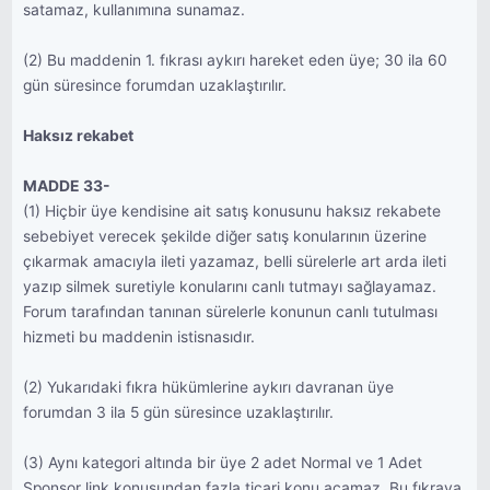
satamaz, kullanımına sunamaz.
(2) Bu maddenin 1. fıkrası aykırı hareket eden üye; 30 ila 60
gün süresince forumdan uzaklaştırılır.
Haksız rekabet
MADDE 33-
(1) Hiçbir üye kendisine ait satış konusunu haksız rekabete
sebebiyet verecek şekilde diğer satış konularının üzerine
çıkarmak amacıyla ileti yazamaz, belli sürelerle art arda ileti
yazıp silmek suretiyle konularını canlı tutmayı sağlayamaz.
Forum tarafından tanınan sürelerle konunun canlı tutulması
hizmeti bu maddenin istisnasıdır.
(2) Yukarıdaki fıkra hükümlerine aykırı davranan üye
forumdan 3 ila 5 gün süresince uzaklaştırılır.
(3) Aynı kategori altında bir üye 2 adet Normal ve 1 Adet
Sponsor link konusundan fazla ticari konu açamaz. Bu fıkraya