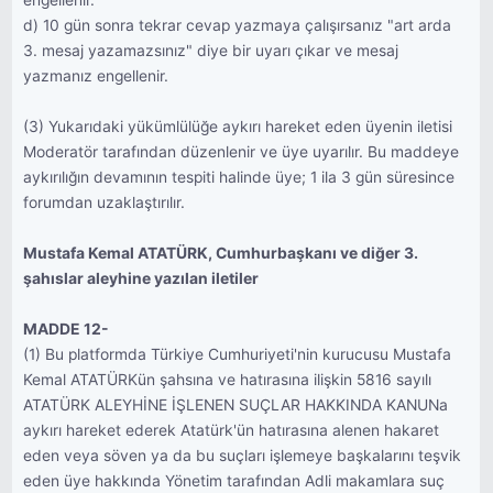
engellenir.
d) 10 gün sonra tekrar cevap yazmaya çalışırsanız "art arda
3. mesaj yazamazsınız" diye bir uyarı çıkar ve mesaj
yazmanız engellenir.
(3) Yukarıdaki yükümlülüğe aykırı hareket eden üyenin iletisi
Moderatör tarafından düzenlenir ve üye uyarılır. Bu maddeye
aykırılığın devamının tespiti halinde üye; 1 ila 3 gün süresince
forumdan uzaklaştırılır.
Mustafa Kemal ATATÜRK, Cumhurbaşkanı ve diğer 3.
şahıslar aleyhine yazılan iletiler
MADDE 12-
(1) Bu platformda Türkiye Cumhuriyeti'nin kurucusu Mustafa
Kemal ATATÜRKün şahsına ve hatırasına ilişkin 5816 sayılı
ATATÜRK ALEYHİNE İŞLENEN SUÇLAR HAKKINDA KANUNa
aykırı hareket ederek Atatürk'ün hatırasına alenen hakaret
eden veya söven ya da bu suçları işlemeye başkalarını teşvik
eden üye hakkında Yönetim tarafından Adli makamlara suç