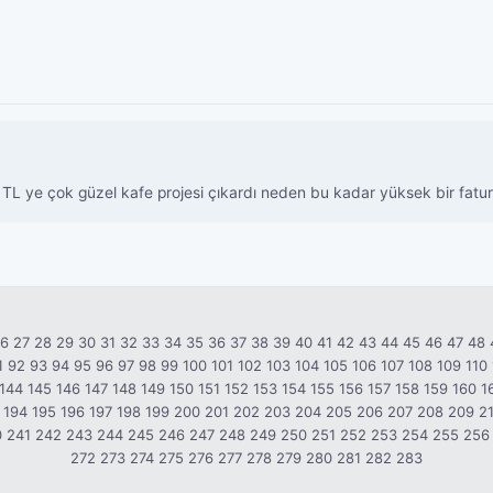
L ye çok güzel kafe projesi çıkardı neden bu kadar yüksek bir fatur
26
27
28
29
30
31
32
33
34
35
36
37
38
39
40
41
42
43
44
45
46
47
48
1
92
93
94
95
96
97
98
99
100
101
102
103
104
105
106
107
108
109
110
144
145
146
147
148
149
150
151
152
153
154
155
156
157
158
159
160
1
194
195
196
197
198
199
200
201
202
203
204
205
206
207
208
209
2
0
241
242
243
244
245
246
247
248
249
250
251
252
253
254
255
256
272
273
274
275
276
277
278
279
280
281
282
283