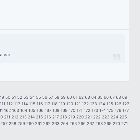
a var
49
50
51
52
53
54
55
56
57
58
59
60
61
62
63
64
65
66
67
68
69
111
112
113
114
115
116
117
118
119
120
121
122
123
124
125
126
127
61
162
163
164
165
166
167
168
169
170
171
172
173
174
175
176
177
10
211
212
213
214
215
216
217
218
219
220
221
222
223
224
225
257
258
259
260
261
262
263
264
265
266
267
268
269
270
271