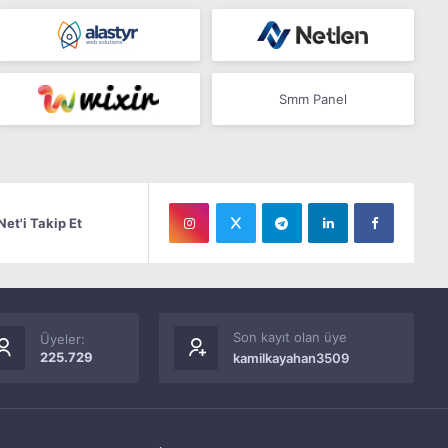
Smm Panel
Net'i Takip Et
Son kayıt olan üye
Üyeler:
225.729
kamilkayahan3509