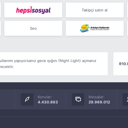
Takipçi satın al
Seo
kullanımı yapıyorsanız gece ışığını (Night Light) açmanız
R10.
ecektir.
Konular:
Mesajlar:
4.430.863
29.969.012