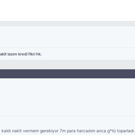
akit lazım kredi fikri hk.
k kaldı nakit vermem gerekiyor 7m para harcadım anca g*tü toparladı 