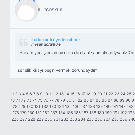
hcoskun
kutluu adlı üyeden alıntı:
mesajı görüntüle
Hocam yanlış anlamayın da dukkani satın almadiysaniz 7m T
1 senelik kirayı peşin vermek zorundaydım
1
2
3
4
5
6
7
8
9
10
11
12
13
14
15
16
17
18
19
20
21
22
23
24
25
70
71
72
73
74
75
76
77
78
79
80
81
82
83
84
85
86
87
88
89
90
9
128
129
130
131
132
133
134
135
136
137
138
139
140
141
142
143
178
179
180
181
182
183
184
185
186
187
188
189
190
191
192
193
226
227
228
229
230
231
232
233
234
235
236
237
238
239
24