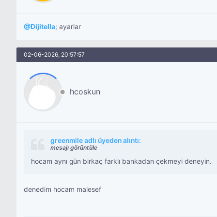
@
Dijitella
; ayarlar
02-06-2026, 20:57:57
hcoskun
greenmile adlı üyeden alıntı:
mesajı görüntüle
hocam aynı gün birkaç farklı bankadan çekmeyi deneyin.
denedim hocam malesef