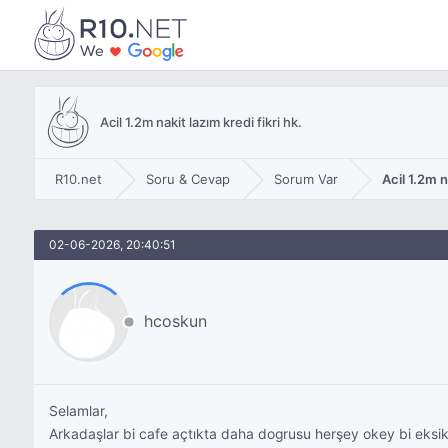
Acil 1.2m nakit lazım kredi fikri hk.
R10.net
Soru & Cevap
Sorum Var
Acil 1.2m n
02-06-2026, 20:40:51
hcoskun
Selamlar,
Arkadaşlar bi cafe açtıkta daha dogrusu herşey okey bi eksi