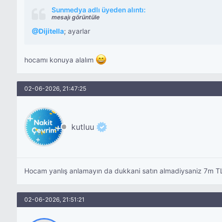
Sunmedya adlı üyeden alıntı:
mesajı görüntüle
@
Dijitella
; ayarlar
hocamı konuya alalım
02-06-2026, 21:47:25
kutluu
Hocam yanlış anlamayın da dukkani satın almadiysaniz 7m TL 
02-06-2026, 21:51:21