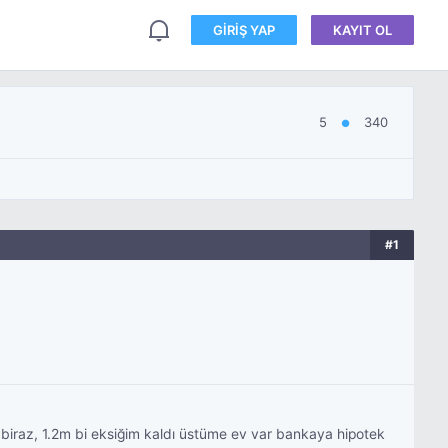
GIRIŞ YAP
KAYIT OL
5
340
●
#1
biraz, 1.2m bi eksiğim kaldı üstüme ev var bankaya hipotek