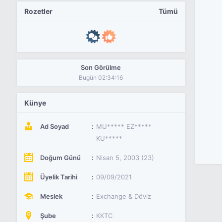
Rozetler
Tümü
Son Görülme
Bugün 02:34:16
Künye
Ad Soyad
MU***** EZ*****
KU*****
Doğum Günü
Nisan 5, 2003 (23)
Üyelik Tarihi
09/09/2021
Meslek
Exchange & Döviz
Şube
KKTC