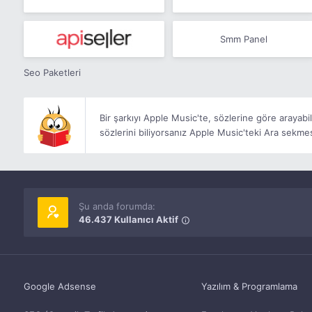
Smm Panel
Seo Paketleri
Bir şarkıyı Apple Music'te, sözlerine göre arayabili
sözlerini biliyorsanız Apple Music'teki Ara sekmes
Şu anda forumda:
46.437 Kullanıcı Aktif
Google Adsense
Yazılım & Programlama