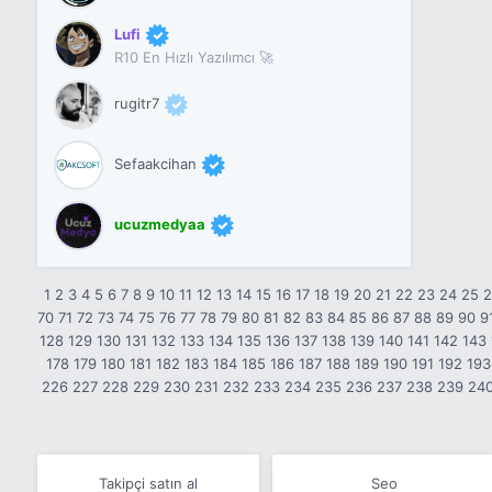
Lufi
R10 En Hızlı Yazılımcı 🚀
rugitr7
Sefaakcihan
ucuzmedyaa
1
2
3
4
5
6
7
8
9
10
11
12
13
14
15
16
17
18
19
20
21
22
23
24
25
70
71
72
73
74
75
76
77
78
79
80
81
82
83
84
85
86
87
88
89
90
9
128
129
130
131
132
133
134
135
136
137
138
139
140
141
142
143
178
179
180
181
182
183
184
185
186
187
188
189
190
191
192
193
226
227
228
229
230
231
232
233
234
235
236
237
238
239
24
Takipçi satın al
Seo