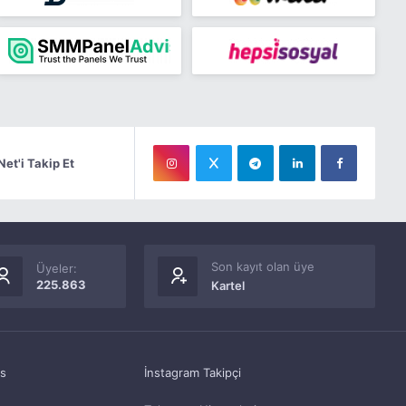
Net'i Takip Et
Son kayıt olan üye
Üyeler:
225.863
Kartel
as
İnstagram Takipçi