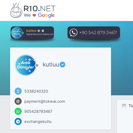
kutluu
5338240320
payment@tokwai.com
Ti
905428793467
exchangekutlu