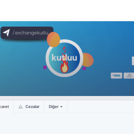
caret
Cezalar
Diğer