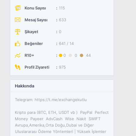
Konu Sayısı
115
Mesaj Sayısı
633
Şikayet
0
Beğeniler
641 / 14
R10+
0
0
44
Profil Ziyareti
975
Hakkında
Telegram: https://t.me/exchangekutlu
Kripto para (BTC, ETH, USDT vb )  PayPal  Perfect
Money  Payeer  AdvCash  Wise  Nakit  SWIFT 
Avrupa,Amerika,Orta Doğu,Dubai ve Diğer
Uluslararası Ödeme Yöntemleri | Yüksek İşlemler