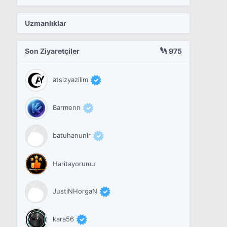
Uzmanlıklar
Son Ziyaretçiler
975
atsizyazilim
Barmenn
batuhanunlr
Haritayorumu
JustiNHorgaN
kara56