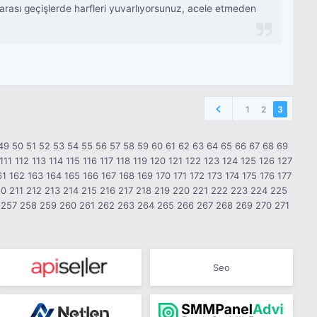
 arası geçişlerde harfleri yuvarlıyorsunuz, acele etmeden
1
2
3
49
50
51
52
53
54
55
56
57
58
59
60
61
62
63
64
65
66
67
68
69
111
112
113
114
115
116
117
118
119
120
121
122
123
124
125
126
127
61
162
163
164
165
166
167
168
169
170
171
172
173
174
175
176
177
10
211
212
213
214
215
216
217
218
219
220
221
222
223
224
225
257
258
259
260
261
262
263
264
265
266
267
268
269
270
271
Seo