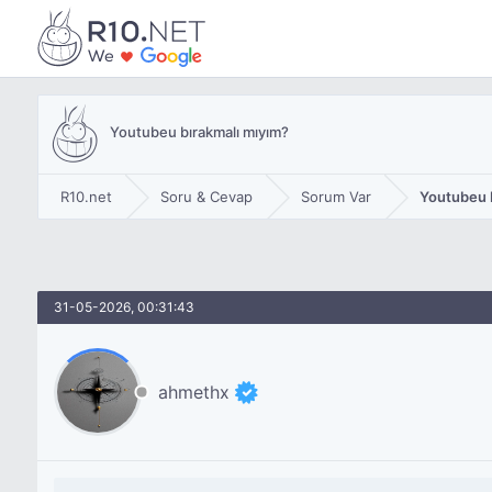
Youtubeu bırakmalı mıyım?
R10.net
Soru & Cevap
Sorum Var
Youtubeu 
31-05-2026, 00:31:43
ahmethx