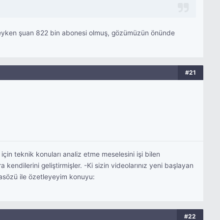
neyken şuan 822 bin abonesi olmuş, gözümüzün önünde
#21
in teknik konuları analiz etme meselesini işi bilen
endilerini geliştirmişler. -Ki sizin videolarınız yeni başlayan
tasözü ile özetleyeyim konuyu:
#22