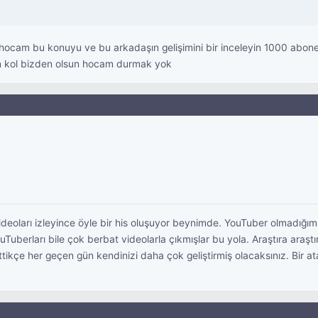
hocam bu konuyu ve bu arkadaşın gelişimini bir inceleyin 1000 abo
 kol bizden olsun hocam durmak yok
eoları izleyince öyle bir his oluşuyor beynimde. YouTuber olmadığım iç
erları bile çok berbat videolarla çıkmışlar bu yola. Araştıra araştıra k
tikçe her geçen gün kendinizi daha çok geliştirmiş olacaksınız. Bir a