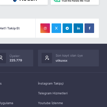
Net'i Takip Et
Son kayıt olan üye
Üyeler:
225.779
utkuxsx
as
İnstagram Takipçi
Telegram Hizmetleri
Uygulama
Youtube İzlenme