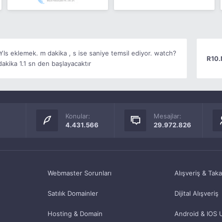
s eklemek. m dakika , s ise saniye temsil ediyor. watch?
R10.
kika 1.1 sn den başlayacaktır
Konular:
Mesajlar:
4.431.566
29.972.826
Webmaster Sorunları
Alışveriş & Tak
Satılık Domainler
Dijital Alışveriş
Hosting & Domain
Android & IOS 