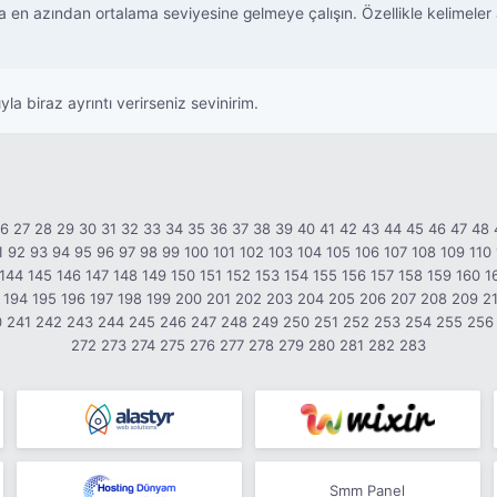
a en azından ortalama seviyesine gelmeye çalışın. Özellikle kelimeler
 biraz ayrıntı verirseniz sevinirim.
26
27
28
29
30
31
32
33
34
35
36
37
38
39
40
41
42
43
44
45
46
47
48
1
92
93
94
95
96
97
98
99
100
101
102
103
104
105
106
107
108
109
110
144
145
146
147
148
149
150
151
152
153
154
155
156
157
158
159
160
1
194
195
196
197
198
199
200
201
202
203
204
205
206
207
208
209
2
0
241
242
243
244
245
246
247
248
249
250
251
252
253
254
255
256
272
273
274
275
276
277
278
279
280
281
282
283
Smm Panel