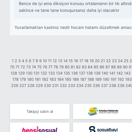
Bence de iyi ama diksiyon konusu ortalamanın bir tık altınd
sakince ve tane tane konuşursanız daha iyi olacaktır
Yuvarlamaktan kastınız nedir hocam hatamı düzeltmek amacıyla
1
2
3
4
5
6
7
8
9
10
11
12
13
14
15
16
17
18
19
20
21
22
23
24
25
70
71
72
73
74
75
76
77
78
79
80
81
82
83
84
85
86
87
88
89
90
9
128
129
130
131
132
133
134
135
136
137
138
139
140
141
142
143
178
179
180
181
182
183
184
185
186
187
188
189
190
191
192
193
226
227
228
229
230
231
232
233
234
235
236
237
238
239
24
Takipçi satın al