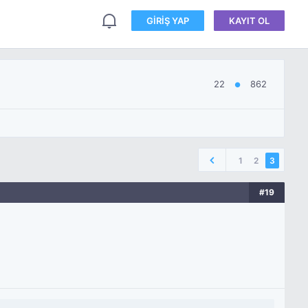
GIRIŞ YAP
KAYIT OL
22
862
●
1
2
3
#19