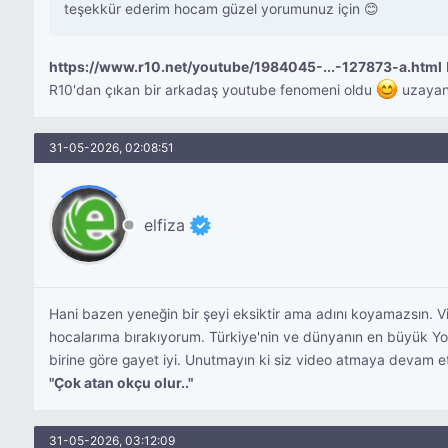
teşekkür ederim hocam güzel yorumunuz için 😊
https://www.r10.net/youtube/1984045-...-127873-a.html
R10'dan çıkan bir arkadaş youtube fenomeni oldu
uzayan
31-05-2026, 02:08:51
elfiza
Hani bazen yeneğin bir şeyi eksiktir ama adını koyamazsın. Vid
hocalarıma bırakıyorum. Türkiye'nin ve dünyanın en büyük YouTub
birine göre gayet iyi. Unutmayın ki siz video atmaya devam et
"Çok atan okçu olur.."
31-05-2026, 03:12:09