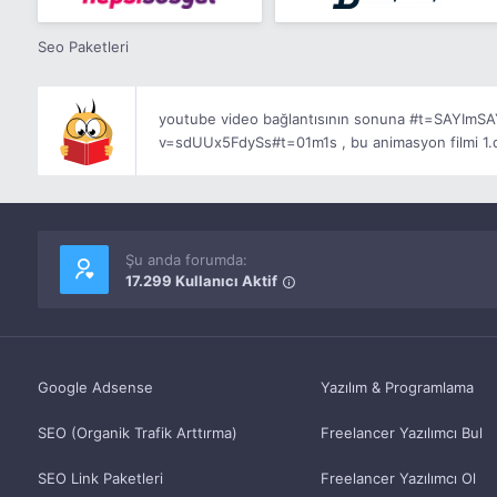
Seo Paketleri
youtube video bağlantısının sonuna #t=SAYImSAYI
v=sdUUx5FdySs#t=01m1s , bu animasyon filmi 1.da
Şu anda forumda:
17.299 Kullanıcı Aktif
Google Adsense
Yazılım & Programlama
SEO (Organik Trafik Arttırma)
Freelancer Yazılımcı Bul
SEO Link Paketleri
Freelancer Yazılımcı Ol