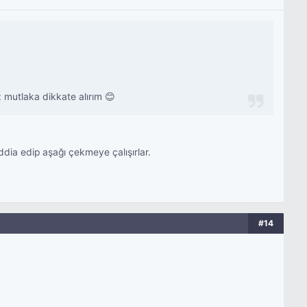
z mutlaka dikkate alırım 😊
ia edip aşağı çekmeye çalışırlar.
#14