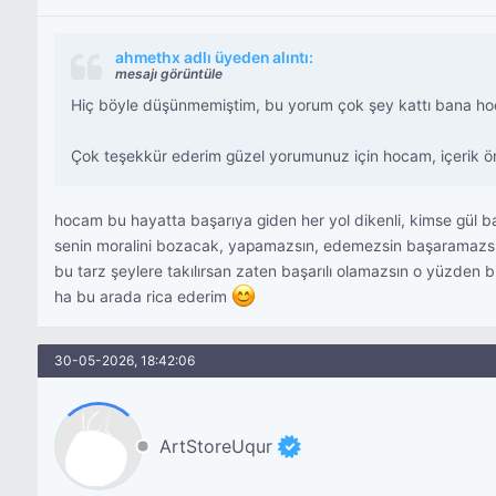
ahmethx adlı üyeden alıntı:
mesajı görüntüle
Hiç böyle düşünmemiştim, bu yorum çok şey kattı bana h
Çok teşekkür ederim güzel yorumunuz için hocam, içerik öner
hocam bu hayatta başarıya giden her yol dikenli, kimse gül 
senin moralini bozacak, yapamazsın, edemezsin başaramazsın 
bu tarz şeylere takılırsan zaten başarılı olamazsın o yüzden 
ha bu arada rica ederim
30-05-2026, 18:42:06
ArtStoreUqur