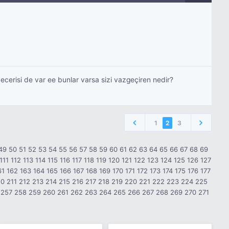
ecerisi de var ee bunlar varsa sizi vazgeçiren nedir?
1
2
3
49
50
51
52
53
54
55
56
57
58
59
60
61
62
63
64
65
66
67
68
69
111
112
113
114
115
116
117
118
119
120
121
122
123
124
125
126
127
61
162
163
164
165
166
167
168
169
170
171
172
173
174
175
176
177
10
211
212
213
214
215
216
217
218
219
220
221
222
223
224
225
257
258
259
260
261
262
263
264
265
266
267
268
269
270
271