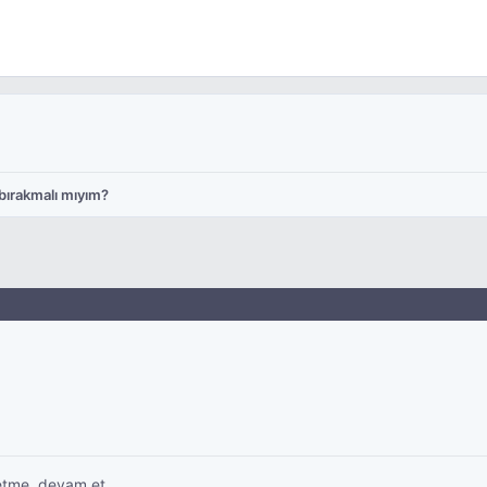
bırakmalı mıyım?
etme. devam et.