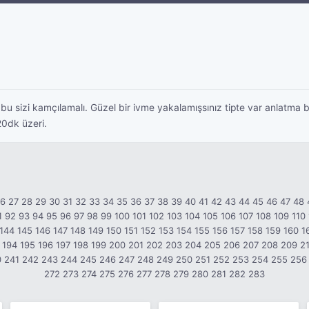
bu sizi kamçılamalı. Güzel bir ivme yakalamışsınız tipte var anlatma b
0dk üzeri.
26
27
28
29
30
31
32
33
34
35
36
37
38
39
40
41
42
43
44
45
46
47
48
1
92
93
94
95
96
97
98
99
100
101
102
103
104
105
106
107
108
109
110
144
145
146
147
148
149
150
151
152
153
154
155
156
157
158
159
160
1
194
195
196
197
198
199
200
201
202
203
204
205
206
207
208
209
2
0
241
242
243
244
245
246
247
248
249
250
251
252
253
254
255
256
272
273
274
275
276
277
278
279
280
281
282
283