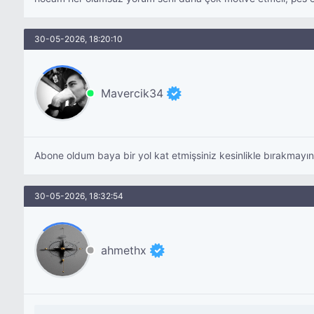
30-05-2026, 18:20:10
Mavercik34
Abone oldum baya bir yol kat etmişsiniz kesinlikle bırakmayın z
30-05-2026, 18:32:54
ahmethx