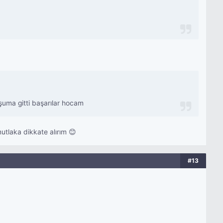
oşuma gitti başarılar hocam
utlaka dikkate alırım 😊
#13