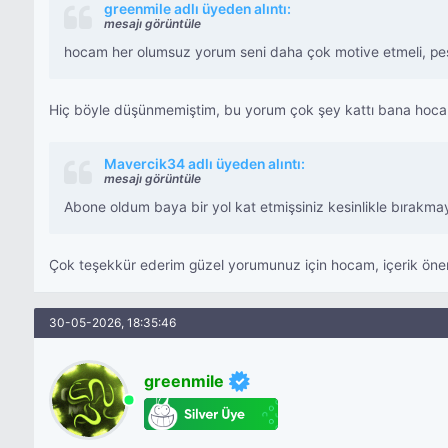
greenmile adlı üyeden alıntı:
mesajı görüntüle
hocam her olumsuz yorum seni daha çok motive etmeli, pe
Hiç böyle düşünmemiştim, bu yorum çok şey kattı bana hoca
Mavercik34 adlı üyeden alıntı:
mesajı görüntüle
Abone oldum baya bir yol kat etmişsiniz kesinlikle bırakmayı
Çok teşekkür ederim güzel yorumunuz için hocam, içerik önerini
30-05-2026, 18:35:46
greenmile