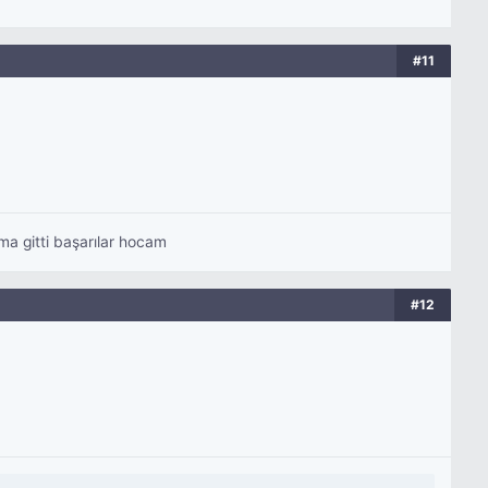
#11
uma gitti başarılar hocam
#12