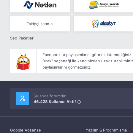
Takipçi satın al
Seo Paketleri
Facebook'ta paylaşımlarını görmek istemediğiniz fa
Bırak" seçeneği ile kendinizden uzak tutabilirsiniz.
paylaşımlarını görmezsiniz.
Şu anda forumda:
46.428 Kullanıcı Aktif
Google Adsense
Yazılım & Programlama