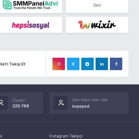
Seo
Net'i Takip Et
Son kayıt olan üye
Üyeler:
225.769
kopepod
as
İnstagram Takipçi