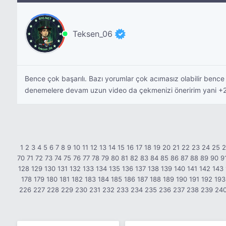
Teksen_06
Bence çok başarılı. Bazı yorumlar çok acımasız olabilir bence 
denemelere devam uzun video da çekmenizi öneririm yani +2
1
2
3
4
5
6
7
8
9
10
11
12
13
14
15
16
17
18
19
20
21
22
23
24
25
70
71
72
73
74
75
76
77
78
79
80
81
82
83
84
85
86
87
88
89
90
9
128
129
130
131
132
133
134
135
136
137
138
139
140
141
142
143
178
179
180
181
182
183
184
185
186
187
188
189
190
191
192
193
226
227
228
229
230
231
232
233
234
235
236
237
238
239
24