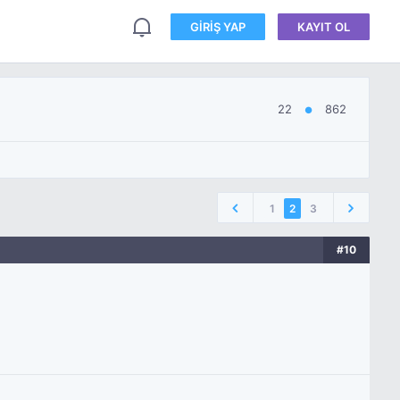
GIRIŞ YAP
KAYIT OL
22
862
●
1
2
3
#10