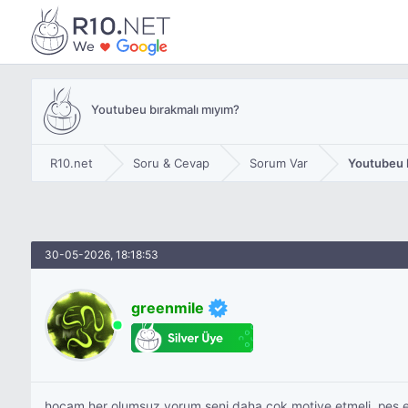
Youtubeu bırakmalı mıyım?
R10.net
Soru & Cevap
Sorum Var
Youtubeu 
30-05-2026, 18:18:53
greenmile
hocam her olumsuz yorum seni daha çok motive etmeli, pes 