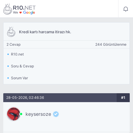
Kredi kartı harcama itirazı hk.
2 Cevap
244 Görüntülenme
R10.net
Soru & Cevap
Sorum Var
28-05-2026, 02:46:36
#1
keysersoze