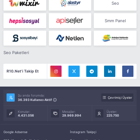
Seo
Smm Panel
Seo Paketleri
R10.Net'i Takip Et
Şu anda forumda:
Çevrimiçi Üyeler
36.393 Kullanıcı Aktif
Konular:
Mesajlar:
Üyeler:
4.431.056
29.969.994
225.750
Google Adsense
İnstagram Takipçi