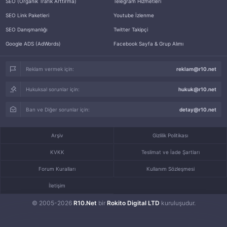
SEO (Organik Trafik Arttırma)
Telegram Hizmetleri
SEO Link Paketleri
Youtube İzlenme
SEO Danışmanlığı
Twitter Takipçi
Google ADS (AdWords)
Facebook Sayfa & Grup Alımı
Reklam vermek için:
reklam@r10.net
Hukuksal sorunlar için:
hukuk@r10.net
Ban ve Diğer sorunlar için:
detay@r10.net
Arşiv
Gizlilik Politikası
KVKK
Teslimat ve İade Şartları
Forum Kuralları
Kullanım Sözleşmesi
İletişim
© 2005-2026
R10.Net
bir
Rokito Digital LTD
kuruluşudur.