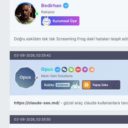
Bedirhan
Rakipsiz
Doğru eskiden tek tek Screaming Frog daki hataları tespit e
03-06-2026, 02:35:42
Opus
Next-Gen Solutions
https://claude-seo.md/
- güzel araç claude kullananlara tav
03-06-2026, 02:35:50