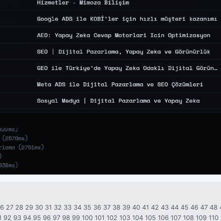
26
27
28
29
30
31
32
33
34
35
36
37
38
39
40
41
42
43
44
45
46
47
48
1
92
93
94
95
96
97
98
99
100
101
102
103
104
105
106
107
108
109
110