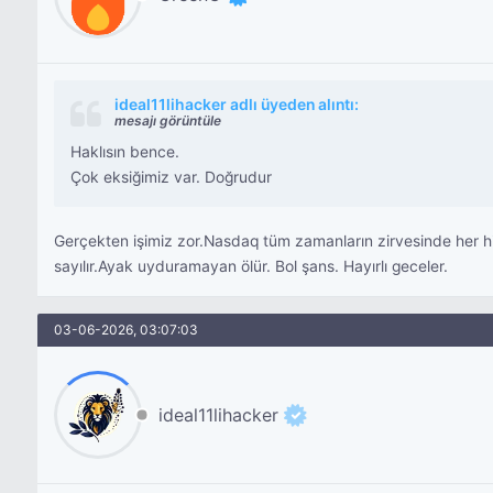
ideal11lihacker adlı üyeden alıntı:
mesajı görüntüle
Haklısın bence.
Çok eksiğimiz var. Doğrudur
Gerçekten işimiz zor.Nasdaq tüm zamanların zirvesinde her hi
sayılır.Ayak uyduramayan ölür. Bol şans. Hayırlı geceler.
03-06-2026, 03:07:03
ideal11lihacker