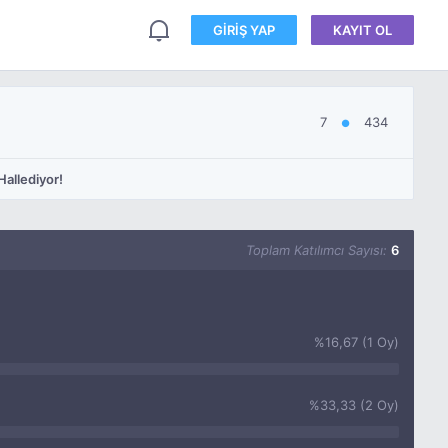
GIRIŞ YAP
KAYIT OL
7
434
●
Hallediyor!
Toplam Katılımcı Sayısı:
6
%16,67 (1 Oy)
%33,33 (2 Oy)