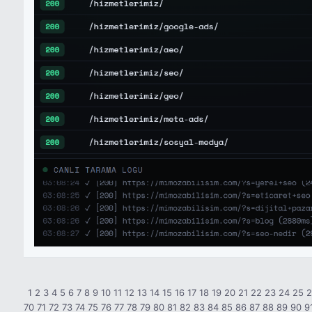
1
2
3
4
5
6
7
8
9
10
11
12
13
14
15
16
17
18
19
20
21
22
23
24
25
70
71
72
73
74
75
76
77
78
79
80
81
82
83
84
85
86
87
88
89
90
9