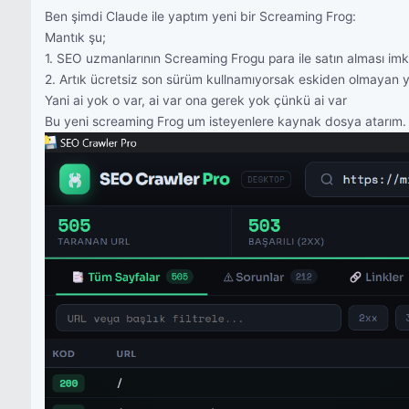
Ben şimdi Claude ile yaptım yeni bir Screaming Frog:
Mantık şu;
1. SEO uzmanlarının Screaming Frogu para ile satın alması imka
2. Artık ücretsiz son sürüm kullnamıyorsak eskiden olmayan 
Yani ai yok o var, ai var ona gerek yok çünkü ai var
Bu yeni screaming Frog um isteyenlere kaynak dosya atarım. 