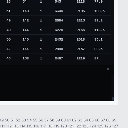
49
50
51
52
53
54
55
56
57
58
59
60
61
62
63
64
65
66
67
68
69
111
112
113
114
115
116
117
118
119
120
121
122
123
124
125
126
127