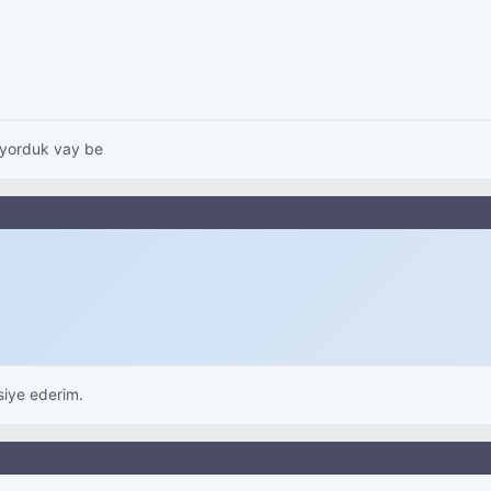
diyorduk vay be
siye ederim.