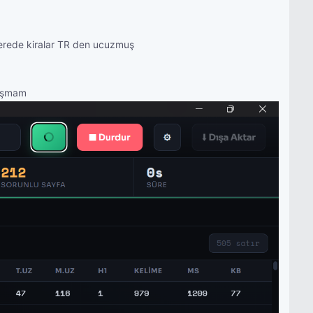
ilterede kiralar TR den ucuzmuş
rışmam