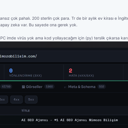
nsız çok pahalı. 200 sterlin çok para. Tr de bir aylık ev kirası e İng
yapay zeka var. Bu sayede ona gerek yok.
PC imde virüs yok ama kod yollayacağım için (py) terslik çıkarsa ka