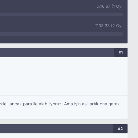
%16,67 (1 Oy)
%33,33 (2 Oy)
#1
i ancak para ile alabiliyoruz. Ama işin aslı artık ona gerek
#2