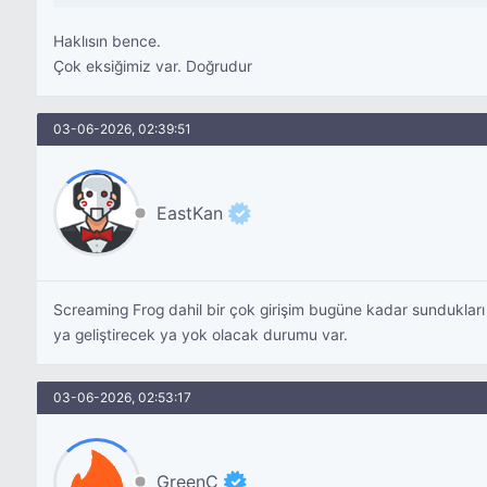
Haklısın bence.
Çok eksiğimiz var. Doğrudur
03-06-2026, 02:39:51
EastKan
Screaming Frog dahil bir çok girişim bugüne kadar sundukları h
ya geliştirecek ya yok olacak durumu var.
03-06-2026, 02:53:17
GreenC