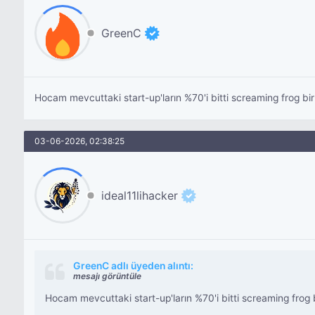
GreenC
Hocam mevcuttaki start-up'ların %70'i bitti screaming frog bi
03-06-2026, 02:38:25
ideal11lihacker
GreenC adlı üyeden alıntı:
mesajı görüntüle
Hocam mevcuttaki start-up'ların %70'i bitti screaming frog 