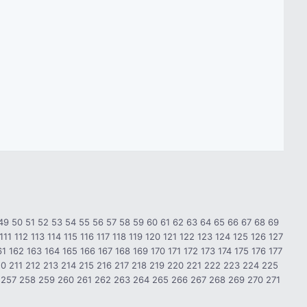
49
50
51
52
53
54
55
56
57
58
59
60
61
62
63
64
65
66
67
68
69
111
112
113
114
115
116
117
118
119
120
121
122
123
124
125
126
127
61
162
163
164
165
166
167
168
169
170
171
172
173
174
175
176
177
10
211
212
213
214
215
216
217
218
219
220
221
222
223
224
225
257
258
259
260
261
262
263
264
265
266
267
268
269
270
271