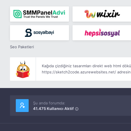
Seo Paketleri
Kağıda çizdiğiniz tasarımları direkt web html dök
https://sketch2code.azurewebsites.net/ adresini
Şu anda forumda:
41.475 Kullanıcı Aktif