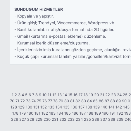
SUNDUGUM HIZMETLER
- Kopyala ve yapıştır.
- Ürün girişi; Trendyol, Woocommerce, Wordpress vb.
- Basit kullanılabilir afiş/dosya formatında 2D figürler.
- Gmail (kurtarma e-postası ekleme) düzenleme.
- Kurumsal içerik düzenleme/oluşturma.
- İçeriklerinizin imla kurallarını gözden geçirme, akıcılığını rev
- Küçük çaplı kurumsal tanıtım yazıları/görselleri/kartvizit (ör
1
2
3
4
5
6
7
8
9
10
11
12
13
14
15
16
17
18
19
20
21
22
23
24
25
70
71
72
73
74
75
76
77
78
79
80
81
82
83
84
85
86
87
88
89
90
9
128
129
130
131
132
133
134
135
136
137
138
139
140
141
142
143
178
179
180
181
182
183
184
185
186
187
188
189
190
191
192
193
226
227
228
229
230
231
232
233
234
235
236
237
238
239
24