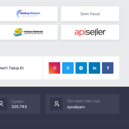
Smm Panel
Net'i Takip Et
Son kayıt olan üye
Üyeler:
225.763
aynaliyarn