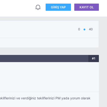
GIRIŞ YAP
KAYIT OL
0
40
●
#1
iflerinizi ve verdiğiniz tekliflerinizi PM yada yorum olarak