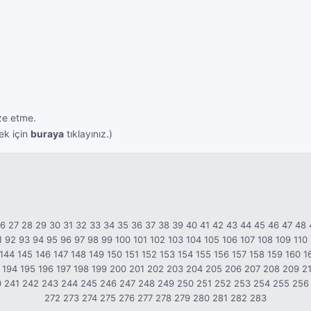
ize etme.
nek için
buraya
tıklayınız.)
26
27
28
29
30
31
32
33
34
35
36
37
38
39
40
41
42
43
44
45
46
47
48
1
92
93
94
95
96
97
98
99
100
101
102
103
104
105
106
107
108
109
110
144
145
146
147
148
149
150
151
152
153
154
155
156
157
158
159
160
1
194
195
196
197
198
199
200
201
202
203
204
205
206
207
208
209
2
0
241
242
243
244
245
246
247
248
249
250
251
252
253
254
255
256
272
273
274
275
276
277
278
279
280
281
282
283