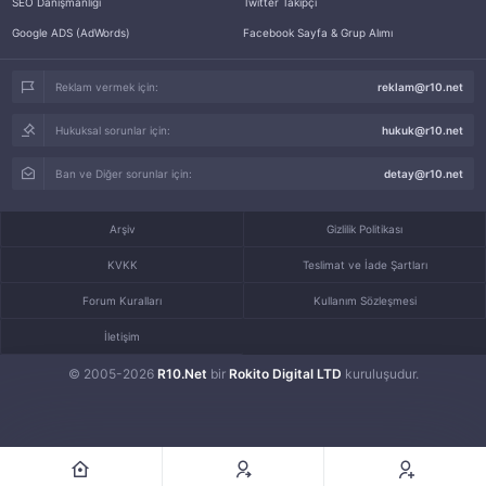
SEO Danışmanlığı
Twitter Takipçi
Google ADS (AdWords)
Facebook Sayfa & Grup Alımı
Reklam vermek için:
reklam@r10.net
Hukuksal sorunlar için:
hukuk@r10.net
Ban ve Diğer sorunlar için:
detay@r10.net
Arşiv
Gizlilik Politikası
KVKK
Teslimat ve İade Şartları
Forum Kuralları
Kullanım Sözleşmesi
İletişim
© 2005-2026
R10.Net
bir
Rokito Digital LTD
kuruluşudur.