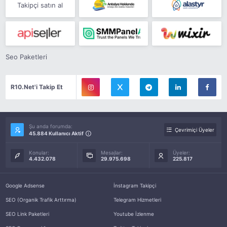
Takipçi satın al
Seo Paketleri
R10.Net'i Takip Et
Şu anda forumda:
Çevrimiçi Üyeler
45.884 Kullanıcı Aktif
Konular:
Mesajlar:
Üyeler:
4.432.078
29.975.698
225.817
Google Adsense
İnstagram Takipçi
SEO (Organik Trafik Arttırma)
Telegram Hizmetleri
SEO Link Paketleri
Youtube İzlenme