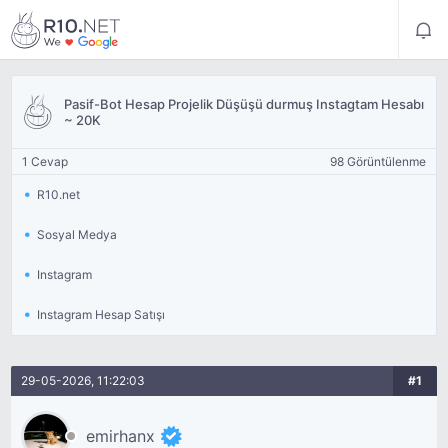
Pasif-Bot Hesap Projelik Düşüşü durmuş Instagtam Hesabı
~ 20K
1 Cevap
98 Görüntülenme
R10.net
Sosyal Medya
Instagram
Instagram Hesap Satışı
29-05-2026, 11:22:03
#1
emirhanx