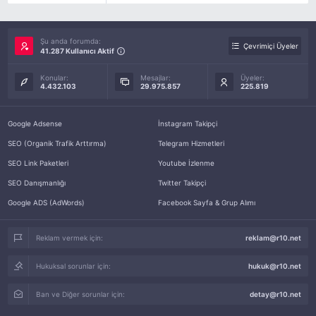
Şu anda forumda:
Çevrimiçi Üyeler
41.287 Kullanıcı Aktif
Konular:
Mesajlar:
Üyeler:
4.432.103
29.975.857
225.819
Google Adsense
İnstagram Takipçi
SEO (Organik Trafik Arttırma)
Telegram Hizmetleri
SEO Link Paketleri
Youtube İzlenme
SEO Danışmanlığı
Twitter Takipçi
Google ADS (AdWords)
Facebook Sayfa & Grup Alımı
Reklam vermek için:
reklam@r10.net
Hukuksal sorunlar için:
hukuk@r10.net
Ban ve Diğer sorunlar için:
detay@r10.net