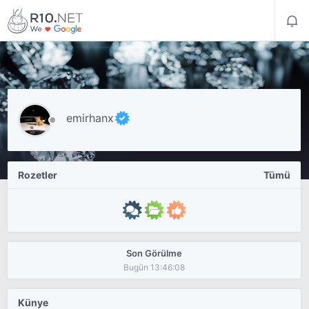
emirhanx
Rozetler
Tümü
Son Görülme
Bugün 13:46:08
Künye