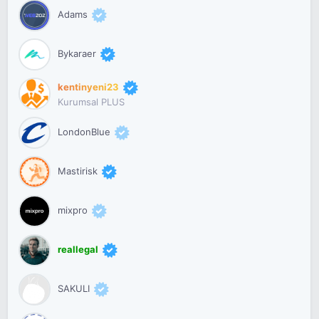
Adams
Bykaraer
kentinyeni23
Kurumsal PLUS
LondonBlue
Mastirisk
mixpro
reallegal
SAKULI