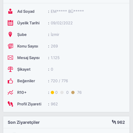
Ad Soyad
EM***** BÜ*****
Üyelik Tarihi
09/02/2022
Şube
İzmir
Konu Sayısı
269
Mesaj Sayısı
1.125
Şikayet
0
Beğeniler
720 / 776
R10+
0
0
76
Profil Ziyareti
962
Son Ziyaretçiler
962