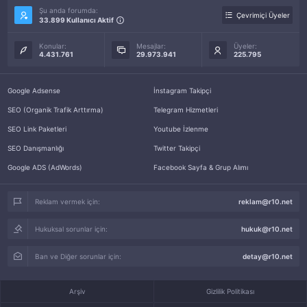
Şu anda forumda:
Çevrimiçi Üyeler
33.899 Kullanıcı Aktif
Konular:
Mesajlar:
Üyeler:
4.431.761
29.973.941
225.795
Google Adsense
İnstagram Takipçi
SEO (Organik Trafik Arttırma)
Telegram Hizmetleri
SEO Link Paketleri
Youtube İzlenme
SEO Danışmanlığı
Twitter Takipçi
Google ADS (AdWords)
Facebook Sayfa & Grup Alımı
Reklam vermek için:
reklam@r10.net
Hukuksal sorunlar için:
hukuk@r10.net
Ban ve Diğer sorunlar için:
detay@r10.net
Arşiv
Gizlilik Politikası