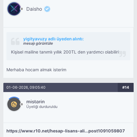
Daisho
yigityavuzy adlı üyeden alıntı:
mesajı görüntüle
Kişisel mailine tanımlı yıllık 200TL den yardımcı olabilirim
Merhaba hocam almak isterim
01-06-2026, 09:05:40
#14
mistarin
Üyeliği durduruldu
https://www.r10.net/hesap-lisans-ali...post1091059807