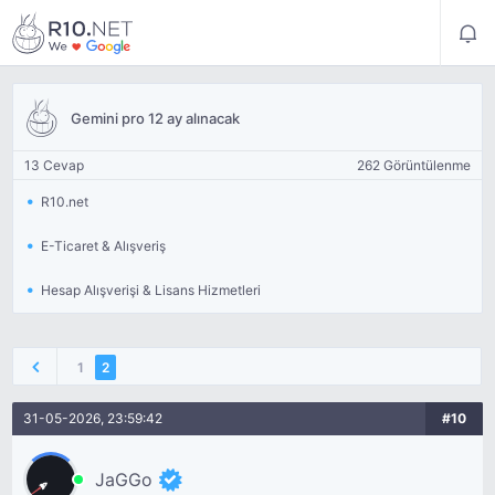
Gemini pro 12 ay alınacak
13 Cevap
262 Görüntülenme
R10.net
E-Ticaret & Alışveriş
Hesap Alışverişi & Lisans Hizmetleri
1
2
31-05-2026, 23:59:42
#10
JaGGo