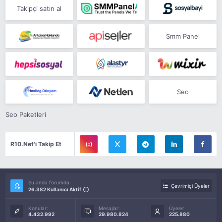
Takipçi satın al
Smm Panel
Seo
Seo Paketleri
R10.Net'i Takip Et
Şu anda forumda:
Çevrimiçi Üyeler
26.382 Kullanıcı Aktif
Konular:
Mesajlar:
Üyeler:
4.432.992
29.980.824
225.880