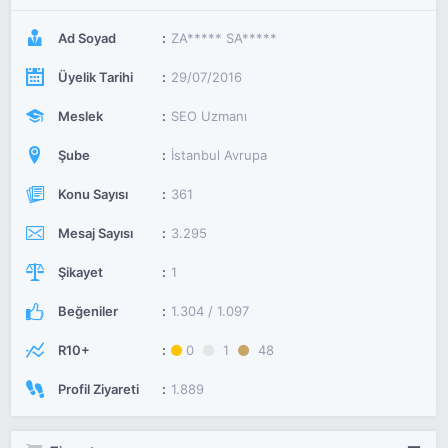
Ad Soyad
ZA***** SA*****
Üyelik Tarihi
29/07/2016
Meslek
SEO Uzmanı
Şube
İstanbul Avrupa
Konu Sayısı
361
Mesaj Sayısı
3.295
Şikayet
1
Beğeniler
1.304 / 1.097
R10+
0
1
48
Profil Ziyareti
1.889