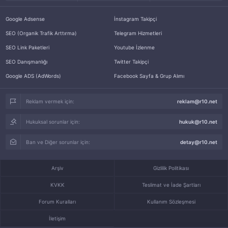
Google Adsense
İnstagram Takipçi
SEO (Organik Trafik Arttırma)
Telegram Hizmetleri
SEO Link Paketleri
Youtube İzlenme
SEO Danışmanlığı
Twitter Takipçi
Google ADS (AdWords)
Facebook Sayfa & Grup Alımı
Reklam vermek için:
reklam@r10.net
Hukuksal sorunlar için:
hukuk@r10.net
Ban ve Diğer sorunlar için:
detay@r10.net
Arşiv
Gizlilik Politikası
KVKK
Teslimat ve İade Şartları
Forum Kuralları
Kullanım Sözleşmesi
İletişim