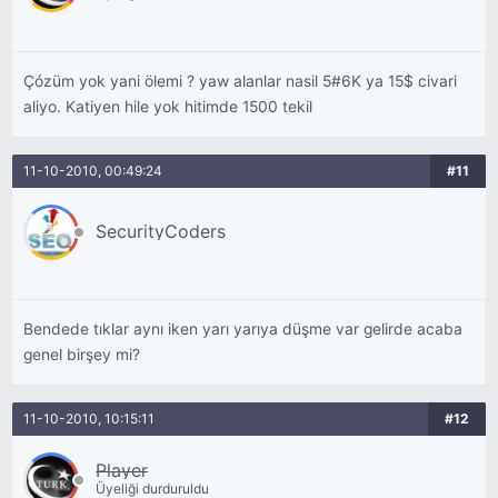
Çózüm yok yani ölemi ? yaw alanlar nasil 5#6K ya 15$ civari
aliyo. Katiyen hile yok hitimde 1500 tekil
11-10-2010, 00:49:24
#11
SecurityCoders
Bendede tıklar aynı iken yarı yarıya düşme var gelirde acaba
genel birşey mi?
11-10-2010, 10:15:11
#12
Player
Üyeliği durduruldu