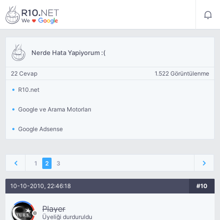
Nerde Hata Yapiyorum :(
22 Cevap
1.522 Görüntülenme
R10.net
Google ve Arama Motorları
Google Adsense
1
2
3
10-10-2010, 22:46:18
#10
Player
Üyeliği durduruldu