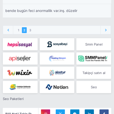
bende bugün feci anormallik var.inş. düzelir
1
2
3
Smm Panel
Takipçi satın al
Seo
Seo Paketleri
R10.Net'i Takip Et