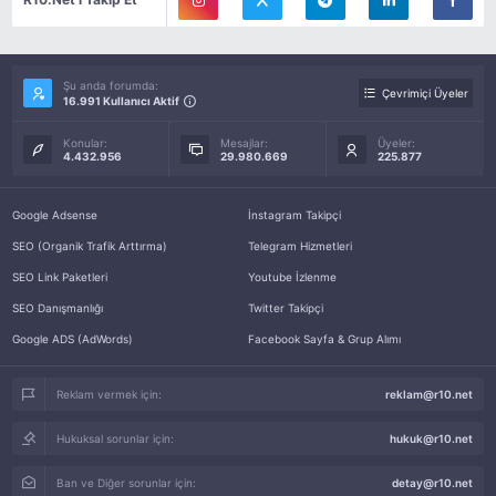
Şu anda forumda:
Çevrimiçi Üyeler
16.991 Kullanıcı Aktif
Konular:
Mesajlar:
Üyeler:
4.432.956
29.980.669
225.877
Google Adsense
İnstagram Takipçi
SEO (Organik Trafik Arttırma)
Telegram Hizmetleri
SEO Link Paketleri
Youtube İzlenme
SEO Danışmanlığı
Twitter Takipçi
Google ADS (AdWords)
Facebook Sayfa & Grup Alımı
Reklam vermek için:
reklam@r10.net
Hukuksal sorunlar için:
hukuk@r10.net
Ban ve Diğer sorunlar için:
detay@r10.net