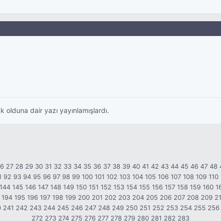
 olduna dair yazı yayınlamışlardı.
26
27
28
29
30
31
32
33
34
35
36
37
38
39
40
41
42
43
44
45
46
47
48
1
92
93
94
95
96
97
98
99
100
101
102
103
104
105
106
107
108
109
110
144
145
146
147
148
149
150
151
152
153
154
155
156
157
158
159
160
1
194
195
196
197
198
199
200
201
202
203
204
205
206
207
208
209
2
0
241
242
243
244
245
246
247
248
249
250
251
252
253
254
255
256
272
273
274
275
276
277
278
279
280
281
282
283