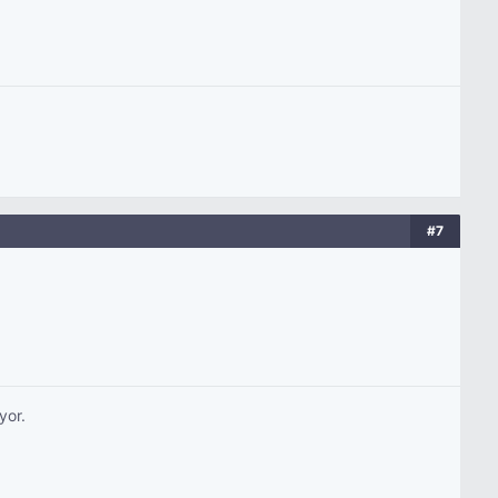
#7
yor.