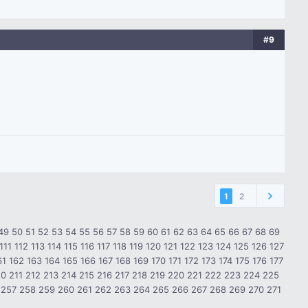
#9
1
2
49
50
51
52
53
54
55
56
57
58
59
60
61
62
63
64
65
66
67
68
69
111
112
113
114
115
116
117
118
119
120
121
122
123
124
125
126
127
61
162
163
164
165
166
167
168
169
170
171
172
173
174
175
176
177
10
211
212
213
214
215
216
217
218
219
220
221
222
223
224
225
257
258
259
260
261
262
263
264
265
266
267
268
269
270
271