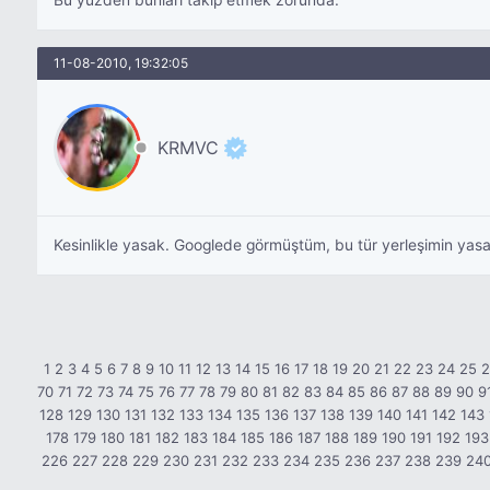
Bu yüzden bunları takip etmek zorunda.
11-08-2010, 19:32:05
KRMVC
Kesinlikle yasak. Googlede görmüştüm, bu tür yerleşimin yasak
1
2
3
4
5
6
7
8
9
10
11
12
13
14
15
16
17
18
19
20
21
22
23
24
25
70
71
72
73
74
75
76
77
78
79
80
81
82
83
84
85
86
87
88
89
90
9
128
129
130
131
132
133
134
135
136
137
138
139
140
141
142
143
178
179
180
181
182
183
184
185
186
187
188
189
190
191
192
193
226
227
228
229
230
231
232
233
234
235
236
237
238
239
24