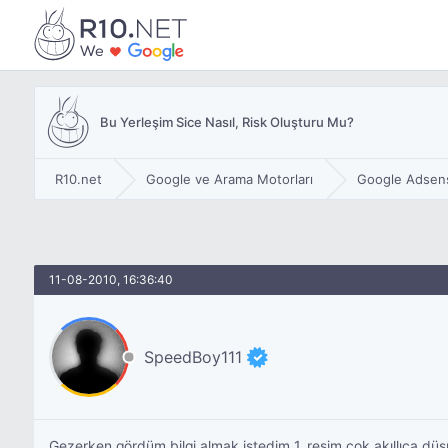
Bu Yerleşim Sice Nasıl, Risk Oluşturu Mu?
R10.net
Google ve Arama Motorları
Google Adsen
11-08-2010, 16:36:40
SpeedBoy111
Gezerken gördüm bilgi almak istedim 1. resim çok akıllıca dü