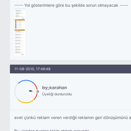
----- Yol gösterimlere göre bu şekilde sorun olmayacak -----
11-08-2010, 17:46:48
by_karahan
Üyeliği durduruldu
evet çünkü reklam veren verdiğii reklamın geri dönüşümünü a