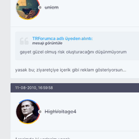
unlem
TRForumca adlı üyeden alıntı:
mesajı görüntüle
gayet güzel olmuş risk oluşturacağını düşünmüyorum
yasak bu; ziyaretçiye içerik gibi reklam gösteriyorsun...
11-08-2010, 16:59:58
HighVoltage4