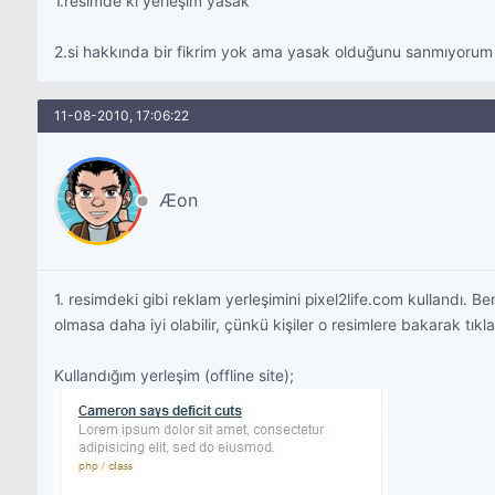
1.resimde ki yerleşim yasak
2.si hakkında bir fikrim yok ama yasak olduğunu sanmıyorum
11-08-2010, 17:06:22
Æon
1. resimdeki gibi reklam yerleşimini pixel2life.com kullandı. B
olmasa daha iyi olabilir, çünkü kişiler o resimlere bakarak tıkl
Kullandığım yerleşim (offline site);