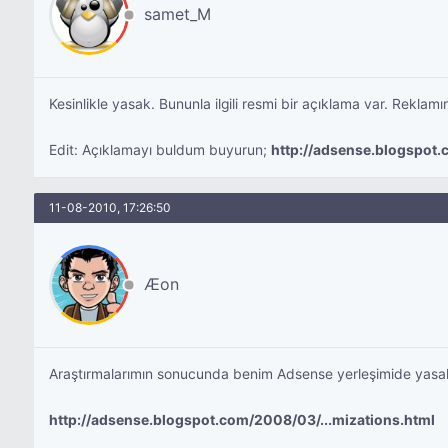
samet_M
Kesinlikle yasak. Bununla ilgili resmi bir açıklama var. Rekla
Edit: Açıklamayı buldum buyurun;
http://adsense.blogspot.
11-08-2010, 17:26:50
Æon
Araştırmalarımın sonucunda benim Adsense yerleşimide yasak (:
http://adsense.blogspot.com/2008/03/...mizations.html