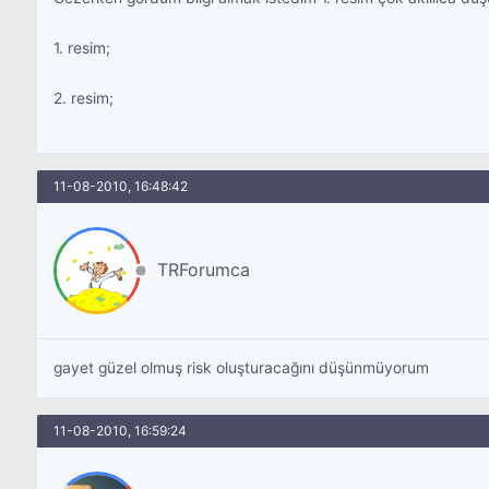
1. resim;
2. resim;
11-08-2010, 16:48:42
TRForumca
gayet güzel olmuş risk oluşturacağını düşünmüyorum
11-08-2010, 16:59:24