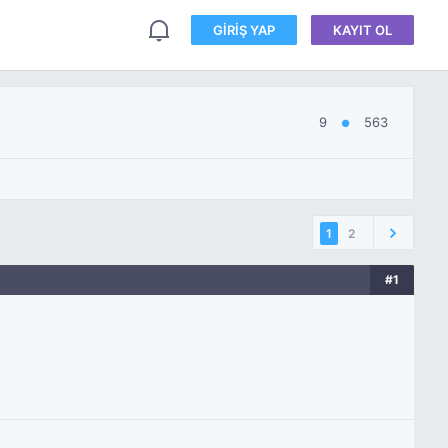
GIRIŞ YAP
KAYIT OL
9
563
●
1
2
#1